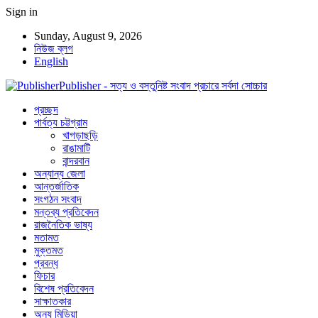
Sign in
Sunday, August 9, 2026
নিউজ ব্লগ
English
Publisher - সত্য ও বস্তুনিষ্ট সংবাদ প্রচারে সর্বদা সোচ্চার
প্রচ্ছদ
পার্বত্য চট্টগ্রাম
খাগড়াছড়ি
রাঙামাটি
বান্দরবান
অন্যান্য জেলা
আন্তর্জাতিক
সংগঠন সংবাদ
মন্তব্য প্রতিবেদন
রাজনৈতিক ভাষ্য
মতামত
মুক্তমত
প্রবন্ধ
ফিচার
বিশেষ প্রতিবেদন
সাক্ষাতকার
অন্য মিডিয়া