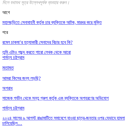
দিলে যথাযথ সূত্র উল্লেখপূর্বক ব্যবহার করুন।
আগে
মহালছড়িতে সেনাবাহনী কর্তৃক চার ব্যক্তিকে আটক, মারধর করে মুক্তি
পরে
রমেল চাকমা’র হত্যাকারী সেনাদের বিচার হবে কি?
তুমি এটাও পছন্দ করতে পারো
লেখক থেকে আরো
পার্বত্য চট্টগ্রাম
মতামত
আমরা কিসের জন্য লড়ছি?
অপরাধ
সাজেক পর্যটন থেকে সন্তু গ্রুপ কর্তৃক এক ব্যক্তিকে অপহরণের অভিযোগ
পার্বত্য চট্টগ্রাম
২০২৪ সালের ৬ আগস্ট রাঙামাটিতে সমাবেশে যাওয়া ছাত্র-জনতার ওপর যেভাবে হামলা
চালিয়েছিল…