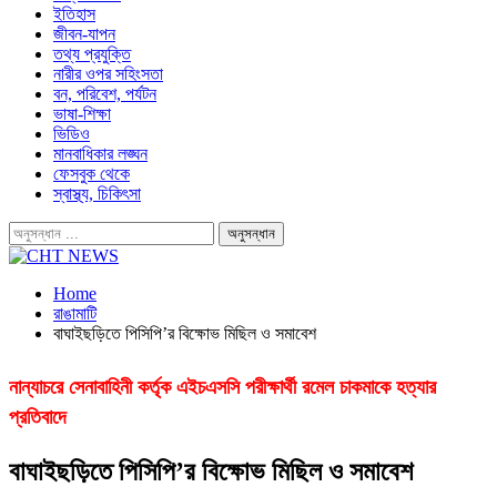
ইতিহাস
জীবন-যাপন
তথ্য প্রযুক্তি
নারীর ওপর সহিংসতা
বন, পরিবেশ, পর্যটন
ভাষা-শিক্ষা
ভিডিও
মানবাধিকার লঙ্ঘন
ফেসবুক থেকে
স্বাস্থ্য, চিকিৎসা
Home
রাঙামাটি
বাঘাইছড়িতে পিসিপি’র বিক্ষোভ মিছিল ও সমাবেশ
নান্যাচরে সেনাবাহিনী কর্তৃক এইচএসসি পরীক্ষার্থী রমেল চাকমাকে হত্যার
প্রতিবাদে
বাঘাইছড়িতে পিসিপি’র বিক্ষোভ মিছিল ও সমাবেশ