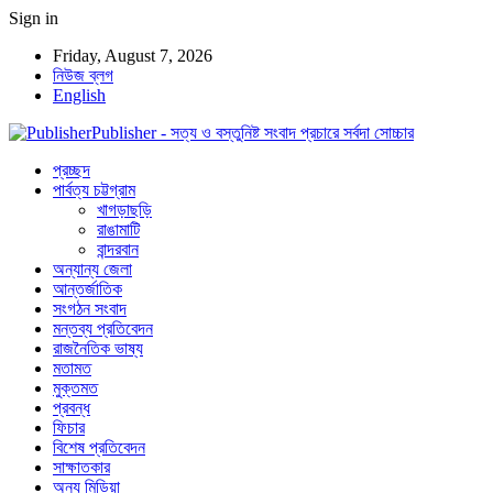
Sign in
Friday, August 7, 2026
নিউজ ব্লগ
English
Publisher - সত্য ও বস্তুনিষ্ট সংবাদ প্রচারে সর্বদা সোচ্চার
প্রচ্ছদ
পার্বত্য চট্টগ্রাম
খাগড়াছড়ি
রাঙামাটি
বান্দরবান
অন্যান্য জেলা
আন্তর্জাতিক
সংগঠন সংবাদ
মন্তব্য প্রতিবেদন
রাজনৈতিক ভাষ্য
মতামত
মুক্তমত
প্রবন্ধ
ফিচার
বিশেষ প্রতিবেদন
সাক্ষাতকার
অন্য মিডিয়া