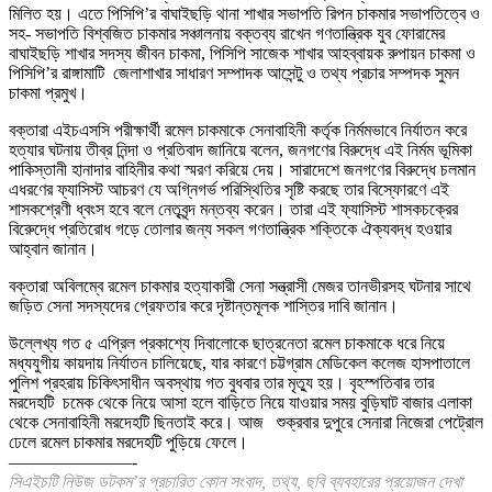
মিলিত হয়। এতে পিসিপি’র বাঘাইছড়ি থানা শাখার সভাপতি রিপন চাকমার সভাপতিত্বে ও
সহ- সভাপতি বিশ্বজিত চাকমার সঞ্চালনায় বক্তব্য রাখেন গণতান্ত্রিক যুব ফোরামের
বাঘাইছড়ি শাখার সদস্য জীবন চাকমা, পিসিপি সাজেক শাখার আহব্বায়ক রুপায়ন চাকমা ও
পিসিপি’র রাঙ্গামাটি জেলাশাখার সাধারণ সম্পাদক আসেন্টু ও তথ্য প্রচার সম্পদক সুমন
চাকমা প্রমুখ।
বক্তারা এইচএসসি পরীক্ষার্থী রমেল চাকমাকে সেনাবাহিনী কর্তৃক নির্মমভাবে নির্যাতন করে
হত্যার ঘটনায় তীব্র নিন্দা ও প্রতিবাদ জানিয়ে বলেন, জনগণের বিরুদ্ধে এই নির্মম ভূমিকা
পাকিস্তানী হানাদার বাহিনীর কথা স্মরণ করিয়ে দেয়। সারাদেশে জনগণের বিরুদ্ধে চলমান
এধরণের ফ্যাসিস্ট আচরণ যে অগ্নিগর্ভ পরিস্থিতির সৃষ্টি করছে তার বিস্ফোরণে এই
শাসকশ্রেণী ধ্বংস হবে বলে নেতৃবৃন্দ মন্তব্য করেন। তারা এই ফ্যাসিস্ট শাসকচক্রের
বিরেুদ্ধে প্রতিরোধ গড়ে তোলার জন্য সকল গণতান্ত্রিক শক্তিকে ঐক্যবদ্ধ হওয়ার
আহ্বান জানান।
বক্তারা অবিলম্বে রমেল চাকমার হত্যাকারী সেনা সন্ত্রাসী মেজর তানভীরসহ ঘটনার সাথে
জড়িত সেনা সদস্যদের গ্রেফতার করে দৃষ্টান্তমূলক শাস্তির দাবি জানান।
উল্লেখ্য গত ৫ এপ্রিল প্রকাশ্যে দিবালোকে ছাত্রনেতা রমেল চাকমাকে ধরে নিয়ে
মধ্যযুগীয় কায়দায় নির্যাতন চালিয়েছে, যার কারণে চট্টগ্রাম মেডিকেল কলেজ হাসপাতালে
পুলিশ প্রহরায় চিকিৎসাধীন অবস্থায় গত বুধবার তার মৃত্যু হয়। বৃহস্পতিবার তার
মরদেহটি চমেক থেকে নিয়ে আসা হলে বাড়িতে নিয়ে যাওয়ার সময় বুড়িঘাট বাজার এলাকা
থেকে সেনাবাহিনী মরদেহটি ছিনতাই করে। আজ শুক্রবার দুপুরে সেনারা নিজেরা পেট্রোল
ঢেলে রমেল চাকমার মরদেহটি পুড়িয়ে ফেলে।
———————-
সিএইচটি নিউজ ডটকম’র প্রচারিত কোন সংবাদ, তথ্য, ছবি ব্যবহারের প্রয়োজন দেখা