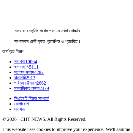
সত্য ও বস্তুনিষ্ট সংবাদ প্রচারে সর্বদা সোচ্চার
সম্পাদকমণ্ডলী দ্বারা প্রকাশিত ও প্রচারিত।
জনপ্রিয় বিভাগ
সব খবর
10064
খাগড়াছড়ি
5111
সংগঠন সংবাদ
4282
রাঙামাটি
2913
পার্বত্য চট্টগ্রাম
2662
মানবাধিকার লঙ্ঘন
2379
সিএইচটি নিউজ সম্পর্কে
যোগাযোগ
সব খবর
© 2026 - CHT NEWS. All Rights Reserved.
This website uses cookies to improve your experience. We'll assume