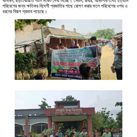
খালবিল, ছড়া-ঝিরিতে পানি সংকট দেখা দিচ্ছে। সেগুন, রাবার, আকাশমণি-সহ ইত্যাদি
পরিবেশের জন্য ক্ষতিকর বিদেশী প্রজাতির গাছে রোপণ করার ফলে পরিবেশের ওপর এ
ধরনের বিরূপ প্রভাব পড়েছে।