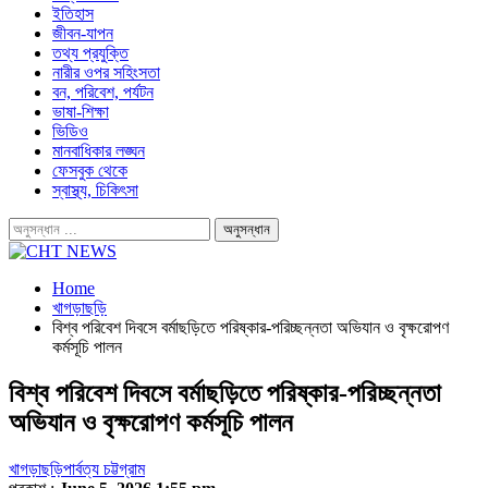
ইতিহাস
জীবন-যাপন
তথ্য প্রযুক্তি
নারীর ওপর সহিংসতা
বন, পরিবেশ, পর্যটন
ভাষা-শিক্ষা
ভিডিও
মানবাধিকার লঙ্ঘন
ফেসবুক থেকে
স্বাস্থ্য, চিকিৎসা
Home
খাগড়াছড়ি
বিশ্ব পরিবেশ দিবসে বর্মাছড়িতে পরিষ্কার-পরিচ্ছন্নতা অভিযান ও বৃক্ষরোপণ
কর্মসূচি পালন
বিশ্ব পরিবেশ দিবসে বর্মাছড়িতে পরিষ্কার-পরিচ্ছন্নতা
অভিযান ও বৃক্ষরোপণ কর্মসূচি পালন
খাগড়াছড়ি
পার্বত্য চট্টগ্রাম