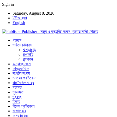
Sign in
Saturday, August 8, 2026
নিউজ ব্লগ
English
Publisher - সত্য ও বস্তুনিষ্ট সংবাদ প্রচারে সর্বদা সোচ্চার
প্রচ্ছদ
পার্বত্য চট্টগ্রাম
খাগড়াছড়ি
রাঙামাটি
বান্দরবান
অন্যান্য জেলা
আন্তর্জাতিক
সংগঠন সংবাদ
মন্তব্য প্রতিবেদন
রাজনৈতিক ভাষ্য
মতামত
মুক্তমত
প্রবন্ধ
ফিচার
বিশেষ প্রতিবেদন
সাক্ষাতকার
অন্য মিডিয়া