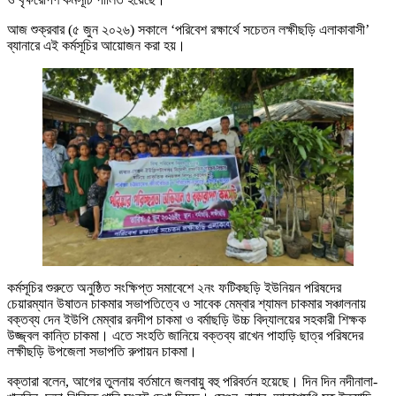
আজ শুক্রবার (৫ জুন ২০২৬) সকালে ‘পরিবেশ রক্ষার্থে সচেতন লক্ষীছড়ি এলাকাবাসী’
ব্যানারে এই কর্মসূচির আয়োজন করা হয়।
কর্মসূচির শুরুতে অনুষ্ঠিত সংক্ষিপ্ত সমাবেশে ২নং ফটিকছড়ি ইউনিয়ন পরিষদের
চেয়ারম্যান উষাতন চাকমার সভাপতিত্বে ও সাবেক মেম্বার শ্যামল চাকমার সঞ্চালনায়
বক্তব্য দেন ইউপি মেম্বার রনদীপ চাকমা ও বর্মাছড়ি উচ্চ বিদ্যালয়ের সহকারী শিক্ষক
উজ্জ্বল কান্তি চাকমা। এতে সংহতি জানিয়ে বক্তব্য রাখেন পাহাড়ি ছাত্র পরিষদের
লক্ষীছড়ি উপজেলা সভাপতি রুপায়ন চাকমা।
বক্তারা বলেন, আগের তুলনায় বর্তমানে জলবায়ু বহু পরিবর্তন হয়েছে। দিন দিন নদীনালা-