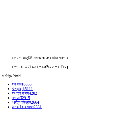
সত্য ও বস্তুনিষ্ট সংবাদ প্রচারে সর্বদা সোচ্চার
সম্পাদকমণ্ডলী দ্বারা প্রকাশিত ও প্রচারিত।
জনপ্রিয় বিভাগ
সব খবর
10066
খাগড়াছড়ি
5111
সংগঠন সংবাদ
4282
রাঙামাটি
2915
পার্বত্য চট্টগ্রাম
2664
মানবাধিকার লঙ্ঘন
2381