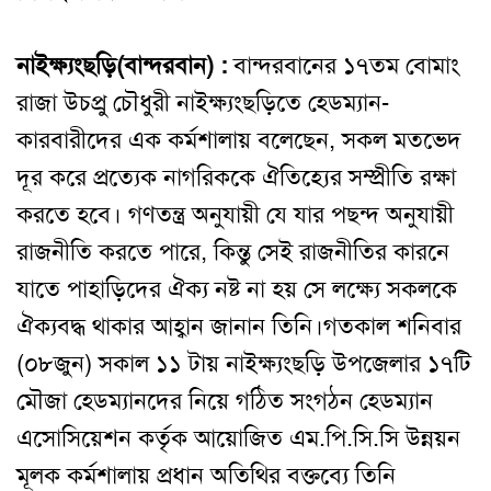
নাইক্ষ্যংছড়ি(বান্দরবান) :
বান্দরবানের ১৭তম বোমাং
রাজা উচপ্রু চৌধুরী নাইক্ষ্যংছড়িতে হেডম্যান-
কারবারীদের এক কর্মশালায় বলেছেন, সকল মতভেদ
দূর করে প্রত্যেক নাগরিককে ঐতিহ্যের সম্প্রীতি রক্ষা
করতে হবে। গণতন্ত্র অনুযায়ী যে যার পছন্দ অনুযায়ী
রাজনীতি করতে পারে, কিন্তু সেই রাজনীতির কারনে
যাতে পাহাড়িদের ঐক্য নষ্ট না হয় সে লক্ষ্যে সকলকে
ঐক্যবদ্ধ থাকার আহ্বান জানান তিনি।
গতকাল শনিবার
(০৮জুন) সকাল ১১ টায় নাইক্ষ্যংছড়ি উপজেলার ১৭টি
মৌজা হেডম্যানদের নিয়ে গঠিত সংগঠন হেডম্যান
এসোসিয়েশন কর্তৃক আয়োজিত এম.পি.সি.সি উন্নয়ন
মূলক কর্মশালায় প্রধান অতিথির বক্তব্যে তিনি