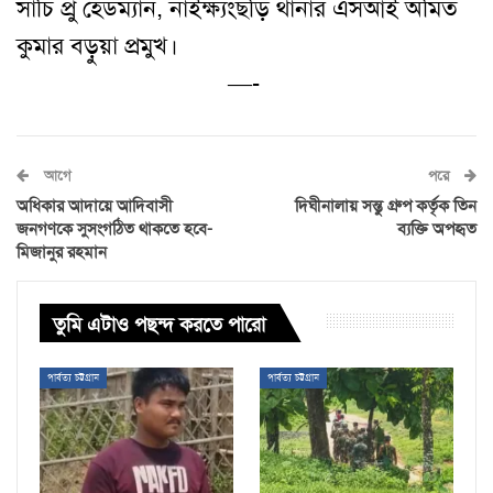
সাচি প্রু হেডম্যান, নাইক্ষ্যংছড়ি থানার এসআই অমিত
কুমার বড়ুয়া প্রমুখ।
—-
আগে
পরে
অধিকার আদায়ে আদিবাসী
দিঘীনালায় সন্তু গ্রুপ কর্তৃক তিন
জনগণকে সুসংগঠিত থাকতে হবে-
ব্যক্তি অপহৃত
মিজানুর রহমান
তুমি এটাও পছন্দ করতে পারো
পার্বত্য চট্টগ্রাম
পার্বত্য চট্টগ্রাম