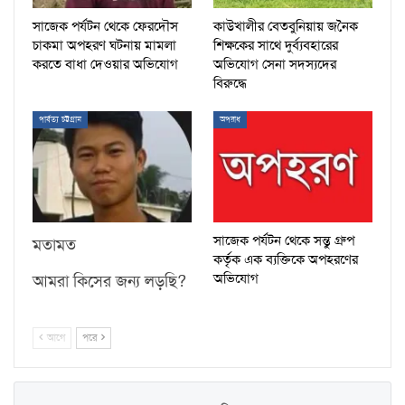
সাজেক পর্যটন থেকে ফেরদৌস
কাউখালীর বেতবুনিয়ায় জনৈক
চাকমা অপহরণ ঘটনায় মামলা
শিক্ষকের সাথে দুর্ব্যবহারের
করতে বাধা দেওয়ার অভিযোগ
অভিযোগ সেনা সদস্যদের
বিরুদ্ধে
পার্বত্য চট্টগ্রাম
অপরাধ
সাজেক পর্যটন থেকে সন্তু গ্রুপ
মতামত
কর্তৃক এক ব্যক্তিকে অপহরণের
অভিযোগ
আমরা কিসের জন্য লড়ছি?
আগে
পরে