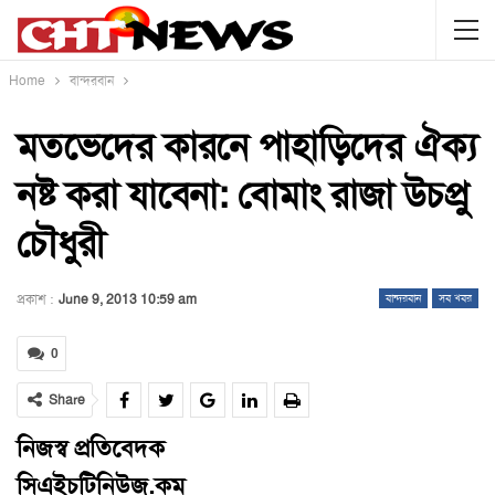
Home
বান্দরবান
মতভেদের কারনে পাহাড়িদের ঐক্য
নষ্ট করা যাবেনা: বোমাং রাজা উচপ্রু
চৌধুরী
প্রকাশ :
June 9, 2013 10:59 am
বান্দরবান
সব খবর
0
Share
নিজস্ব প্রতিবেদক
সিএইচটিনিউজ.কম