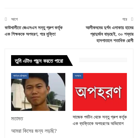
আগে
পরে
কাউখালীতে জেএসএস সন্তু গ্রুপ কর্তৃক
আলীকদমের দুর্গম এলাকায় হামের
এক শিক্ষককে অপহরণ, পরে মুক্তি!
প্রাদুর্ভাব বাড়ছেই, ৩০ শয্যার
হাসপাতালে শতাধিক রোগী
তুমি এটাও পছন্দ করতে পারো
পার্বত্য চট্টগ্রাম
অপরাধ
সাজেক পর্যটন থেকে সন্তু গ্রুপ কর্তৃক
মতামত
এক ব্যক্তিকে অপহরণের অভিযোগ
আমরা কিসের জন্য লড়ছি?