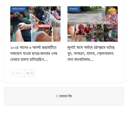
পার্বত্য চট্টগ্রাম
খাগড়াছড়ি
২০২৪ সালের ৬ আগস্ট রাঙামাটিতে
জুলাই মাসে পার্বত্য চট্টগ্রামে ঘটেছে
সমাবেশে যাওয়া ছাত্র-জনতার ওপর
খুন, অপহরণ, হামলা, গ্রেফতারসহ
যেভাবে হামলা চালিয়েছিল…
নানা মানবাধিকার…
আগে
পরে
মতামত দিন