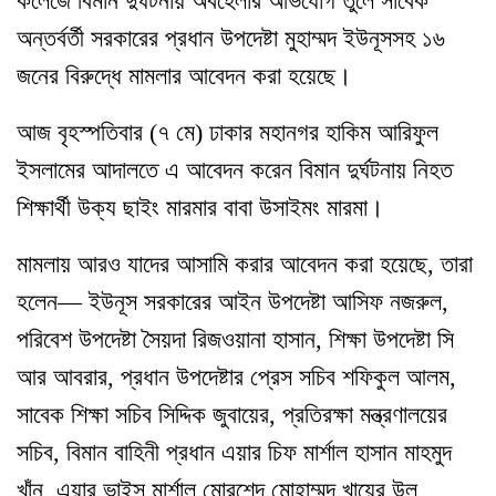
কলেজে বিমান দুর্ঘটনায় অবহেলার অভিযোগ তুলে সাবেক
অন্তর্বর্তী সরকারের প্রধান উপদেষ্টা মুহাম্মদ ইউনূসসহ ১৬
জনের বিরুদ্ধে মামলার আবেদন করা হয়েছে।
আজ বৃহস্পতিবার (৭ মে) ঢাকার মহানগর হাকিম আরিফুল
ইসলামের আদালতে এ আবেদন করেন বিমান দুর্ঘটনায় নিহত
শিক্ষার্থী উক্য ছাইং মারমার বাবা উসাইমং মারমা।
মামলায় আরও যাদের আসামি করার আবেদন করা হয়েছে, তারা
হলেন— ইউনূস সরকারের আইন উপদেষ্টা আসিফ নজরুল,
পরিবেশ উপদেষ্টা সৈয়দা রিজওয়ানা হাসান, শিক্ষা উপদেষ্টা সি
আর আবরার, প্রধান উপদেষ্টার প্রেস সচিব শফিকুল আলম,
সাবেক শিক্ষা সচিব সিদ্দিক জুবায়ের, প্রতিরক্ষা মন্ত্রণালয়ের
সচিব, বিমান বাহিনী প্রধান এয়ার চিফ মার্শাল হাসান মাহমুদ
খাঁন, এয়ার ভাইস মার্শাল মোরশেদ মোহাম্মদ খায়ের উল