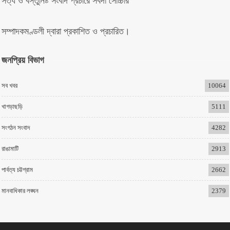
সত্য ও বস্তুনিষ্ট সংবাদ প্রচারে সর্বদা সোচ্চার
সম্পাদকমণ্ডলী দ্বারা প্রকাশিত ও প্রচারিত।
জনপ্রিয় বিভাগ
সব খবর
10064
খাগড়াছড়ি
5111
সংগঠন সংবাদ
4282
রাঙামাটি
2913
পার্বত্য চট্টগ্রাম
2662
মানবাধিকার লঙ্ঘন
2379