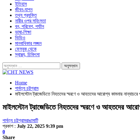
ইতিহাস
জীবন-যাপন
তথ্য প্রযুক্তি
নারীর ওপর সহিংসতা
বন, পরিবেশ, পর্যটন
ভাষা-শিক্ষা
ভিডিও
মানবাধিকার লঙ্ঘন
ফেসবুক থেকে
স্বাস্থ্য, চিকিৎসা
Home
পার্বত্য চট্টগ্রাম
মাইলস্টোন ট্রাজেডিতে নিহতদের স্মরণে ও আহতদের আরোগ্য কামনায় নান্যাচরে প
মাইলস্টোন ট্রাজেডিতে নিহতদের স্মরণে ও আহতদের আরোগ্য
পার্বত্য চট্টগ্রাম
রাঙামাটি
প্রকাশ :
July 22, 2025 9:39 pm
0
Share