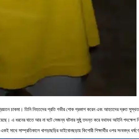
ি প্রিয়তন চাকমা। তিনি নিহতদের প্রতি গভীর শোক প্রকাশ করেন এবং আহতদের দ্রুত সুস্থ
দিয়েছে। এ ধরনের ঘাতে আর না ঘটে সেজন্য ঘটনার সুষ্ঠু তদন্ত করে যথাযথ আইনি পদক্ষেপ
ই সাথে সাম্প্রতিকালে খাগড়াছড়ির ভাইবোনছড়ায় কিশোরী শিক্ষার্থীর ওপর সংঘবদ্ধ ধর্ষণ