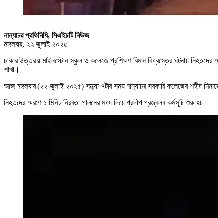
নান্যাচর প্রতিনিধি, সিএইচটি নিউজ
মঙ্গলবার, ২২ জুলাই ২০২৫
ঢাকার উত্তরায় মাইলস্টোন স্কুল ও কলেজে প্রশিক্ষণ বিমান বিধ্বস্তের ঘটনায় নিহতদের স্
শাখা।
আজ মঙ্গলবার (২২ জুলাই ২০২৫) সন্ধ্যা ৭টার সময় নান্যাচর সরকারি কলেজের শহীদ মিনারে
নিহতদের স্মরণে ১ মিনিট নিরবতা পালনের মধ্য দিয়ে প্রদীপ প্রজ্বলন কর্মসূচি শুরু হয়।