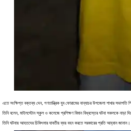
এতে সংক্ষিপ্ত বক্তব্য দেন, গণতান্ত্রিক যুব ফোরামের নান্যাচর উপজেলা শাখার সভাপত
তিনি বলেন, মাইলস্টোন স্কুল ও কলেজে প্রশিক্ষণ বিমান বিধ্বস্তের ঘটনা সকলকে নাড়া 
তিনি ঘটনায় আহতদের চিকিৎসার যাবতীয় ব্যয় বহন করতে সরকারের প্রতি আহ্বান জানান। এক