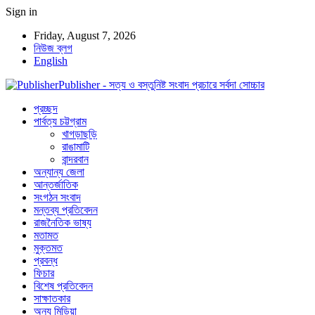
Sign in
Friday, August 7, 2026
নিউজ ব্লগ
English
Publisher - সত্য ও বস্তুনিষ্ট সংবাদ প্রচারে সর্বদা সোচ্চার
প্রচ্ছদ
পার্বত্য চট্টগ্রাম
খাগড়াছড়ি
রাঙামাটি
বান্দরবান
অন্যান্য জেলা
আন্তর্জাতিক
সংগঠন সংবাদ
মন্তব্য প্রতিবেদন
রাজনৈতিক ভাষ্য
মতামত
মুক্তমত
প্রবন্ধ
ফিচার
বিশেষ প্রতিবেদন
সাক্ষাতকার
অন্য মিডিয়া