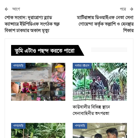
আগে
পরে
শোক সংবাদ: দূরারোগ্য ব্ল্যাড
মাটিরাঙ্গায় ডিওয়াইএফ নেতা সেনা
ক্যান্সারে ইউপিডিএফ সংগঠক শুক্ল
গোয়েন্দা কর্তৃক তল্লাশি ও হেনস্থার
বিকাশ চাকমার অকাল মৃত্যু
শিকার
তুমি এটাও পছন্দ করতে পারো
খাগড়াছড়ি
পার্বত্য চট্টগ্রাম
কাউখালীর বিভিন্ন স্থানে
সেনাবাহিনীর তৎপরতা
খাগড়াছড়ি
খাগড়াছড়ি