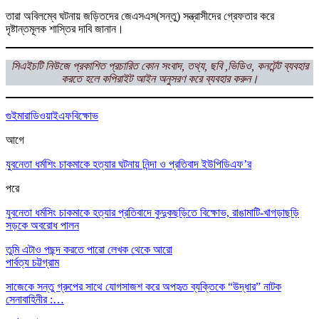
তারা অবিলম্বে ঘটনায় জড়িতদের জেএসএস(সন্তু) সন্ত্রাসীদের গ্রেফতার করে
দৃষ্টান্তমূলক শাস্তির দাবি জানান।
সিএইচটি নিউজে প্রকাশিত প্রচারিত কোন সংবাদ, তথ্য, ছবি ,ভিডিও, কনটেন্ট ব্যবহার
করতে হলে কপিরাইট আইন অনুসরণ করে ব্যবহার করুন।
গুইমারা
ডিওয়াইএফ
বিক্ষোভ
আগে
যুবনেতা ধর্মশিং চাকমাকে হত্যার ঘটনায় নিন্দা ও প্রতিবাদ ইউপিডিএফ’র
পরে
যুবনেতা ধর্মসিং চাকমাকে হত্যার প্রতিবাদে কুদুকছড়িতে বিক্ষোভ, রাঙামাটি-খাগড়াছড়ি
সড়কে অবরোধ পালন
তুমি এটাও পছন্দ করতে পারো
লেখক থেকে আরো
পার্বত্য চট্টগ্রাম
সাজেকে সন্তু গ্রুপের সাথে যোগসাজশ করে অপহৃত ব্যক্তিকে “উদ্ধার” নাটক
সেনাবাহিনীর :…