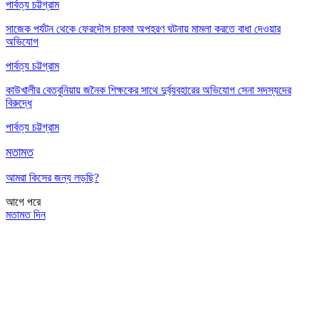
পার্বত্য চট্টগ্রাম
সাজেক পর্যটন থেকে ফেরদৌস চাকমা অপহরণ ঘটনায় মামলা করতে বাধা দেওয়ার
অভিযোগ
পার্বত্য চট্টগ্রাম
কাউখালীর বেতবুনিয়ায় জনৈক শিক্ষকের সাথে দুর্ব্যবহারের অভিযোগ সেনা সদস্যদের
বিরুদ্ধে
পার্বত্য চট্টগ্রাম
মতামত
আমরা কিসের জন্য লড়ছি?
আগে
পরে
মতামত দিন