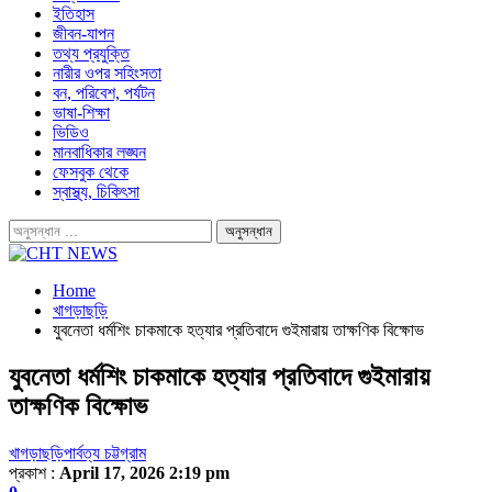
ইতিহাস
জীবন-যাপন
তথ্য প্রযুক্তি
নারীর ওপর সহিংসতা
বন, পরিবেশ, পর্যটন
ভাষা-শিক্ষা
ভিডিও
মানবাধিকার লঙ্ঘন
ফেসবুক থেকে
স্বাস্থ্য, চিকিৎসা
Home
খাগড়াছড়ি
যুবনেতা ধর্মশিং চাকমাকে হত্যার প্রতিবাদে গুইমারায় তাক্ষণিক বিক্ষোভ
যুবনেতা ধর্মশিং চাকমাকে হত্যার প্রতিবাদে গুইমারায়
তাক্ষণিক বিক্ষোভ
খাগড়াছড়ি
পার্বত্য চট্টগ্রাম
প্রকাশ :
April 17, 2026 2:19 pm