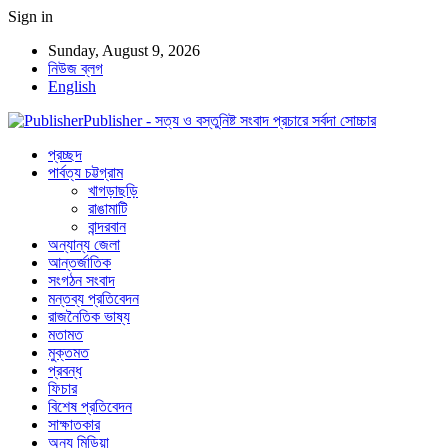
Sign in
Sunday, August 9, 2026
নিউজ ব্লগ
English
Publisher - সত্য ও বস্তুনিষ্ট সংবাদ প্রচারে সর্বদা সোচ্চার
প্রচ্ছদ
পার্বত্য চট্টগ্রাম
খাগড়াছড়ি
রাঙামাটি
বান্দরবান
অন্যান্য জেলা
আন্তর্জাতিক
সংগঠন সংবাদ
মন্তব্য প্রতিবেদন
রাজনৈতিক ভাষ্য
মতামত
মুক্তমত
প্রবন্ধ
ফিচার
বিশেষ প্রতিবেদন
সাক্ষাতকার
অন্য মিডিয়া