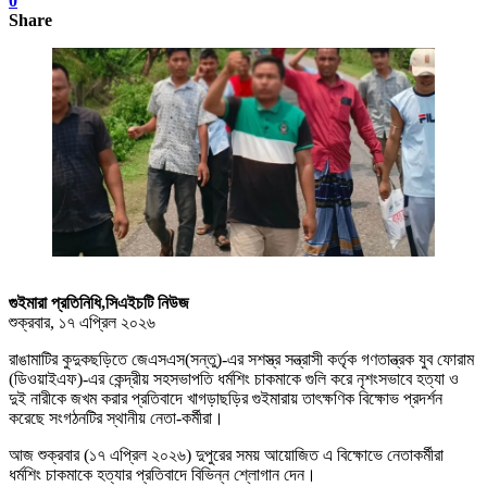
0
Share
গুইমারা প্রতিনিধি,সিএইচটি নিউজ
শুক্রবার, ১৭ এপ্রিল ২০২৬
রাঙামাটির কুদুকছড়িতে জেএসএস(সন্তু)-এর সশস্ত্র সন্ত্রাসী কর্তৃক গণতান্ত্রক যুব ফোরাম
(ডিওয়াইএফ)-এর কেন্দ্রীয় সহসভাপতি ধর্মশিং চাকমাকে গুলি করে নৃশংসভাবে হত্যা ও
দুই নারীকে জখম করার প্রতিবাদে খাগড়াছড়ির গুইমারায় তাৎক্ষণিক বিক্ষোভ প্রদর্শন
করেছে সংগঠনটির স্থানীয় নেতা-কর্মীরা।
আজ শুক্রবার (১৭ এপ্রিল ২০২৬) দুপুরের সময় আয়োজিত এ বিক্ষোভে নেতাকর্মীরা
ধর্মশিং চাকমাকে হত্যার প্রতিবাদে বিভিন্ন শ্লোগান দেন।