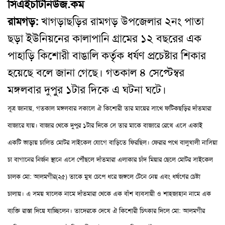
সিএইচটিনিউজ.কম
রামগড়:
খাগড়াছড়ির রামগড় উপজেলার ২নং পাতা
ছড়া ইউনিয়নের কালাপানি গ্রামের ১২ বছরের এক
পাহাড়ি কিশোরী বাঙালি কর্তৃক ধর্ষণ প্রচেষ্টার শিকার
হয়েছে বলে জানা গেছে
।
গতকাল ৪ সেপ্টেম্বর
মঙ্গলবার দুপুর ১টার দিকে এ ঘটনা ঘটে
।
সূত্র জানায়
,
গতকাল মঙ্গলবার সকালে ঐ কিশোরী তার মায়ের সাথে ফটিকছড়ির দাঁতমারা
বাজারে যায়
।
বাজার থেকে দুপুর ১টার দিকে সে তার মাকে বাজারে রেখে এসে একাই
একটি ভাড়ায় চালিত মোটর সাইকেল যোগে বাড়িতে ফিরছিল
।
ফেরার পথে বালুখালী নাসিয়া
চা বাগানের নির্জন স্থানে এসে পৌঁছলে দাঁতমারা এলাকার চাঁদ মিয়ার ছেলে মোটর সাইকেল
চালক মো: আলমগীর(২৫) তাকে মুখ চেপে ধরে জঙ্গলে টেনে নেয় এবং ধর্ষণের চেষ্টা
চালায়
।
এ সময় খালেক নামে দাঁতমারা থেকে এক বাঁশ ব্যবসায়ী ও শাহজাহান নামে এক
ব্যক্তি রাস্তা দিয়ে যাচ্ছিলেন
।
তাদেরকে দেখে ঐ কিশোরী চি
ৎ
কার দিলে মো: আলমগীর