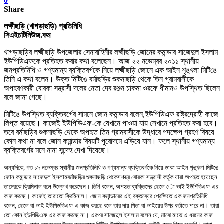
0
Share
লক্ষীছড়ি (খাগড়াছড়ি) প্রতিনিধি
সিএইচটিনিউজ.কম
খাগড়াছড়ির লক্ষ্মীছড়ি উপজেলার সেনাবাহিনীর লক্ষ্মীছড়ি জোনের কমান্ডার সাজেদুল ইসলাম
ইউপিডিএফকে প্রতিহত করার কথা বলেছেন।
আজ ২২ নভেম্বর ২০১১ স্থানীয়
জনপ্রতিনিধি ও গণ্যমান্য ব্যক্তিবর্গকে নিয়ে
লক্ষ্মীছড়ি জোনে
এক আইন শৃঙ্খলা মিটি
ঙে
তিনি এ কথা বলেন। উক্ত মিটিঙে
বর্মাছড়ির শুকনাছড়ি থেকে তিন গ্রামবাসীকে
অপহরণকারী বোরকা সন্ত্রাসী
দলের নেতা
দেব রঞ্জন চা
কমা ওরফে ধীমানও উপস্থিত ছিলেন
বলে জানা গেছে।
মিটিঙে উপস্থিত ব্য
ক্তিবর্গের সামনে
জোন কমান্ডার বলেন
,
ইউপিডিএফ রাষ্ট্রদ্রোহী কাজে
লিপ্ত রয়েছে
।
কাজেই ইউপিডিএফ-কে যেখানে পাওয়া যায় সেখানে প্রতিহত করা হবে
।
তবে বর্মাছড়ির শুকনাছড়ি থেকে অপহৃত তিন গ্রামবাসীকে উদ্ধারে পদক্ষেপ গ্রহণ বিষয়ে
কোন কথা না বলে জোন কমান্ডার বিষয়টি পুরোদম
ে এড়িয়ে যান। ফলে
স্থানীয় গণ্যমান্য
ব্যক্তিবর্গের মনে নানা সন্দেহ দেখা দিয়েছে।
অন্যদিকে, গত
১৯ নভেম্বর স্থানীয় জনপ্রতিনিধি ও গণ্যমান্য ব্যক্তিবর্গকে নিয়ে ডাকা আইন শৃঙ্খলা মিটিঙে
জোন কমান্ডার সাজেদুল ইসলাম
বর্মাছড়ির শুকনাছড়ি থেকে
সশস্ত্র বোরকা সন্ত্রাসী কর
্তৃক যারা
অপহৃত হয়েছেন
তাদে
রকে ক্রিমিনাল বলে উল্লেখ করেছেন। তিনি বলেন, অপহৃত ব্যক্তিদের ছেলে ো ভাই ইউপিডিএফ-এর
কাজ করছে। কাজেই তারাতো ক্রিমিনাল। জোন কমান্ডারের এই বক্তব্যের প্রেক্ষিতে এক জনপ্রতিনিধি
বলেন, ছেলে বা ভাই ইউপিডডিএফ-এ কাজ করছে বলে তার দায় পিতা ব
া ভাইয়ের উপর বর্তাতে পারে না।
তারা
তো কোন ইউপিডিএফ এর কাজ করছে না
।
এরপর সাজেদুল ইসলাম বলেন যে
,
মাঝে মাঝে এ ধরনের কাজ