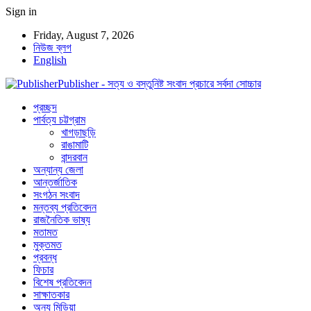
Sign in
Friday, August 7, 2026
নিউজ ব্লগ
English
Publisher - সত্য ও বস্তুনিষ্ট সংবাদ প্রচারে সর্বদা সোচ্চার
প্রচ্ছদ
পার্বত্য চট্টগ্রাম
খাগড়াছড়ি
রাঙামাটি
বান্দরবান
অন্যান্য জেলা
আন্তর্জাতিক
সংগঠন সংবাদ
মন্তব্য প্রতিবেদন
রাজনৈতিক ভাষ্য
মতামত
মুক্তমত
প্রবন্ধ
ফিচার
বিশেষ প্রতিবেদন
সাক্ষাতকার
অন্য মিডিয়া