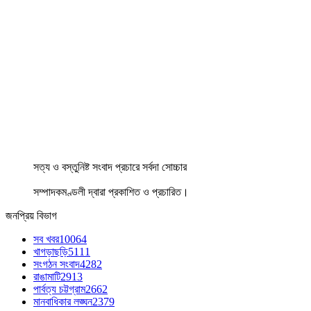
সত্য ও বস্তুনিষ্ট সংবাদ প্রচারে সর্বদা সোচ্চার
সম্পাদকমণ্ডলী দ্বারা প্রকাশিত ও প্রচারিত।
জনপ্রিয় বিভাগ
সব খবর
10064
খাগড়াছড়ি
5111
সংগঠন সংবাদ
4282
রাঙামাটি
2913
পার্বত্য চট্টগ্রাম
2662
মানবাধিকার লঙ্ঘন
2379