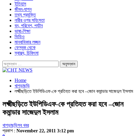
ইতিহাস
জীবন-যাপন
তথ্য প্রযুক্তি
নারীর ওপর সহিংসতা
বন, পরিবেশ, পর্যটন
ভাষা-শিক্ষা
ভিডিও
মানবাধিকার লঙ্ঘন
ফেসবুক থেকে
স্বাস্থ্য, চিকিৎসা
Home
খাগড়াছড়ি
লক্ষ্মীছড়িতে ইউপিডিএফ-কে প্রতিহত করা হবে –জোন কমান্ডার সাজেদুল ইসলাম
লক্ষ্মীছড়িতে ইউপিডিএফ-কে প্রতিহত করা হবে –জোন
কমান্ডার সাজেদুল ইসলাম
খাগড়াছড়ি
সব খবর
প্রকাশ :
November 22, 2011 3:12 pm