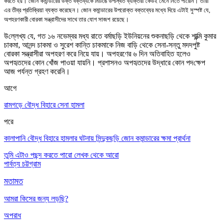
করতে হয়
।
জোন কমান্ডারের উক্ত বক্তব্যকে মিটিঙে উপস্থিত ব্যক্তিরা কেউই মেনে নিতে পারেনি
।
তারা
এর তীব্র প্রতিক্রিয়া ব্যক্ত করেছেন
।
জোন কমান্ডারের উপরোক্ত বক্তব্যের মধ্যে দিয়ে এটাই সুস্পষ্ট যে
,
অপহরণকারী বোরকা সন্ত্রাসীদের সাথে তার যোগ সাজশ রয়েছে
।
উ
ল্লে
খ্য যে
,
গত ১৬ নভেম্বর মধ্য রাতে বর্মাছড়ি ইউনিয়নের শুকনাছড়ি থেকে শান্ত্মি কুমার
চাকমা
,
আনন্দ চাকমা ও সুরেশ কা
ন্তি
চাকমাকে নিজ
বাড়ি
থেকে সেনা-সন্তু মদদপুষ্ট
বোরকা সন্ত্রাসীরা অপহরণ করে নিয়ে যায়
।
অপহরণের ৬ দিন অতিবাহিত হলেও
অপহৃতদের কোন খোঁজ পাওয়া যায়নি
।
প্রশাসনও অপহৃতদের উদ্ধারে কোন পদ
ক্ষেপ
আজ পর্য
ন্ত
গ্রহণ করেনি
।
আগে
রামগড়ে বৌদ্ধ বিহারে সেনা হামলা
পরে
কালাপানি বৌদ্ধ বিহারে হামলার ঘটনায় সিন্দুকছড়ি জোন কমান্ডারের ক্ষমা প্রার্থনা
তুমি এটাও পছন্দ করতে পারো
লেখক থেকে আরো
পার্বত্য চট্টগ্রাম
মতামত
আমরা কিসের জন্য লড়ছি?
অপরাধ