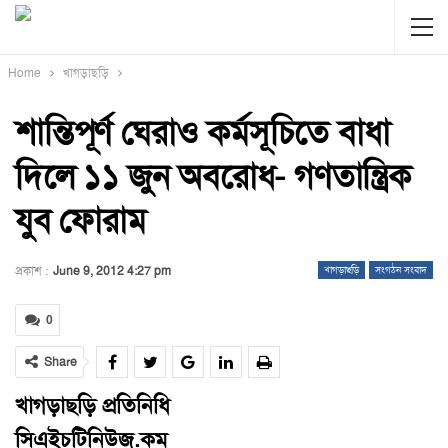
Home
খাগড়াছড়ি
শান্তিপূর্ণ ঘেরাও কর্মসূচিতে বাধা
দিলে ১১ জুন অবরোধ- গণতান্ত্রিক
যুব ফোরাম
প্রকাশ :
June 9, 2012 4:27 pm
খাগড়াছড়ি
সংগঠন সংবাদ
0
Share
খাগড়াছড়ি প্রতিনিধি
সিএইচটিনিউজ.কম