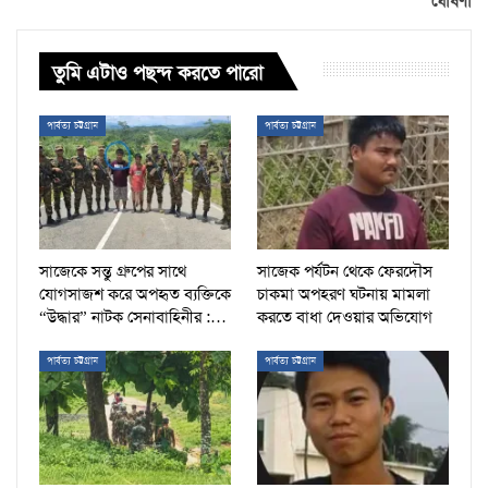
ঘোষণা
তুমি এটাও পছন্দ করতে পারো
পার্বত্য চট্টগ্রাম
পার্বত্য চট্টগ্রাম
সাজেকে সন্তু গ্রুপের সাথে
সাজেক পর্যটন থেকে ফেরদৌস
যোগসাজশ করে অপহৃত ব্যক্তিকে
চাকমা অপহরণ ঘটনায় মামলা
“উদ্ধার” নাটক সেনাবাহিনীর :…
করতে বাধা দেওয়ার অভিযোগ
পার্বত্য চট্টগ্রাম
পার্বত্য চট্টগ্রাম