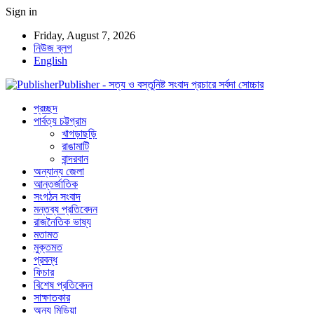
Sign in
Friday, August 7, 2026
নিউজ ব্লগ
English
Publisher - সত্য ও বস্তুনিষ্ট সংবাদ প্রচারে সর্বদা সোচ্চার
প্রচ্ছদ
পার্বত্য চট্টগ্রাম
খাগড়াছড়ি
রাঙামাটি
বান্দরবান
অন্যান্য জেলা
আন্তর্জাতিক
সংগঠন সংবাদ
মন্তব্য প্রতিবেদন
রাজনৈতিক ভাষ্য
মতামত
মুক্তমত
প্রবন্ধ
ফিচার
বিশেষ প্রতিবেদন
সাক্ষাতকার
অন্য মিডিয়া