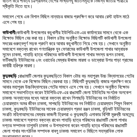
বাতিল করে পার্বত্য চট্টগ্রামসহ দেশের সংখ্যালঘু জাতিসমূহকে নিজস্ব জাতীয় পরিচয়ে
স্বীকৃতি দিতে হবে
।
সমাবেশ শেষে এক বিশাল মিছিল নান্যাচর বাজার প্রদ
ক্ষিণ
করে আবার রেস্ট হাউস মাঠে
এসে শেষ হয়
।
কাউখালী
:
কাউখালী উপজেলার কচুখালীর ইউপিডিএফ-এর কার্যালয়ের সামনে থেকে এক
বিক্ষোভ
মিছিল বের করা হয়
।
বিকাল ৪টায় অনুষ্ঠিত
বিক্ষোভ
মিছিলটি কাউখালী উপজেলা
সদরের গুরুত্বপূর্ণ সড়ক প্রদণি করে আবার কচুখালীতে গিয়ে শেষ হয়
।
সেখানে অনুষ্ঠিত
সমাবেশে বক্তব্য রাখেন গণতান্ত্রিক যুব ফোরামের কাউখালী উপজেলা শাখার আহ্বায়ক
সুমেন চাকমা
,
পাহাড়ি ছাত্র পরিষদের কাউখালী উপজেলা শাখার সদস্য রূপন চাকমা
,
ফটিকছড়ি ইউনিয়নের ২নং ওয়ার্ডের মেম্বার ঊষামং মারমা ও ডাব্বোয়া উপর পাড়া গ্রামের
কার্বারী হরিপ্রু মারমা
।
কুদুকছড়ি
:
রাঙামাটি জেলার কুদুকছড়িতে বিকাল ৩টায় বড় মহাপুরম উচ্চ বিদ্যালয়ের গেটের
সামনে থেকে এক
বিক্ষোভ
মিছিল বেরকরা হয়
।
মিছিলটি কুদুকছড়ি বাজার প্রদ
ক্ষিণ
করে
আবার মহাপুরম উচ্চবিদ্যালয়ের গেটের সামনে এসে শেষ হয়
।
সেখানে অনুষ্ঠিত
বিক্ষোভ
সমাবেশে সভাপতিত্ব করেন ইউপিডিএফ-এর রাঙামাটি জেলা ইউনিটের সংগঠক অলকেশ
চাকমা৷ অন্যান্যের মধ্যে আরো বক্তব্য রাখেন গিলাছড়ি ইউনিয়নের নব নির্বাচিত
চেয়ারম্যান অমর জীবন চাকমা
,
সাপছড়ি ইউনিয়নের নব নির্বাচিত চেয়ারম্যান শিমুল বিকাশ
চাকমা
,
কুদুকছড়ি ইউনিয়নের সাবেক চেয়ারম্যান প্রভা রঞ্জন চাকমা
,
বুড়িঘাট ইউনিয়নের
সংরতি মহিলাআসনের মেম্বার কাজলী ত্রিপরা ও কুদুকছড়ি এলাকার বিশিষ্ট মুরুব্বী অমলেন্দু
চাকমা৷ সমাবেশে স্বাগত বক্তব্য রাখেন পাহাড়ি ছাত্র পরিষদের রাঙামাটি জেলা শাখার
দপ্তর সম্পাদক তাপুমনি চাকমা ও উপস্থাপনা করেন পাহাড়ি ছাত্র পরিষদের রাঙামাটি
জেলা শাখার সাংগঠনিক সম্পাদক বাবলু চাকমা৷ সমাবেশ ও মিছিলে সহস্রাধিক লোক
অংশহগ্রহণ করেন
।