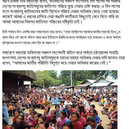
সচিব চাকমা তার বক্তব্যে বলেন
,
সংবিধানের পঞ্চদশ সংশোধনী বিল পাসের পর সরকার
দেশের সংখ্যালঘু জাতিসমূহের জাতিগত পরিচয় মুছে দেয়ার চেষ্টা করছে৷ এ বিল পাসের
ফলে সংখ্যালঘু জাতিগুলোর জাতি হিসেবে পরিচয় দেয়ার অধিকার কেড়ে নেয়া হয়েছে৷
কাজেই আমরা এ ধরনের চাপিয়ে দেয়া বাঙালি জাতীয়তা কিছুতেই মেনে নিতে পারি না৷
আমরা আমাদের নিজস্ব জাতিগত পরিচয়ের স্বীকৃতি চাই
।
তিনি পার্বত্য তিন এমপির কড়া সমালোচনা করে বলেন
, “
তারা ব্যক্তিগত স্বার্থকে জাতীয় স্বার্থের উধের্্ব
স্থান দিয়ে ওই কালো দলিলে স্বার করে ইতিহাসে চিরদিনের জন্য কলঙ্কিত হয়ে থাকবেন৷ এ জন্য পার্বত্য
চট্টগ্রামের জনগণ তাদের কোন দিন মা করবে না
।
“
সমাবেশে বক্তারা অবিলম্বে পঞ্চদশ সংশোধনী বাতিল করে পার্বত্য চট্টগ্রামের পাহাড়ি
জনগণসহ দেশের সংখ্যালঘু জাতিসমূহকে তাদের ন্যায্য অধিকার দেয়ার দাবি জানান৷ তারা
বলেন
, “
আমাদের জাতীয় পরিচিতি বিলুপ্ত করে দেয়ার অধিকার কারোর নেই
।
“