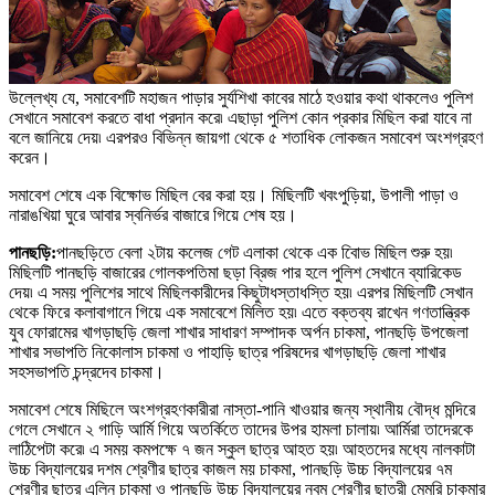
উল্লেখ্য যে
,
সমাবেশটি মহাজন পাড়ার সুর্যশিখা কাবের মাঠে হওয়ার কথা থাকলেও পুলিশ
সেখানে সমাবেশ করতে বাধা প্রদান করে৷ এছাড়া পুলিশ কোন প্রকার মিছিল করা যাবে না
বলে জানিয়ে দেয়৷ এরপরও বিভিন্ন জায়গা থেকে ৫ শতাধিক লোকজন সমাবেশ অংশগ্রহণ
করেন
।
সমাবেশ শেষে এক
বিক্ষোভ
মিছিল বের করা হয়
।
মিছিলটি খবংপুড়িয়া
,
উপালী পাড়া ও
নারাঙখিয়া ঘুরে আবার স্বনির্ভর বাজারে গিয়ে শেষ হয়
।
পানছড়ি
:
পানছড়িতে বেলা ২টায় কলেজ গেট এলাকা থেকে এক বিােভ মিছিল শুরু হয়৷
মিছিলটি পানছড়ি বাজারের গোলকপতিমা ছড়া ব্রিজ পার হলে পুলিশ সেখানে ব্যারিকেড
দেয়৷ এ সময় পুলিশের সাথে মিছিলকারীদের কিছুটাধস্তাধস্তি হয়৷ এরপর মিছিলটি সেখান
থেকে ফিরে কলাবাগানে গিয়ে এক সমাবেশে মিলিত হয়৷ এতে বক্তব্য রাখেন গণতান্ত্রিক
যুব ফোরামের খাগড়াছড়ি জেলা শাখার সাধারণ সম্পাদক অর্পন চাকমা
,
পানছড়ি উপজেলা
শাখার সভাপতি নিকোলাস চাকমা ও পাহাড়ি ছাত্র পরিষদের খাগড়াছড়ি জেলা শাখার
সহসভাপতি চন্দ্রদেব চাকমা
।
সমাবেশ শেষে মিছিলে অংশগ্রহণকারীরা নাস্তা-পানি খাওয়ার জন্য স্থানীয় বৌদ্ধ মন্দিরে
গেলে সেখানে ২ গাড়ি আর্মি গিয়ে অতর্কিতে তাদের উপর হামলা চালায়৷ আর্মিরা তাদেরকে
লাঠিপেটা করে৷ এ সময় কম
পক্ষে
৭ জন স্কুল ছাত্র আহত হয়৷ আহতদের মধ্যে নালকাটা
উচ্চ বিদ্যালয়ের দশম শ্রেণীর ছাত্র কাজল ময় চাকমা
,
পানছড়ি উচ্চ বিদ্যালয়ের ৭ম
শ্রেণীর ছাত্র এলিন চাকমা ও পানছড়ি উচ্চ বিদ্যালয়ের নবম শ্রেণীর ছাত্রী মেমরি চাকমার