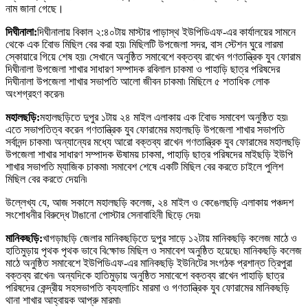
নাম জানা গেছে
।
দিঘীনালা
:
দিঘীনালায় বিকাল ২:৪০টায় মাস্টার পাড়াস্থ ইউপিডিএফ-এর কার্যালয়ের সামনে
থেকে এক বিােভ মিছিল বের করা হয়৷ মিছিলটি উপজেলা সদর
,
বাস স্টেশন ঘুরে লারমা
স্কোয়ারে গিয়ে শেষ হয়৷ সেখানে অনুষ্ঠিত সমাবেশে বক্তব্য রাখেন গণতান্ত্রিক যুব ফোরাম
দিঘীনালা উপজেলা শাখার সাধারণ সম্পাদক রবিলাল চাকমা ও পাহাড়ি ছাত্র পরিষদের
দিঘীনালা উপজেলা শাখার সভাপতি আলো জীবন চাকমা৷ মিছিলে ৫ শতাধিক লোক
অংশগ্রহণ করেন৷
মহালছড়ি
:
মহালছড়িতে দুপুর ১টায় ২৪ মাইল এলাকায় এক বিােভ সমাবেশ অনুষ্ঠিত হয়৷
এতে সভাপতিত্ব করেন গণতান্ত্রিক যুব ফোরামের মহালছড়ি উপজেলা শাখার সভাপতি
সর্বানন্দ চাকমা৷ অন্যান্যের মধ্যে আরো বক্তব্য রাখেন গণতান্ত্রিক যুব ফোরামের মহালছড়ি
উপজেলা শাখার সাধারণ সম্পাদক ঊষাময় চাকমা
,
পাহাড়ি ছাত্র পরিষদের মাইছড়ি ইউপি
শাখার সভাপতি ম্যাজিক চাকমা৷ সমাবেশ শেষে একটি মিছিল বের করতে চাইলে পুলিশ
মিছিল বের করতে দেয়নি৷
উল্লেখ্য যে
,
আজ সকালে মহালছড়ি কলেজ
,
২৪ মাইল ও কেঙেলছড়ি এলাকায় পঞ্চদশ
সংশোধনীর বিরুদ্ধে টাঙানো পোস্টার সেনাবাহিনী ছিড়ে দেয়৷
মানিকছড়ি
:
খাগড়াছড়ি জেলার মানিকছড়িতে দুপুর সাড়ে ১২টায় মানিকছড়ি কলেজ মাঠে ও
হাতিমুড়ায় পৃথক পৃথক ভাবে বি
ক্ষোভ
মিছিল ও সমাবেশ অনুষ্ঠিত হয়েছে৷ মানিকছড়ি কলেজ
মাঠে অনুষ্ঠিত সমাবেশে ইউপিডিএফ-এর মানিকছড়ি ইউনিটের সংগঠক প্রশান্ত ত্রিপুরা
বক্তব্য রাখেন৷ অন্যদিকে হাতিমুড়ায় অনুষ্ঠিত সমাবেশে বক্তব্য রাখেন পাহাড়ি ছাত্র
পরিষদের কেন্দ্রীয় সহসভাপতি ক্যহলাচিং মারমা ও গণতান্ত্রিক যুব ফোরামের মানিকছড়ি
থানা শাখার আহ্বায়ক আপ্রু মারমা৷