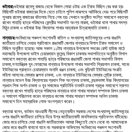
গুইমারা
:
গুইমারা রামেসু বাজার থেকে বিকাল সোয়া ৪টায় এক বিােভ মিছিল বের করা হয়৷
মিছিলটি গুইমারা বাজারের দিকে যেতে চাইলে পুলিশ মাঝপথে আটকিয়ে দেয়৷ পরে মিছিলটি
পুনরায় রামেসু বাজারের বটতলায় গিয়ে শেষ হয়৷ সেখানে অনুষ্ঠিত সংপ্তি সমাবেশে বক্তব্য
রাখেন পাহাড়ি ছাত্র পরিষদের কেন্দ্রীয় সভাপতি অংগ্য মারমা
,
গুইমারা থানা শাখার সদস্য
মিঠুন চাকমা ও গুইমারা উচ্চ বিদ্যালয় শাখার আহ্বায়ক চিত্রজ্যোতি চাকমা
।
নান্যাচর
:
সংবিধানের পঞ্চদশ সংশোধনী বাতিল ও সংখ্যালঘু জাতিসমূহের ওপর বাঙালি
জাতীয়তা চাপিয়ে দেয়ার প্রতিবাদে রাঙামাটি জেলার নান্যাচরে বিশাল বিােভ সমাবেশ ও
মিছিল অনুষ্ঠিত হয়েছে৷ আজ সকাল ১১টায় নান্যাচর উপজেলা সদরের রেস্ট হাউজ মাঠে
মহালছড়ি উপজেলা ভাইস চেয়ারম্যান কুমেন্দু বিকাশ চাকমার সভাপতিত্বে অনুষ্ঠিত বিশাল
সমাবেশে বক্তব্য রাখেন পাহাড়ি ছাত্র পরিষদের রাঙামাটি জেলা শাখার সভাপতি বিলাস
চাকমা
,
গণতান্ত্রিক যুব ফোরামের নান্যাচর উপজেলা শাখার সভাপতি প্রিয়লাল চাকমা
,
সাবেং
ইউনিয়নের প্রাক্তন চেয়ারম্যান অনাদি রঞ্জন চাকমা
,
৩নং বুড়িঘাট ইউনিয়নের সংরতি
মহিলা আসনের মেম্বার কল্পনা চাকমা
,
২নং নান্যাচর ইউনিয়নের মেম্বার সেন্ট্রু চাকমা
,
নান্যাচর মডেল উচ্চ বিদ্যালয়ের প্রধান শিক অংগ্যদয় চাকমা
,
বন্দুকভাঙ্গা উচ্চ বিদ্যালয়ের
প্রধান শিক অর্পন চাকমা ও যুব সমাজের প্রতিনিধি তনমনি চাকমা প্রমুখ৷ সমাবেশে স্বাগত
বক্তব্য রাখেন পাহাড়ি ছাত্র পরিষদের নান্যাচর থানা শাখার সাধারণ সম্পাদক রিপন চাকমা
ও সমাবেশ পরিচালনা করেন নান্যাচর কলেজ শাখার সাধারণ সম্পাদক অনিল চাকমা৷
সমাবেশে তিন সহস্রাধিক লোক অংশগ্রহণ করেন
।
বক্তারা বলেন
,
বর্তমান আওয়ামী লীগের নেতৃত্বাধীন সরকার দেশের সংখ্যালঘু জাতিসমূহের
ওপর বাঙালি জাতীয়তা চাপিয়ে দিয়ে উগ্র জাতীয়তাবাদী মানসিকতার প্রতিফলন ঘটিয়েছে৷
জোর করে চাপিয়ে দেয়া বাঙালি জাতীয়তাবাদ আমরা কিছুতেই মেনে নেবো না৷ আমাদেরকে
জোর করে বাঙালি বানানো যাবে না৷ সরকারকে অবিলম্বে সংবিধানের পঞ্চদশ সংশোধনী