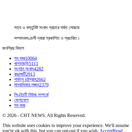
সত্য ও বস্তুনিষ্ট সংবাদ প্রচারে সর্বদা সোচ্চার
সম্পাদকমণ্ডলী দ্বারা প্রকাশিত ও প্রচারিত।
জনপ্রিয় বিভাগ
সব খবর
10064
খাগড়াছড়ি
5111
সংগঠন সংবাদ
4282
রাঙামাটি
2913
পার্বত্য চট্টগ্রাম
2662
মানবাধিকার লঙ্ঘন
2379
সিএইচটি নিউজ সম্পর্কে
যোগাযোগ
সব খবর
© 2026 - CHT NEWS. All Rights Reserved.
This website uses cookies to improve your experience. We'll assume
you're ok with this, but you can opt-out if you wish.
Accept
Read