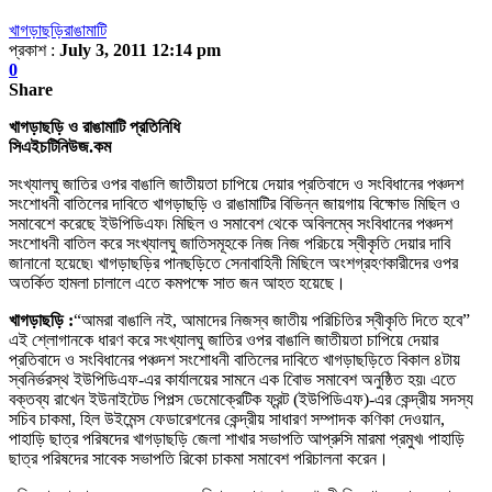
খাগড়াছড়ি
রাঙামাটি
প্রকাশ :
July 3, 2011 12:14 pm
0
Share
খাগড়াছড়ি ও রাঙামাটি প্রতিনিধি
সিএইচটিনিউজ.কম
সংখ্যালঘু জাতির ওপর বাঙালি জাতীয়তা চাপিয়ে দেয়ার প্রতিবাদে ও সংবিধানের পঞ্চদশ
সংশোধনী বাতিলের দাবিতে খাগড়াছড়ি ও রাঙামাটির বিভিন্ন জায়গায়
বিক্ষোভ
মিছিল ও
সমাবেশে করেছে ইউপিডিএফ৷ মিছিল ও সমাবেশ থেকে অবিলম্বে সংবিধানের পঞ্চদশ
সংশোধনী বাতিল করে সংখ্যালঘু জাতিসমূহকে নিজ নিজ পরিচয়ে স্বীকৃতি দেয়ার দাবি
জানানো হয়েছে৷ খাগড়াছড়ির পানছড়িতে সেনাবাহিনী মিছিলে অংশগ্রহণকারীদের ওপর
অতর্কিত হামলা চালালে এতে ক
মপক্ষে
সাত জন আহত হয়েছে
।
খাগড়াছড়ি
:
“
আমরা বাঙালি নই
,
আমাদের নিজস্ব জাতীয় পরিচিতির স্বীকৃতি দিতে হবে”
এই শ্লোগানকে ধারণ করে সংখ্যালঘু জাতির ওপর বাঙালি জাতীয়তা চাপিয়ে দেয়ার
প্রতিবাদে ও সংবিধানের পঞ্চদশ সংশোধনী বাতিলের দাবিতে খাগড়াছড়িতে বিকাল ৪টায়
স্বনির্ভরস্থ ইউপিডিএফ-এর কার্যালয়ের সামনে এক বিােভ সমাবেশ অনুষ্ঠিত হয়৷ এতে
বক্তব্য রাখেন ইউনাইটেড পিপল্স ডেমোক্রেটিক ফ্রন্ট (ইউপিডিএফ)-এর কেন্দ্রীয় সদস্য
সচিব চাকমা
,
হিল উইমেন্স ফেডারেশনের কেন্দ্রীয় সাধারণ সম্পাদক কণিকা দেওয়ান
,
পাহাড়ি ছাত্র পরিষদের খাগড়াছড়ি জেলা শাখার সভাপতি আপ্রুসি মারমা প্রমুখ৷ পাহাড়ি
ছাত্র পরিষদের সাবেক সভাপতি রিকো চাকমা সমাবেশ পরিচালনা করেন
।