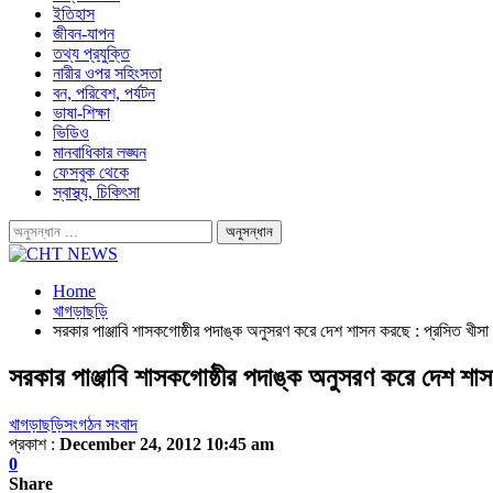
ইতিহাস
জীবন-যাপন
তথ্য প্রযুক্তি
নারীর ওপর সহিংসতা
বন, পরিবেশ, পর্যটন
ভাষা-শিক্ষা
ভিডিও
মানবাধিকার লঙ্ঘন
ফেসবুক থেকে
স্বাস্থ্য, চিকিৎসা
Home
খাগড়াছড়ি
সরকার পাঞ্জাবি শাসকগোষ্ঠীর পদাঙ্ক অনুসরণ করে দেশ শাসন করছে : প্রসিত খীসা
সরকার পাঞ্জাবি শাসকগোষ্ঠীর পদাঙ্ক অনুসরণ করে দেশ শাস
খাগড়াছড়ি
সংগঠন সংবাদ
প্রকাশ :
December 24, 2012 10:45 am
0
Share