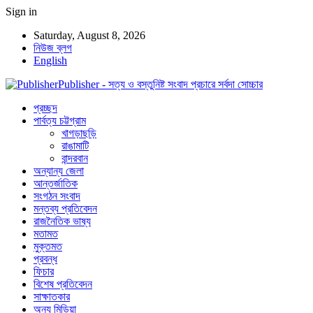
Sign in
Saturday, August 8, 2026
নিউজ ব্লগ
English
Publisher - সত্য ও বস্তুনিষ্ট সংবাদ প্রচারে সর্বদা সোচ্চার
প্রচ্ছদ
পার্বত্য চট্টগ্রাম
খাগড়াছড়ি
রাঙামাটি
বান্দরবান
অন্যান্য জেলা
আন্তর্জাতিক
সংগঠন সংবাদ
মন্তব্য প্রতিবেদন
রাজনৈতিক ভাষ্য
মতামত
মুক্তমত
প্রবন্ধ
ফিচার
বিশেষ প্রতিবেদন
সাক্ষাতকার
অন্য মিডিয়া