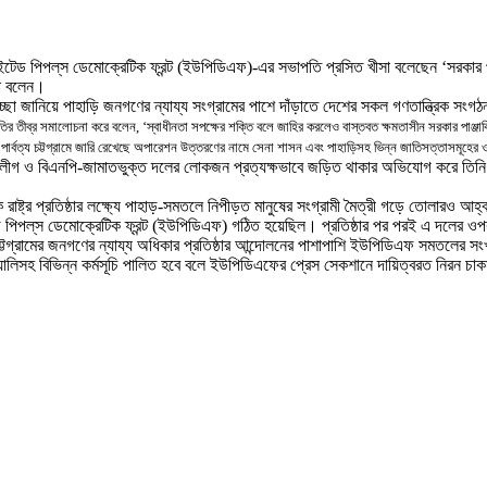
উনাইটেড পিপল্‌স ডেমোক্রেটিক ফ্রন্ট (ইউপিডিএফ)-এর সভাপতি প্রসিত খীসা বলেছেন
‘
সরকার 
থা বলেন।
ুভেচ্ছা জানিয়ে পাহাড়ি জনগণের ন্যায্য সংগ্রামের পাশে দাঁড়াতে দেশের সকল গণতান্ত্রিক সংগঠ
ীতির তীব্র সমালোচনা করে বলেন
, ‘
স্বাধীনতা সপক্ষের শক্তি বলে জাহির করলেও বাস্তবত ক্ষমতাসীন সরকার পাঞ্জ
ে পার্বত্য চট্টগ্রামে জারি রেখেছে অপারেশন উত্তরণের নামে সেনা শাসন এবং পাহাড়িসহ ভিন্ন জাতিসত্তাসমূহের 
ামী লীগ ও বিএনপি-জামাতভুক্ত দলের লোকজন প্রত্যক্ষভাবে জড়িত থাকার অভিযোগ করে তি
রাষ্ট্র প্রতিষ্ঠার লক্ষ্যে পাহাড়-সমতলে নিপীড়ত মানুষের সংগ্রামী মৈত্রী গড়ে তোলারও আহ
ড পিপল্‌স ডেমোক্রেটিক ফ্রন্ট (ইউপিডিএফ) গঠিত হয়েছিল
।
প্রতিষ্ঠার পর পরই এ দলের ওপ
 চট্টগ্রামের জনগণের ন্যায্য অধিকার প্রতিষ্ঠার আন্দোলনের পাশাপাশি ইউপিডিএফ সমতলের
্যালিসহ বিভিন্ন কর্মসূচি পালিত হবে
বলে ইউপিডিএফের প্রেস সেকশানে দায়িত্বরত নিরন চাকমা