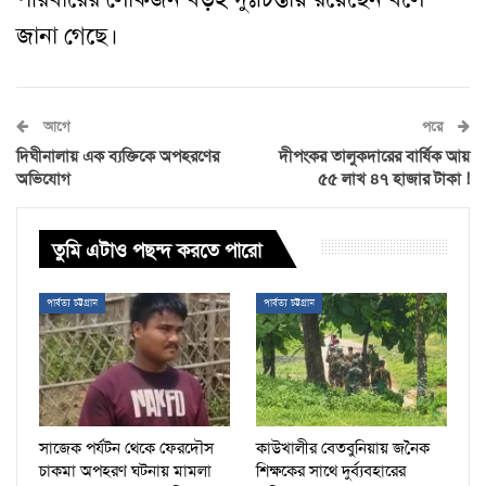
জানা গেছে।
আগে
পরে
দিঘীনালায় এক ব্যক্তিকে অপহরণের
দীপংকর তালুকদারের বার্ষিক আয়
অভিযোগ
৫৫ লাখ ৪৭ হাজার টাকা !
তুমি এটাও পছন্দ করতে পারো
পার্বত্য চট্টগ্রাম
পার্বত্য চট্টগ্রাম
সাজেক পর্যটন থেকে ফেরদৌস
কাউখালীর বেতবুনিয়ায় জনৈক
চাকমা অপহরণ ঘটনায় মামলা
শিক্ষকের সাথে দুর্ব্যবহারের