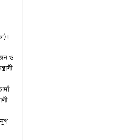
২৮)।
োকজন ও
্রাসী
াদাঁ
ালী
নুগ