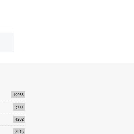
10066
5111
4282
2915