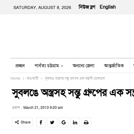
নিউজ ব্লগ
English
SATURDAY, AUGUST 8, 2026
প্রচ্ছদ
পার্বত্য চট্টগ্রাম
অন্যান্য জেলা
আন্তর্জাতিক
Home
রাঙামাটি
সুবলঙে অস্ত্রসহ সন্তু গ্রুপের এক সন্ত্রাসী গ্রেফতার
অন্য মিডিয়া
ইতিহাস
জীবন-যাপন
তথ্য প্রযুক্তি
নার
সুবলঙে অস্ত্রসহ সন্তু গ্রুপের এক সন্
প্রকাশ :
March 21, 2013 9:20 am
Share