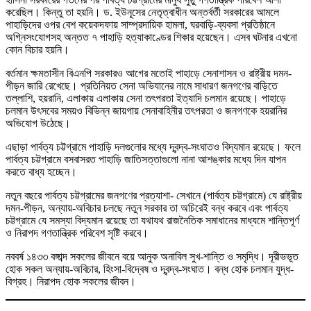
করেছিল। কিন্তু তা হয়নি। ড. ইউনূসের নেতৃত্বাধীন অন্তর্বর্তী সরকারের আমলে
পাহাড়িদের ওপর বেশ কয়েকদফায় সাম্প্রদায়িক হামলা, ঘরবাড়ি-ব্যবসা প্রতিষ্ঠানে
অগ্নিসংযোগসহ অন্তত ৭ পাহাড়ি হত্যাকাণ্ডের শিকার হয়েছেন। এসব ঘটনার এখনো
কোন বিচার হয়নি।
বর্তমান ক্ষমতাসীন বিএনপি সরকারও আগের মতোই পাহাড়ে সেনাশাসন ও রাষ্ট্রীয় দমন-
পীড়ন জারি রেখেছে। প্রতিনিয়ত সেনা অভিযানের নামে সাধারণ জনগণের বাড়িতে
তল্লাশি, হয়রানি, এলাকায় এলাকায় সেনা তৎপরতা ইত্যাদি চলমান রয়েছে। পাহাড়ে
চলমান উৎসবের সময়ও বিভিন্ন জায়গায় সেনাবাহিনীর তৎপরতা ও জনগণকে হয়রানির
অভিযোগ উঠেছে।
এছাড়া পার্বত্য চট্টগ্রামে পাহাড়ি দলগুলোর মধ্যে দ্বন্দ্ব-সংঘাতও বিদ্যমান রয়েছে। ফলে
পার্বত্য চট্টগ্রামে বসবাসরত পাহাড়ি জাতিসত্তাগুলো নানা আশঙ্কার মধ্যে দিন যাপন
করতে বাধ্য হচ্ছেন।
নতুন বছরে পার্বত্য চট্টগ্রামের জনগণের প্রত্যাশা- সেখানে (পার্বত্য চট্টগ্রামে) যে রাষ্ট্রীয়
দমন-পীড়ন, অন্যায়-অবিচার চলছে নতুন সরকার তা অচিরেই বন্ধ করবে এবং পার্বত্য
চট্টগ্রামে যে সমস্যা বিদ্যমান রয়েছে তা যথাযথ রাজনৈতিক সমাধানের মাধ্যমে শান্তিপূর্ণ
ও নিরাপদ গণতান্ত্রিক পরিবেশ সৃষ্টি করবে।
নববর্ষ ১৪৩৩ বঙ্গাব্দ সকলের জীবনে বয়ে আনুক অনাবিল সুখ-শান্তি ও সমৃদ্ধি। দূরীভভূত
হোক সকল অন্যায়-অবিচার, হিংসা-বিদ্বেষ ও দ্বন্দ্ব-সংঘাত। বন্ধ হোক চলমান যুদ্ধ-
বিগ্রহ। নিরাপদ হোক সকলের জীবন।