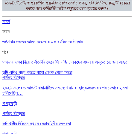
সিএইচটি নিউজে প্রকাশিত প্রচারিত কোন সংবাদ, তথ্য, ছবি ,ভিডিও, কনটেন্ট ব্যবহার
করতে হলে কপিরাইট আইন অনুসরণ করে ব্যবহার করুন।
নববর্ষ
আগে
গুইমারায় গুরুতর আহত অবস্থায় এক ব্যক্তিকে উদ্ধার
পরে
ঘাগড়ায় ভাড়া নিয়ে তর্কাতর্কির জেরে সিএনজি চালকদের হামলায় অন্তত ১৫ জন আহত
তুমি এটাও পছন্দ করতে পারো
লেখক থেকে আরো
পার্বত্য চট্টগ্রাম
২০২৪ সালের ৬ আগস্ট রাঙামাটিতে সমাবেশে যাওয়া ছাত্র-জনতার ওপর যেভাবে হামলা
চালিয়েছিল…
খাগড়াছড়ি
পার্বত্য চট্টগ্রাম
কাউখালীর বিভিন্ন স্থানে সেনাবাহিনীর তৎপরতা
খাগড়াছড়ি