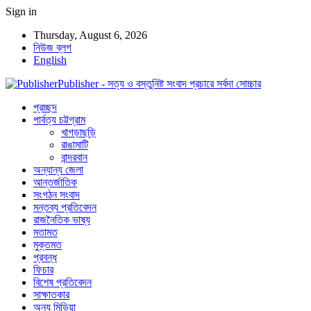
Sign in
Thursday, August 6, 2026
নিউজ ব্লগ
English
Publisher - সত্য ও বস্তুনিষ্ট সংবাদ প্রচারে সর্বদা সোচ্চার
প্রচ্ছদ
পার্বত্য চট্টগ্রাম
খাগড়াছড়ি
রাঙামাটি
বান্দরবান
অন্যান্য জেলা
আন্তর্জাতিক
সংগঠন সংবাদ
মন্তব্য প্রতিবেদন
রাজনৈতিক ভাষ্য
মতামত
মুক্তমত
প্রবন্ধ
ফিচার
বিশেষ প্রতিবেদন
সাক্ষাতকার
অন্য মিডিয়া