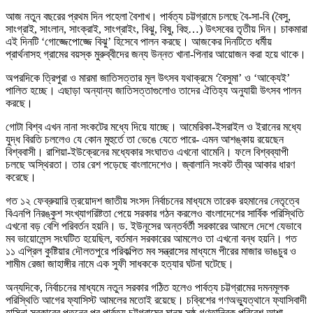
আজ নতুন বছরের প্রথম দিন পহেলা বৈশাখ। পার্বত্য চট্টগ্রামে চলছে বৈ-সা-বি (বৈসু,
সাংগ্রাই, সাংলান, সাংক্রাই, সাংগ্রাইং, বিঝু, বিষু, বিহু…) উৎসবের তৃতীয় দিন। চাকমারা
এই দিনটি ‌‘গোজ্জেপোজ্জে বিঝু’ হিসেবে পালন করছে। আজকের দিনটিতে ধর্মীয়
প্রার্থনাসহ গ্রামের বয়স্ক মুরুব্বীদের জন্য উন্নত খানা-পিনার আয়োজন করা হয়ে থাকে।
অপরদিকে ত্রিপুরা ও মারমা জাতিসত্তার মূল উৎসব যথাক্রমে ‌‘বৈসুমা’ ও ‘আক্যেই’
পালিত হচ্ছে। এছাড়া অন্যান্য জাতিসত্তাগুলোও তাদের ঐতিহ্য অনুযায়ী উৎসব পালন
করছে।
গোটা বিশ্ব এখন নানা সংকটের মধ্যে দিয়ে যাচ্ছে। আমেরিকা-ইসরাইল ও ইরানের মধ্যে
যুদ্ধ বিরতি চললেও যে কোন মুহুর্তে তা ভেঙে যেতে পারে- এমন আশঙ্কায় রয়েছেন
বিশ্ববাসী। রাশিয়া-ইউক্রেনের মধ্যেকার সংঘাতও এখনো থামেনি। ফলে বিশ্বব্যাপী
চলছে অস্থিরতা। তার রেশ পড়েছে বাংলাদেশেও। জ্বালানি সংকট তীব্র আকার ধারণ
করেছে।
গত ১২ ফেব্রুয়ারি ত্রয়োদশ জাতীয় সংসদ নির্বাচনের মাধ্যমে তারেক রহমানের নেতৃত্বে
বিএনপি নিরঙ্কুশ সংখ্যাগরিষ্টতা পেয়ে সরকার গঠন করলেও বাংলাদেশের সার্বিক পরিস্থিতি
এখনো বড় বেশি পরিবর্তন হয়নি। ড. ইউনূসের অন্তর্বর্তী সরকারের আমলে দেশে যেভাবে
মব ভায়োলেন্স সংঘটিত হয়েছিল, বর্তমান সরকারের আমলেও তা এখনো বন্ধ হয়নি। গত
১১ এপ্রিল কুষ্টিয়ার দৌলতপুরে পরিকল্পিত মব সন্ত্রাসের মাধ্যমে পীরের মাজার ভাঙচুর ও
শামীম রেজা জাহাঙ্গীর নামে এক সুফী সাধককে হত্যার ঘটনা ঘটেছে।
অন্যদিকে, নির্বাচনের মাধ্যমে নতুন সরকার গঠিত হলেও পার্বত্য চট্টগ্রামের দমনমূলক
পরিস্থিতি আগের ফ্যাসিস্ট আমলের মতোই রয়েছে। চব্বিশের গণঅভ্যুত্থানে ফ্যাসিবাদী
হাসিনা সরকারের পতনের পর পার্বত্য চট্টগ্রামের মানুষ সুষ্ঠু গণতান্ত্রিক পরিবেশ আশা