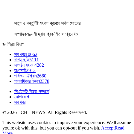
সত্য ও বস্তুনিষ্ট সংবাদ প্রচারে সর্বদা সোচ্চার
সম্পাদকমণ্ডলী দ্বারা প্রকাশিত ও প্রচারিত।
জনপ্রিয় বিভাগ
সব খবর
10062
খাগড়াছড়ি
5111
সংগঠন সংবাদ
4282
রাঙামাটি
2912
পার্বত্য চট্টগ্রাম
2660
মানবাধিকার লঙ্ঘন
2378
সিএইচটি নিউজ সম্পর্কে
যোগাযোগ
সব খবর
© 2026 - CHT NEWS. All Rights Reserved.
This website uses cookies to improve your experience. We'll assume
you're ok with this, but you can opt-out if you wish.
Accept
Read
More