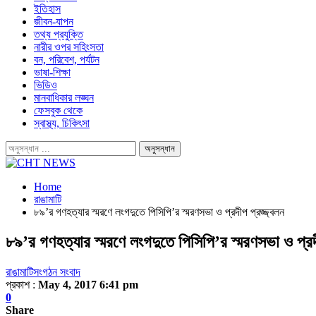
ইতিহাস
জীবন-যাপন
তথ্য প্রযুক্তি
নারীর ওপর সহিংসতা
বন, পরিবেশ, পর্যটন
ভাষা-শিক্ষা
ভিডিও
মানবাধিকার লঙ্ঘন
ফেসবুক থেকে
স্বাস্থ্য, চিকিৎসা
Home
রাঙামাটি
৮৯’র গণহত্যার স্মরণে লংগদুতে পিসিপি’র স্মরণসভা ও প্রদীপ প্রজ্জ্বলন
৮৯’র গণহত্যার স্মরণে লংগদুতে পিসিপি’র স্মরণসভা ও প্রদ
রাঙামাটি
সংগঠন সংবাদ
প্রকাশ :
May 4, 2017 6:41 pm
0
Share