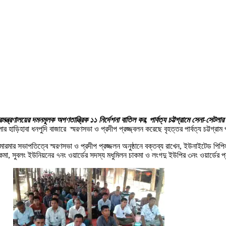
্ট্রমন্ত্রণালয়ের দমনমূলক অগণতান্ত্রিক ১১ নির্দেশনা বাতিল কর, পার্বত্য চট্টগ্রামে সেনা-
াড়িহাবা ধনপুদি বাজারে স্মরণসভা ও প্রদীপ প্রজ্জ্বলন করেছে বৃহত্তর পার্বত্য চট্টগ্রাম
মারমার সভাপতিত্বে স্মরণসভা ও প্রদীপ প্রজ্জলন অনুষ্ঠানে বক্তব্য রাখেন, ইউনাইটেড পি
কমা, সুবলং ইউনিয়নের ৭নং ওয়ার্ডের সদস্য মধুমিলন চাকমা ও লংগদু ইউপির ৩নং ওয়ার্ডের প্রা