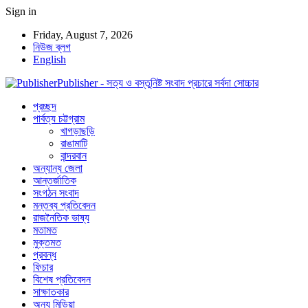
Sign in
Friday, August 7, 2026
নিউজ ব্লগ
English
Publisher - সত্য ও বস্তুনিষ্ট সংবাদ প্রচারে সর্বদা সোচ্চার
প্রচ্ছদ
পার্বত্য চট্টগ্রাম
খাগড়াছড়ি
রাঙামাটি
বান্দরবান
অন্যান্য জেলা
আন্তর্জাতিক
সংগঠন সংবাদ
মন্তব্য প্রতিবেদন
রাজনৈতিক ভাষ্য
মতামত
মুক্তমত
প্রবন্ধ
ফিচার
বিশেষ প্রতিবেদন
সাক্ষাতকার
অন্য মিডিয়া