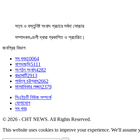
সত্য ও বস্তুনিষ্ট সংবাদ প্রচারে সর্বদা সোচ্চার
সম্পাদকমণ্ডলী দ্বারা প্রকাশিত ও প্রচারিত।
জনপ্রিয় বিভাগ
সব খবর
10064
খাগড়াছড়ি
5111
সংগঠন সংবাদ
4282
রাঙামাটি
2913
পার্বত্য চট্টগ্রাম
2662
মানবাধিকার লঙ্ঘন
2379
সিএইচটি নিউজ সম্পর্কে
যোগাযোগ
সব খবর
© 2026 - CHT NEWS. All Rights Reserved.
This website uses cookies to improve your experience. We'll assume yo