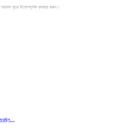
যথাযথ সূত্র উল্লেখপূর্বক ব্যবহার করুন।
লিয়েছিল…