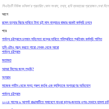
সিএইচটি নিউজ ডটকম’র প্রচারিত কোন সংবাদ, তথ্য, ছবি ব্যবহারের প্রয়োজন দেখা দিলে 
আগে
রমেল হত্যার বিচার দাবিতে টানা দুই মাস নান্যাচর বাজার বয়কট কর্মসূচি চলবে
পরে
পার্বত্য চট্টগ্রামে চলমান সহিংসতা বন্ধের দাবিতে পবিপ্রবিতে প্রতিবাদ কর্মসূচি পালিত
তুমি এটাও পছন্দ করতে পারো
লেখক থেকে আরো
পার্বত্য চট্টগ্রাম
মতামত
আমরা কিসের জন্য লড়ছি?
অপরাধ
সাজেক পর্যটন থেকে সন্তু গ্রুপ কর্তৃক এক ব্যক্তিকে অপহরণের অভিযোগ
পার্বত্য চট্টগ্রাম
২০২৪ সালের ৬ আগস্ট রাঙামাটিতে সমাবেশে যাওয়া ছাত্র-জনতার ওপর যেভাবে হামলা চা