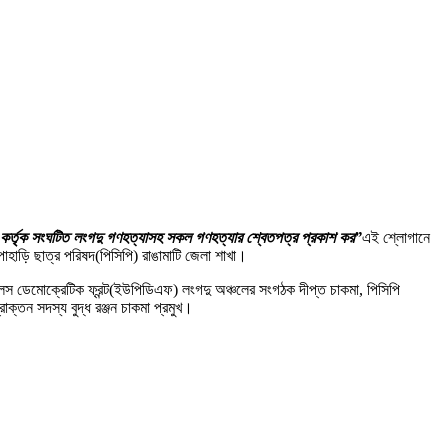
সেটলার কর্তৃক সংঘটিত লংগদু গণহত্যাসহ সকল গণহত্যার শ্বেতপত্র প্রকাশ কর”
এই
শ্লোগানে
 পাহাড়ি ছাত্র পরিষদ(পিসিপি) রাঙামাটি জেলা শাখা।
পিলস ডেমোক্রেটিক ফ্রন্ট(ইউপিডিএফ) লংগদু অঞ্চলের সংগঠক দীপ্ত চাকমা, পিসিপি
ক্তন সদস্য বুদ্ধ রঞ্জন চাকমা প্রমুখ।