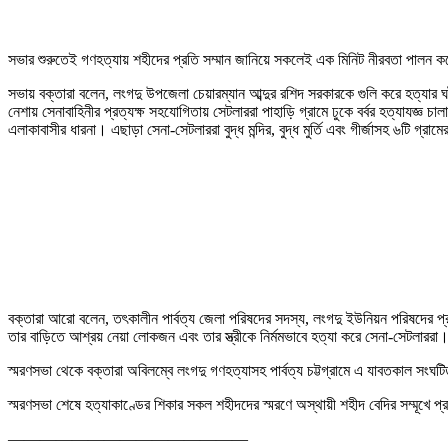
সভার শুরুতেই গণহত্যায় শহীদের প্রতি সম্মান জানিয়ে সকলেই এক মিনিট নীরবতা পালন 
সভায় বক্তারা বলেন, লংগদু উপজেলা চেয়ারম্যান আব্দুর রশিদ সরকারকে গুলি করে হত্যার
নেশায় সেনাবাহিনীর প্রত্যক্ষ সহযোগিতায় সেটলাররা পাহাড়ি গ্রামে ঢুকে বর্বর হত্যাযজ্ঞ চা
এলাকাবাসীর ধারনা। এছাড়া সেনা-সেটলাররা বুদ্ধ মন্দির, বুদ্ধ মুর্তি এবং গীর্জাসহ ৬টি গ্
বক্তারা আরো বলেন, তৎকালীন পার্বত্য জেলা পরিষদের সদস্য, লংগদু ইউনিয়ন পরিষদের প
তার বাড়িতে আশ্রয় নেয়া লোকজন এবং তার স্ত্রীকে নির্মমভাবে হত্যা করে সেনা-সেটলাররা।
স্মরণসভা থেকে বক্তারা অবিলম্বে লংগদু গণহত্যাসহ পার্বত্য চট্টগ্রামে এ যাবতকাল সং
স্মরণসভা শেষে হত্যাকাণ্ডের শিকার সকল শহীদদের স্মরণে অস্থায়ী শহীদ বেদির সম্মূখে প্
———————————————