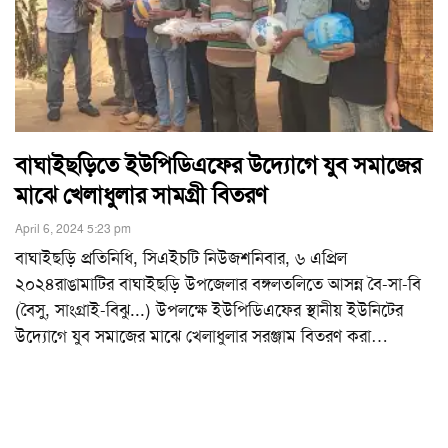
বাঘাইছড়িতে ইউপিডিএফের উদ্যোগে যুব সমাজের
মাঝে খেলাধুলার সামগ্রী বিতরণ
April 6, 2024 5:23 pm
বাঘাইছড়ি প্রতিনিধি, সিএইচটি নিউজশনিবার, ৬ এপ্রিল
২০২৪রাঙামাটির বাঘাইছড়ি উপজেলার বঙ্গলতলিতে আসন্ন বৈ-সা-বি
(বৈসু, সাংগ্রাই-বিঝু...) উপলক্ষে ইউপিডিএফের স্থানীয় ইউনিটের
উদ্যোগে যুব সমাজের মাঝে খেলাধুলার সরঞ্জাম বিতরণ করা
…