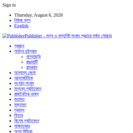
Sign in
Thursday, August 6, 2026
নিউজ ব্লগ
English
Publisher - সত্য ও বস্তুনিষ্ট সংবাদ প্রচারে সর্বদা সোচ্চার
প্রচ্ছদ
পার্বত্য চট্টগ্রাম
খাগড়াছড়ি
রাঙামাটি
বান্দরবান
অন্যান্য জেলা
আন্তর্জাতিক
সংগঠন সংবাদ
মন্তব্য প্রতিবেদন
রাজনৈতিক ভাষ্য
মতামত
মুক্তমত
প্রবন্ধ
ফিচার
বিশেষ প্রতিবেদন
সাক্ষাতকার
অন্য মিডিয়া