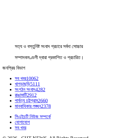
সত্য ও বস্তুনিষ্ট সংবাদ প্রচারে সর্বদা সোচ্চার
সম্পাদকমণ্ডলী দ্বারা প্রকাশিত ও প্রচারিত।
জনপ্রিয় বিভাগ
সব খবর
10062
খাগড়াছড়ি
5111
সংগঠন সংবাদ
4282
রাঙামাটি
2912
পার্বত্য চট্টগ্রাম
2660
মানবাধিকার লঙ্ঘন
2378
সিএইচটি নিউজ সম্পর্কে
যোগাযোগ
সব খবর