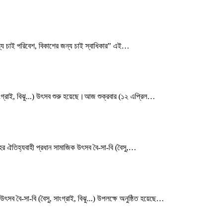
ন্য চাই পরিবেশ, বিকাশের জন্য চাই স্বাধিকার” এই
…
ংগ্রাই, বিঝু...) উৎসব শুরু হয়েছে।আজ শুক্রবার (১২ এপ্রিল
…
হের ঐতিহ্যবাহী প্রধান সামাজিক উৎসব বৈ-সা-বি (বৈসু,
…
 বৈ-সা-বি (বৈসু, সাংগ্রাই, বিঝু...) উপলক্ষে অনুষ্ঠিত হয়েছে
…