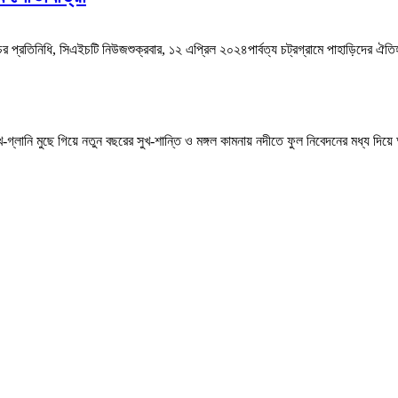
র প্রতিনিধি, সিএইচটি নিউজশুক্রবার, ১২ এপ্রিল ২০২৪পার্বত্য চট্রগ্রামে পাহাড়িদের ঐতিহ্
 মুছে গিয়ে নতুন বছরের সুখ-শান্তি ও মঙ্গল কামনায় নদীতে ফুল নিবেদনের মধ্য দিয়ে আজ ১