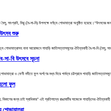
ৈসু, সাংগ্রাই, বিঝু (বৈ-সা-বি) উপলক্ষে বর্ণাঢ্য শোভাযাত্রা অনুষ্ঠিত হয়েছে।“উৎসবের জ
 উৎসব শুরু
ঢ্য শোভাযাত্রাসহ নানা আয়োজনে পাহাড়ি জাতিসত্তাসমূহের ঐতিহ্যবাহী বৈ-সা-বি (বৈসু, সা
বৈ-সা-বি উৎসবে সূচনা
োভাযাত্রা ও ফেনী নদীতে ফুল অর্পণের মধ্য দিয়ে পার্বত্য চট্টগ্রামে পাহাড়ি জাতিসত্তাসমূ
 হলো ফুল
াশের জন্য চাই স্বাধিকার” এই প্রতিপাদ্যে রাঙামাটির সাজেকে পাহাড়িদের ঐতিহ্যবাহী উৎসব
্য শোভাযাত্রা