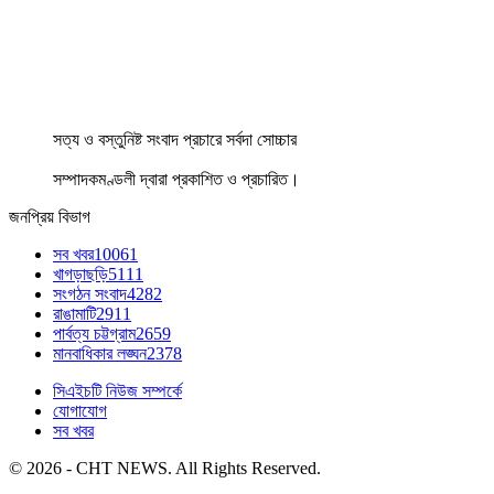
সত্য ও বস্তুনিষ্ট সংবাদ প্রচারে সর্বদা সোচ্চার
সম্পাদকমণ্ডলী দ্বারা প্রকাশিত ও প্রচারিত।
জনপ্রিয় বিভাগ
সব খবর
10061
খাগড়াছড়ি
5111
সংগঠন সংবাদ
4282
রাঙামাটি
2911
পার্বত্য চট্টগ্রাম
2659
মানবাধিকার লঙ্ঘন
2378
সিএইচটি নিউজ সম্পর্কে
যোগাযোগ
সব খবর
© 2026 - CHT NEWS. All Rights Reserved.