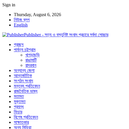
Sign in
Thursday, August 6, 2026
নিউজ ব্লগ
English
Publisher - সত্য ও বস্তুনিষ্ট সংবাদ প্রচারে সর্বদা সোচ্চার
প্রচ্ছদ
পার্বত্য চট্টগ্রাম
খাগড়াছড়ি
রাঙামাটি
বান্দরবান
অন্যান্য জেলা
আন্তর্জাতিক
সংগঠন সংবাদ
মন্তব্য প্রতিবেদন
রাজনৈতিক ভাষ্য
মতামত
মুক্তমত
প্রবন্ধ
ফিচার
বিশেষ প্রতিবেদন
সাক্ষাতকার
অন্য মিডিয়া