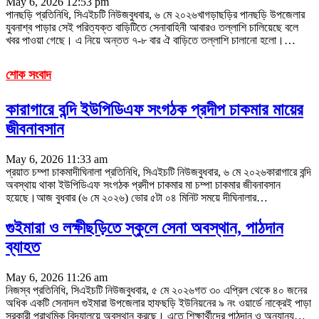
May 6, 2026 12:53 pm
পানছড়ি প্রতিনিধি, সিএইচটি নিউজবুধবার, ৬ মে ২০২৬খাগড়াছড়ির পানছড়ি উপজেলার
যুবনাশ্ব পাড়ার সেই পরিত্যক্ত বাড়িটিতে সেনাবাহিনী আবারও তল্লাশি চালিয়েছে বলে
খবর পাওয়া গেছে। এ নিয়ে অন্তত ৭-৮ বার ঐ বাড়িতে তল্লাশি চালানো হলো।
…
শোক সংবাদ
কারাগারে বন্দি ইউপিডিএফ সংগঠক প্রদীপ চাকমার মায়ের
জীবনাবসান
May 6, 2026 11:33 am
প্রয়াত চম্পা চাকমাদীঘিনালা প্রতিনিধি, সিএইচটি নিউজবুধবার, ৬ মে ২০২৬কারাগারে বন্দি
অবস্থায় থাকা ইউপিডিএফ সংগঠক প্রদীপ চাকমার মা চম্পা চাকমার জীবনাবসান
হয়েছে।আজ বুধবার (৬ মে ২০২৬) ভোর ৫টা ০৪ মিনিট সময়ে দীঘিনালার
…
গুইমারা ও লক্ষীছড়িতে স্কুলে সেনা অবস্থান, পাঠদান
ব্যাহত
May 6, 2026 11:26 am
নিজস্ব প্রতিনিধি, সিএইচটি নিউজবুধবার, ৫ মে ২০২৬গত ৩০ এপ্রিল থেকে ৪০ জনের
অধিক একটি সেনাদল গুইমারা উপজেলার হাফছড়ি ইউনিয়নের ৯ নং ওয়ার্ডে নাক্রেই পাড়া
সরকারী প্রাথমিক বিদ্যালয়ে অবস্থান করছে। এতে শিক্ষার্থীদের পাঠদান ও অন্যান্য
…