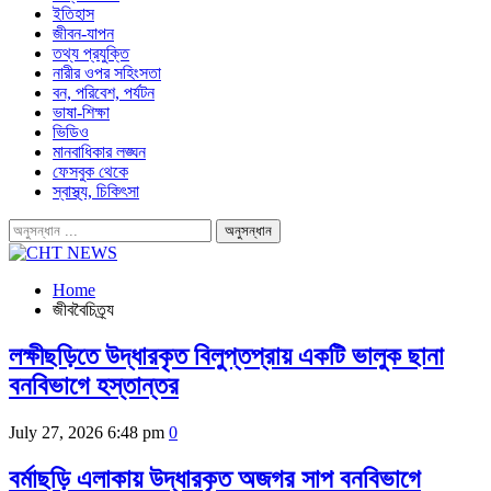
ইতিহাস
জীবন-যাপন
তথ্য প্রযুক্তি
নারীর ওপর সহিংসতা
বন, পরিবেশ, পর্যটন
ভাষা-শিক্ষা
ভিডিও
মানবাধিকার লঙ্ঘন
ফেসবুক থেকে
স্বাস্থ্য, চিকিৎসা
Home
জীববৈচিত্র্য
লক্ষীছড়িতে উদ্ধারকৃত বিলুপ্তপ্রায় একটি ভালুক ছানা
বনবিভাগে হস্তান্তর
July 27, 2026 6:48 pm
0
বর্মাছড়ি এলাকায় উদ্ধারকৃত অজগর সাপ বনবিভাগে