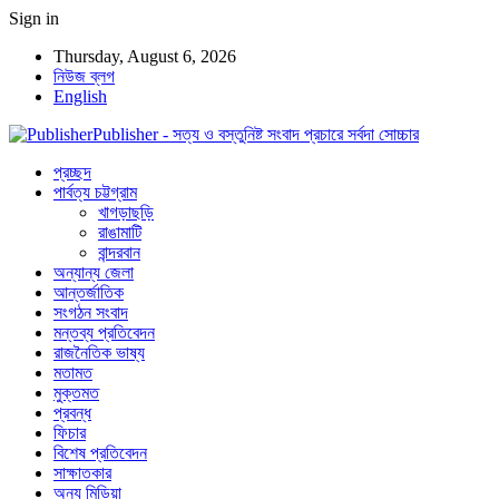
Sign in
Thursday, August 6, 2026
নিউজ ব্লগ
English
Publisher - সত্য ও বস্তুনিষ্ট সংবাদ প্রচারে সর্বদা সোচ্চার
প্রচ্ছদ
পার্বত্য চট্টগ্রাম
খাগড়াছড়ি
রাঙামাটি
বান্দরবান
অন্যান্য জেলা
আন্তর্জাতিক
সংগঠন সংবাদ
মন্তব্য প্রতিবেদন
রাজনৈতিক ভাষ্য
মতামত
মুক্তমত
প্রবন্ধ
ফিচার
বিশেষ প্রতিবেদন
সাক্ষাতকার
অন্য মিডিয়া