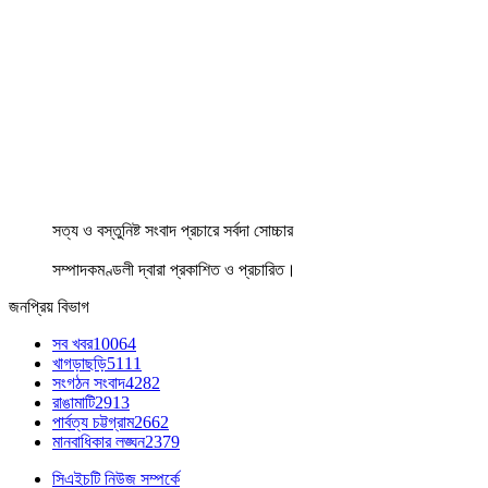
সত্য ও বস্তুনিষ্ট সংবাদ প্রচারে সর্বদা সোচ্চার
সম্পাদকমণ্ডলী দ্বারা প্রকাশিত ও প্রচারিত।
জনপ্রিয় বিভাগ
সব খবর
10064
খাগড়াছড়ি
5111
সংগঠন সংবাদ
4282
রাঙামাটি
2913
পার্বত্য চট্টগ্রাম
2662
মানবাধিকার লঙ্ঘন
2379
সিএইচটি নিউজ সম্পর্কে