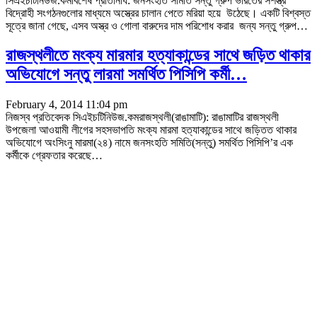
সিএইচটিনিউজ.কমবিশেষ প্রতিনিধি: জনসংহতি সমিতি সন্তু গ্রুপ ভারতের সশস্ত্র
বিদ্রোহী সংগঠনগুলোর মাধ্যমে অস্ত্রের চালান পেতে মরিয়া হয়ে উঠেছে। একটি বিশ্বস্ত
সূত্রে জানা গেছে, এসব অস্ত্র ও গোলা বারুদের দাম পরিশোধ করার জন্য সন্তু গ্রুপ…
রাজস্থলীতে মংক্য মারমার হত্যাকান্ডের সাথে জড়িত থাকার
অভিযোগে সন্তু লারমা সমর্থিত পিসিপি কর্মী…
February 4, 2014 11:04 pm
নিজস্ব প্রতিবেদক সিএইচটিনিউজ.কমরাজস্থলী(রাঙামাটি): রাঙামাটির রাজস্থলী
উপজেলা আওয়ামী লীগের সহসভাপতি মংক্য মারমা হত্যাকান্ডের সাথে জড়িতত থাকার
অভিযোগে অংসিংনু মারমা(২৪) নামে জনসংহতি সমিতি(সন্তু) সমর্থিত পিসিপি’র এক
কর্মীকে গ্রেফতার করেছে…