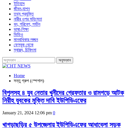
ইতিহাস
জীবন-যাপন
তথ্য প্রযুক্তি
নারীর ওপর সহিংসতা
বন, পরিবেশ, পর্যটন
ভাষা-শিক্ষা
ভিডিও
মানবাধিকার লঙ্ঘন
ফেসবুক থেকে
স্বাস্থ্য, চিকিৎসা
Home
সন্তু গ্রুপ (স্পেশাল)
বিপুলসহ ৪ যুব নেতার খুনীদের গ্রেফতার ও রামগড়ে আটক
নিরীহ যুবকের মুক্তি দাবি ইউপিডিএফের
January 21, 2024 12:06 pm
0
খাগড়াছড়ির ৫ উপজেলায় ইউপিডিএফের আধাবেলা সড়ক