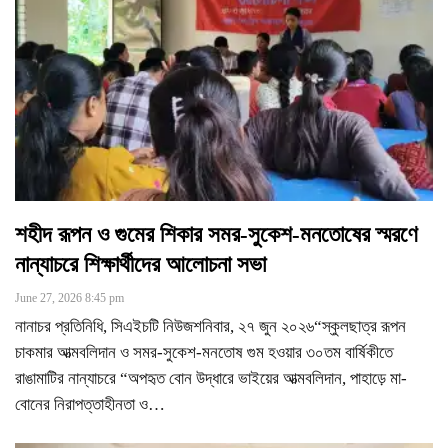
শহীদ রূপন ও গুমের শিকার সমর-সুকেশ-মনতোষের স্মরণে
নান্যাচরে শিক্ষার্থীদের আলোচনা সভা
June 27, 2026 8:45 pm
নানাচর প্রতিনিধি, সিএইচটি নিউজশনিবার, ২৭ জুন ২০২৬“স্কুলছাত্র রূপন
চাকমার আত্মবলিদান ও সমর-সুকেশ-মনতোষ গুম হওয়ার ৩০তম বার্ষিকীতে
রাঙামাটির নান্যাচরে “অপহৃত বোন উদ্ধারে ভাইয়ের আত্মবলিদান, পাহাড়ে মা-
বোনের নিরাপত্তাহীনতা ও
…