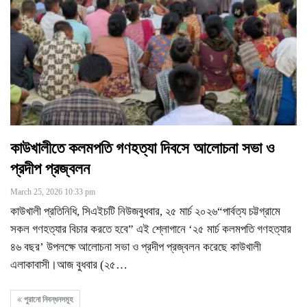
কাউখালীতে কলমপতি গণহত্যা দিবসে আলোচনা সভা ও
প্রদীপ প্রজ্বলন
March 25, 2026 10:33 pm
কাউখালী প্রতিনিধি, সিএইচটি নিউজবুধবার, ২৫ মার্চ ২০২৬“পার্বত্য চট্টগ্রামে
সকল গণহত্যার বিচার করতে হবে” এই শ্লোগানে ‘২৫ মার্চ কলমপতি গণহত্যার
৪৬ বছর’ উপলক্ষে আলোচনা সভা ও প্রদীপ প্রজ্বলন করেছে কাউখালী
এলাকাবাসী।আজ বুধবার (২৫
…
পুরানো নিবন্ধনসমূহ