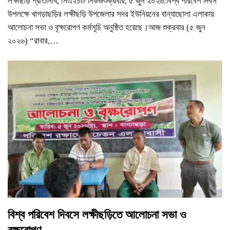
লক্ষীছড়ি প্রতিনিধি, সিএইচটি নিউজশুক্রবার, ৫ জুন ২০২৬:বিশ্ব পরিবেশ দিবস
উপলক্ষে খাগড়াছড়ির লক্ষীছড়ি উপজেলার সদর ইউনিয়নের বান্যাছোলা এলাকায়
আলোচনা সভা ও বৃক্ষরোপণ কর্মসূচি অনুষ্ঠিত হয়েছে।আজ শুক্রবার (৫ জুন
২০২৬) “রাবার,
…
বিশ্ব পরিবেশ দিবসে লক্ষীছড়িতে আলোচনা সভা ও