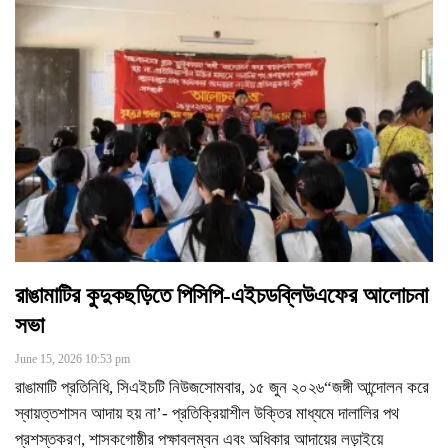
রাঙামাটির কুদুকছড়িতে পিসিপি-এইচডব্লিউএফের আলোচনা
সভা
June 15, 2026 10:53 pm
রাঙামাটি প্রতিনিধি, সিএইচটি নিউজসোমবার, ১৫ জুন ২০২৬“জঙ্গী আন্দোলন করে
স্বায়ত্তশাসন আদায় হয় না’- প্রতিক্রিয়াশীল উক্তির মাধ্যমে দালালির পথ
প্রশস্তকরণ, শাসকগোষ্ঠীর পক্ষাবলম্বন এবং অধিকার আদায়ের লড়াইয়ে