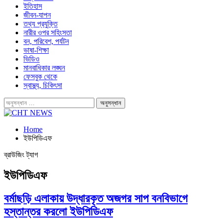
ইতিহাস
জীবন-যাপন
তথ্য প্রযুক্তি
নারীর ওপর সহিংসতা
বন, পরিবেশ, পর্যটন
ভাষা-শিক্ষা
ভিডিও
মানবাধিকার লঙ্ঘন
ফেসবুক থেকে
স্বাস্থ্য, চিকিৎসা
Home
ইউপিডিএফ
ব্রাউজিং ট্যাগ
ইউপিডিএফ
বর্মাছড়ি এলাকায় উদ্ধারকৃত অজগর সাপ বনবিভাগে
হস্তান্তর করলো ইউপিডিএফ