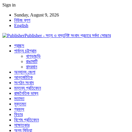
Sign in
Sunday, August 9, 2026
নিউজ ব্লগ
English
Publisher - সত্য ও বস্তুনিষ্ট সংবাদ প্রচারে সর্বদা সোচ্চার
প্রচ্ছদ
পার্বত্য চট্টগ্রাম
খাগড়াছড়ি
রাঙামাটি
বান্দরবান
অন্যান্য জেলা
আন্তর্জাতিক
সংগঠন সংবাদ
মন্তব্য প্রতিবেদন
রাজনৈতিক ভাষ্য
মতামত
মুক্তমত
প্রবন্ধ
ফিচার
বিশেষ প্রতিবেদন
সাক্ষাতকার
অন্য মিডিয়া