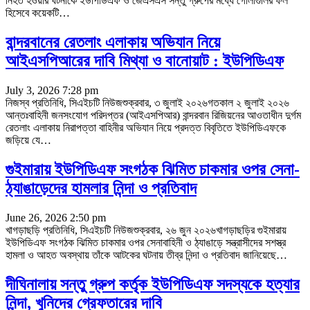
নিহত হওয়ার ঘটনাকে ইউপিডিএফ ও জেএসএস সন্তু গ্রুপের মধ্যে গোলাগুলির ফল
হিসেবে কয়েকটি
…
বান্দরবানের রেতলাং এলাকায় অভিযান নিয়ে
আইএসপিআরের দাবি মিথ্যা ও বানোয়াট : ইউপিডিএফ
July 3, 2026 7:28 pm
নিজস্ব প্রতিনিধি, সিএইচটি নিউজশুক্রবার, ৩ জুলাই ২০২৬গতকাল ২ জুলাই ২০২৬
আন্তঃবাহিনী জনসংযোগ পরিদপ্তর (আইএসপিআর) বান্দরবান রিজিয়নের আওতাধীন দুর্গম
রেতলাং এলাকায় নিরাপত্তা বাহিনীর অভিযান নিয়ে প্রদত্ত বিবৃতিতে ইউপিডিএফকে
জড়িয়ে যে
…
গুইমারায় ইউপিডিএফ সংগঠক ঝিমিত চাকমার ওপর সেনা-
ঠ্যাঙাড়েদের হামলার নিন্দা ও প্রতিবাদ
June 26, 2026 2:50 pm
খাগড়াছড়ি প্রতিনিধি, সিএইচটি নিউজশুক্রবার, ২৬ জুন ২০২৬খাগড়াছড়ির গুইমারায়
ইউপিডিএফ সংগঠক ঝিমিত চাকমার ওপর সেনাবাহিনী ও ঠ্যাঙাড়ে সন্ত্রাসীদের সশস্ত্র
হামলা ও আহত অবস্থায় তাঁকে আটকের ঘটনায় তীব্র নিন্দা ও প্রতিবাদ জানিয়েছে
…
দীঘিনালায় সন্তু গ্রুপ কর্তৃক ইউপিডিএফ সদস্যকে হত্যার
নিন্দা, খুনিদের গ্রেফতারের দাবি