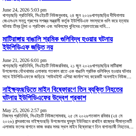
June 24, 2026 5:03 pm
খাগড়াছড়ি প্রতিনিধি, সিএইচটি নিউজবুধবার, ২৪ জুন ২০২৬খাগড়াছড়ির দীঘিনালায়
জেএসএস সন্তু গ্রুপের সশস্ত্র সন্ত্রাসী কর্তৃক ইউপিডিএফ সদস্যকে গুলি করে হত্যার
ঘটনায় তীব্র নিন্দা ও প্রতিবাদ এবং অবিলম্বে খুনিদের গ্রেফতারের দাবি
…
মাটিরাঙ্গায় বাঙালি শ্রমিক গুলিবিদ্ধ হওয়ার ঘটনায়
ইউপিডিএফ জড়িত নয়
June 21, 2026 6:01 pm
খাগড়াছড়ি প্রতিনিধি, সিএইচটি নিউজরবিবার, ২১ জুন ২০২৬খাগড়াছড়ির মাটিরাঙ্গা
উপজেলার যৌথখামার এলাকায় গতকাল রাতে এক বাঙালি শ্রমিক গুলিবিদ্ধ হওয়ার ঘটনার
সাথে ইউপিডিএফকে জড়িয়ে ‘সাউথইস্ট এশিয়া জার্নাল’সহ কয়েকটি অনলাইন নিউজ
…
নাইক্ষ্যংছড়িতে মাইন বিষ্ফোরণে তিন ব্যক্তি নিহতের
ঘটনায় ইউপিডিএফের উদ্বেগ প্রকাশ
May 25, 2026 2:57 pm
নিজস্ব প্রতিনিধি, সিএইচটি নিউজসোমবার, ২৫ মে ২০২৬গতকাল রবিবার (২৪ মে
২০২৬) বান্দরবানের নাইক্ষ্যংছড়ি উপজেলার ঘুমধুম ইউনিয়নে রাখাইন রাজ্যের সীমান্তবর্তী
এলাকায় ফলের বাগানে কাজ করার সময় স্থল মাইন বিষ্ফোরণে তিন বাগানচাষী নিহতের
…