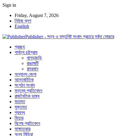
Sign in
Friday, August 7, 2026
নিউজ ব্লগ
English
Publisher - সত্য ও বস্তুনিষ্ট সংবাদ প্রচারে সর্বদা সোচ্চার
প্রচ্ছদ
পার্বত্য চট্টগ্রাম
খাগড়াছড়ি
রাঙামাটি
বান্দরবান
অন্যান্য জেলা
আন্তর্জাতিক
সংগঠন সংবাদ
মন্তব্য প্রতিবেদন
রাজনৈতিক ভাষ্য
মতামত
মুক্তমত
প্রবন্ধ
ফিচার
বিশেষ প্রতিবেদন
সাক্ষাতকার
অন্য মিডিয়া