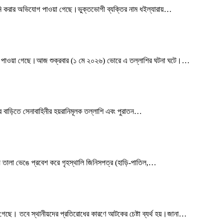
ানি করার অভিযোগ পাওয়া গেছে।ভুক্তভোগী ব্যক্তির নাম ধইল্যারায়
…
ে খবর পাওয়া গেছে।আজ শুক্রবার (১ মে ২০২৬) ভোরে এ তল্লাশির ঘটনা ঘটে।
…
 বাড়িতে সেনাবাহিনীর হয়রানিমূলক তল্লাশি এবং পুরাতন
…
়ে তালা ভেঙে প্রবেশ করে গৃহস্থালি জিনিসপত্র (হাড়ি-পাতিল,
…
েছে। তবে স্থানীয়দের প্রতিরোধের কারণে আটকের চেষ্টা ব্যর্থ হয়।জানা
…