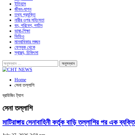
ইতিহাস
জীবন-যাপন
তথ্য প্রযুক্তি
নারীর ওপর সহিংসতা
বন, পরিবেশ, পর্যটন
ভাষা-শিক্ষা
ভিডিও
মানবাধিকার লঙ্ঘন
ফেসবুক থেকে
স্বাস্থ্য, চিকিৎসা
Home
সেনা তল্লাশি
ব্রাউজিং ট্যাগ
সেনা তল্লাশি
মাটিরাঙ্গায় সেনাবাহিনী কর্তৃক বাড়ি তল্লাশির পর এক ব