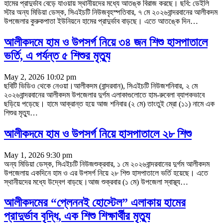
হামের প্রাদুর্ভাব বেড়ে যাওয়ায় স্থানীয়দের মধ্যে আতঙ্ক বিরাজ করছে। ছবি: ডেইলি
স্টার অন্য মিডিয়া ডেস্ক, সিএইচটি নিউজবৃহস্পতিবার, ৭ মে ২০২৬বান্দরবানের আলীকদম
উপজেলার কুরুকপাতা ইউনিয়নে হামের প্রাদুর্ভাব বাড়ছে। এতে আতঙ্কে দিন
…
আলীকদমে হাম ও উপসর্গ নিয়ে ৩৪ জন শিশু হাসপাতালে
ভর্তি, এ পর্যন্ত ৫ শিশুর মৃত্যু
May 2, 2026 10:02 pm
ছবিটি ভিডিও থেকে নেওয়া।আলীকদম (বান্দরবান), সিএইচটি নিউজশনিবার, ২ মে
২০২৬বান্দরবানের আলীকদম উপজেলার দুর্গম এলাকাগুলোতে হাম-রুবেলা ব্যাপকভাবে
ছড়িয়ে পড়েছে। হামে আক্রান্ত হয়ে আজ শনিবার (২ মে) তাংতুই ম্রো (১১) নামে এক
শিশুর মৃত্যু
…
আলীকদমে হাম ও উপসর্গ নিয়ে হাসপাতালে ২৮ শিশু
May 1, 2026 9:30 pm
অন্য মিডিয়া ডেস্ক, সিএইচটি নিউজশুক্রবার, ১ মে ২০২৬বান্দরবানের দুর্গম আলীকদম
উপজেলায় একদিনে হাম ও এর উপসর্গ নিয়ে ২৮ শিশু হাসপাতালে ভর্তি হয়েছে। এতে
স্থানীয়দের মধ্যে উদ্বেগ বাড়ছে।আজ শুক্রবার (১ মে) উপজেলা স্বাস্থ্য
…
আলীকদমের “প্লেননই হোস্টেল” এলাকায় হামের
প্রাদুর্ভাব বৃদ্ধি, এক শিশু শিক্ষার্থীর মৃত্যু