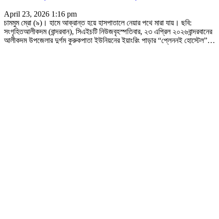
April 23, 2026 1:16 pm
চামমুম ম্রো (৯)। হামে আক্রান্ত হয়ে হাসপাতালে নেয়ার পথে মারা যায়। ছবি:
সংগৃহিতআলীকদম (বান্দরবান), সিএইচটি নিউজবৃহস্পতিবার, ২৩ এপ্রিল ২০২৬বান্দরবানের
আলীকদম উপজেলার দুর্গম কুরুকপাতা ইউনিয়নের ইয়াংরিং পাড়ার “প্লেননই হোস্টেল”
…