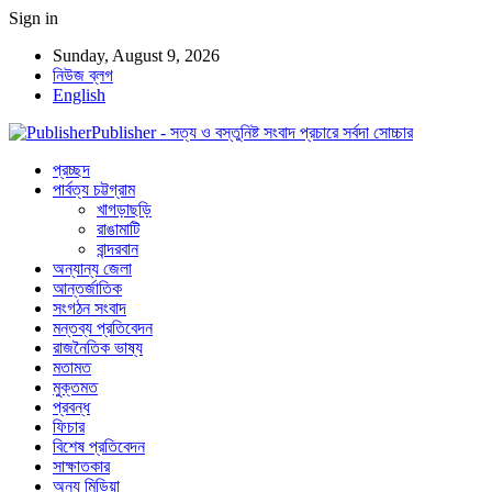
Sign in
Sunday, August 9, 2026
নিউজ ব্লগ
English
Publisher - সত্য ও বস্তুনিষ্ট সংবাদ প্রচারে সর্বদা সোচ্চার
প্রচ্ছদ
পার্বত্য চট্টগ্রাম
খাগড়াছড়ি
রাঙামাটি
বান্দরবান
অন্যান্য জেলা
আন্তর্জাতিক
সংগঠন সংবাদ
মন্তব্য প্রতিবেদন
রাজনৈতিক ভাষ্য
মতামত
মুক্তমত
প্রবন্ধ
ফিচার
বিশেষ প্রতিবেদন
সাক্ষাতকার
অন্য মিডিয়া