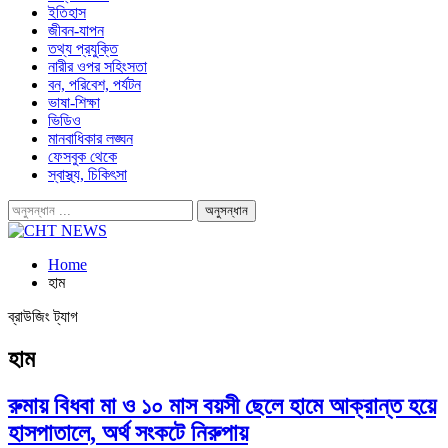
ইতিহাস
জীবন-যাপন
তথ্য প্রযুক্তি
নারীর ওপর সহিংসতা
বন, পরিবেশ, পর্যটন
ভাষা-শিক্ষা
ভিডিও
মানবাধিকার লঙ্ঘন
ফেসবুক থেকে
স্বাস্থ্য, চিকিৎসা
Home
হাম
ব্রাউজিং ট্যাগ
হাম
রুমায় বিধবা মা ও ১০ মাস বয়সী ছেলে হামে আক্রান্ত হয়ে
হাসপাতালে, অর্থ সংকটে নিরুপায়