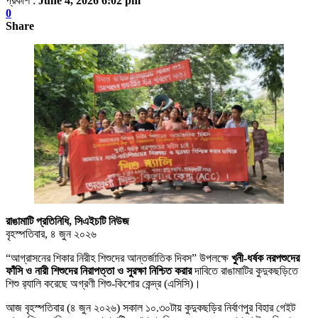
প্রকাশ :
June 4, 2026 6:02 pm
0
Share
রাঙামাটি প্রতিনিধি, সিএইচটি নিউজ
বৃহস্পতিবার, ৪ জুন ২০২৬
“আগ্রাসনের শিকার নিরীহ শিশুদের আন্তর্জাতিক দিবস” উপলক্ষে
খুনী-ধর্ষক নরপশুদের
ফাঁসি ও নারী শিশুদের নিরাপত্তা ও সুরক্ষা নিশ্চিত করার
দাবিতে রাঙামাটির কুদুকছড়িতে
শিশু র‌্যালি করেছে অগ্রণী শিশু-কিশোর কেন্দ্র (এসিসি)।
আজ বৃহস্পতিবার (৪ জুন ২০২৬) সকাল ১০.৩০টায় কুদুকছড়ির নির্বাণপুর বিহার গেইট