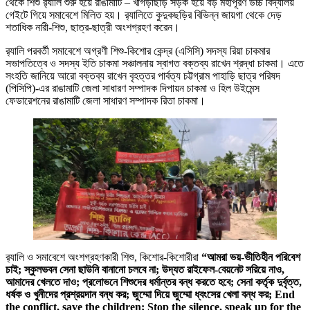
থেকে শিশু র‌্যালি শুরু হয়ে রাঙামাটি – খাগড়াছড়ি সড়ক হয়ে বড় মহাপূরণ উচ্চ বিদ্যালয়
গেইটে গিয়ে সমাবেশে মিলিত হয়। র‌্যালিতে কুদুকছড়ির বিভিন্ন জায়গা থেকে দেড়
শতাধিক নারী-শিশু, ছাত্র-ছাত্রী অংশগ্রহণ করেন।
র‌্যালি পরবর্তী সমাবেশে অগ্রণী শিশু-কিশোর কেন্দ্র (এসিসি) সদস্য রিয়া চাকমার
সভাপতিত্বে ও সদস্য ইতি চাকমা সঞ্চালনায় স্বাগত বক্তব্য রাখেন শ্রদ্ধা চাকমা। এতে
সংহতি জানিয়ে আরো বক্তব্য রাখেন বৃহত্তর পার্বত্য চট্টগ্রাম পাহাড়ি ছাত্র পরিষদ
(পিসিপি)-এর রাঙামাটি জেলা সাধারণ সম্পাদক দিপায়ন চাকমা ও হিল উইমেন্স
ফেডারেশনের রাঙামাটি জেলা সাধারণ সম্পাদক রিতা চাকমা।
র‌্যালি ও সমাবেশে অংশগ্রহণকারী শিশু, কিশোর-কিশোরীরা
“আমরা ভয়-ভীতিহীন পরিবেশ
চাই; স্কুলভবন সেনা ছাউনি বানানো চলবে না; উদ্যত রাইফেল-বেয়নেট সরিয়ে নাও,
আমাদের খেলতে দাও; প্রলোভনে শিশুদের ধর্মান্তর বন্ধ করতে হবে; সেনা কর্তৃক দুর্বৃত্ত,
ধর্ষক ও খুনীদের প্রশ্রয়দান বন্ধ কর; জুম্মো দিয়ে জুম্মো ধ্বংসের খেলা বন্ধ কর; End
the conflict, save the children; Stop the silence, speak up for the