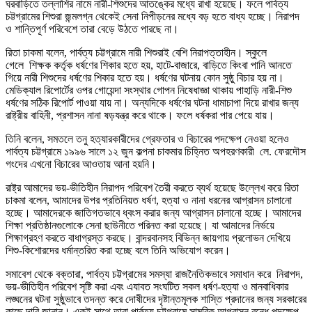
ঘরবাড়িতে তল্লাশির নামে নারী-শিশুদের আতঙ্কের মধ্যে রাখা হয়েছে। ফলে পার্বত্য
চট্টগ্রামের শিশুরা জন্মলগ্ন থেকেই সেনা নিপীড়নের মধ্যে বড় হতে বাধ্য হচ্ছে। নিরাপদ
ও শান্তিপূর্ণ পরিবেশে তারা বেড়ে উঠতে পারছে না।
রিতা চাকমা বলেন, পার্বত্য চট্টগ্রামে নারী শিশুরাই বেশি নিরাপত্তাহীন। স্কুলে
গেলে শিক্ষক কর্তৃক ধর্ষণের শিকার হতে হয়, হাটে-বাজারে, বাড়িতে কিংবা পানি আনতে
গিয়ে নারী শিশুদের ধর্ষণের শিকার হতে হয়। ধর্ষণের ঘটনায় কোন সুষ্ঠু বিচার হয় না।
মেডিক্যাল রিপোর্টের ওপর গোয়েন্দা সংস্থার গোপন নিষেধাজ্ঞা থাকায় পাহাড়ি নারী-শিশু
ধর্ষণের সঠিক রিপোর্ট পাওয়া যায় না। অন্যদিকে ধর্ষণের ঘটনা ধামাচাপা দিয়ে রাখার জন্য
রাষ্ট্রীয় বাহিনী, প্রশাসন নানা ষড়যন্ত্র করে থাকে। ফলে ধর্ষকরা পার পেয়ে যায়।
তিনি বলেন, সমতলে তনু হত্যারকারীদের গ্রেফতার ও বিচারের পদক্ষেপ নেওয়া হলেও
পার্বত্য চট্টগ্রামে ১৯৯৬ সালে ১২ জুন কল্পনা চাকমার চিহ্নিত অপহরণকারী লে. ফেরদৌস
গংদের এখনো বিচারের আওতায় আনা হয়নি।
রাষ্ট্র আমাদের ভয়-ভীতিহীন নিরাপদ পরিবেশ তৈরী করতে ব্যর্থ হয়েছে উল্লেখ করে রিতা
চাকমা বলেন, আমাদের উপর প্রতিনিয়ত ধর্ষণ, হত্যা ও নানা ধরনের আগ্রাসন চালানো
হচ্ছে। আমাদেরকে জাতিগতভাবে ধ্বংস করার জন্য আগ্রাসন চালানো হচ্ছে। আমাদের
শিক্ষা প্রতিষ্ঠানগুলোকে সেনা ছাউনীতে পরিনত করা হয়েছে। যা আমাদের নির্ভয়ে
শিক্ষাগ্রহণ করতে বাধাগ্রস্ত করছে। বান্দরবানসহ বিভিন্ন জায়গায় প্রলোভন দেখিয়ে
শিশু-কিশোরদের ধর্মান্তরিত করা হচ্ছে বলে তিনি অভিযোগ করেন।
সমাবেশ থেকে বক্তারা, পার্বত্য চট্টগ্রামের সমস্যা রাজনৈতিকভাবে সমাধান করে নিরাপদ,
ভয়-ভীতিহীন পরিবেশ সৃষ্টি করা এবং এযাবত সংঘটিত সকল ধর্ষণ-হত্যা ও মানবাধিকার
লঙ্ঘনের ঘটনা সুষ্ঠুভাবে তদন্ত করে দোষীদের দৃষ্টান্তমূলক শাস্তি প্রদানের জন্য সরকারের
কাছে দাবি জানান। একই সাথে তারা পার্বত্য চট্টগ্রামে সামরিক আগ্রাসন বন্ধে পদক্ষেপ