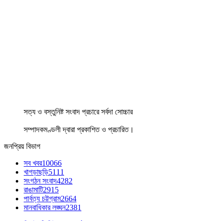
সত্য ও বস্তুনিষ্ট সংবাদ প্রচারে সর্বদা সোচ্চার
সম্পাদকমণ্ডলী দ্বারা প্রকাশিত ও প্রচারিত।
জনপ্রিয় বিভাগ
সব খবর
10066
খাগড়াছড়ি
5111
সংগঠন সংবাদ
4282
রাঙামাটি
2915
পার্বত্য চট্টগ্রাম
2664
মানবাধিকার লঙ্ঘন
2381