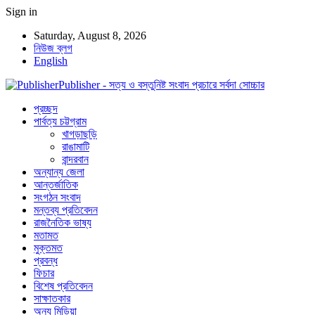
Sign in
Saturday, August 8, 2026
নিউজ ব্লগ
English
Publisher - সত্য ও বস্তুনিষ্ট সংবাদ প্রচারে সর্বদা সোচ্চার
প্রচ্ছদ
পার্বত্য চট্টগ্রাম
খাগড়াছড়ি
রাঙামাটি
বান্দরবান
অন্যান্য জেলা
আন্তর্জাতিক
সংগঠন সংবাদ
মন্তব্য প্রতিবেদন
রাজনৈতিক ভাষ্য
মতামত
মুক্তমত
প্রবন্ধ
ফিচার
বিশেষ প্রতিবেদন
সাক্ষাতকার
অন্য মিডিয়া