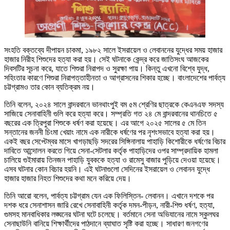
সংহতি বক্তব্যে দীপায়ন চাকমা, ১৯৮২ সালে ইসরায়েল ও লেবাননের যুদ্ধের সময় হাজার
হাজার নিরীহ শিশুদের হত্যা করা হয়। সেই ঘটনাকে কেন্দ্র করে জাতিসংঘ আজকের
দিবসটির সূচনা করে, যাতে শিশুরা নিরাপদ ও সুরক্ষা পায়। কিন্তু এখনো বিশ্বে যুদ্ধ,
সহিংতার কারণে শিশুরা নিরাপত্তাহীনতা ও আগ্রাসনের শিকার হচ্ছে। বাংলাদেশের পার্বত্য
চট্টগ্রামও তার কোন ব্যতিক্রম নয়।
তিনি বলেন, ২০২৪ সালে বান্দরবানে ভানথাংপুই বম ৫ম শ্রেণির ছাত্রকে কেএনএফ সদস্য
সাজিয়ে সেনাবাহিনী গুলি করে হত্যা করে। সম্প্রতি গত ২৪ মে বান্দরবানের থানচিতে ৫
বছরের এক ত্রিপুরা শিশুকে ধর্ষণ করা হয়েছে। এর আগে ২০২৫ সালের ৫ মে তিন
সন্তানের জননী চিংমা খেয়াং নামে এক নারীকে ধর্ষণের পর নৃশংসভাবে হত্যা করা হয়।
একই বছর সেপ্টেম্বর মাসে খাগড়াছড়ি সদরের সিঙ্গিনালায় পাহাড়ি কিশোরীকে ধর্ষণের বিচার
দাবিতে আন্দোলন করতে গিয়ে সেনা-সেটলার কর্তৃক পাহাড়িদের ওপর সাম্প্রদায়িক হামলা
চালিয়ে গুইমারায় তিনজন পাহাড়ি যুবককে হত্যা ও রামেসু বাজার পুড়িয়ে দেওয়া হয়েছে।
এসব ঘটনার কোন বিচার হয়নি। এই ঘটনাগুলো সেদিনের ইসরায়েল ও লেবানন যুদ্ধে
হাজার হাজার নিহত শিশুদের কথা মনে করিয়ে দেয়।
তিনি আরো বলেন, পার্বত্য চট্টগ্রাম যেন এক ফিলিস্তিন- লেবানন। এখানে দশকে পর
দশক ধরে সেনাশাসন জারি রেখে সেনাবাহিনী কর্তৃক দমন-পীড়ন, নারী-শিশু ধর্ষণ, হত্যা,
গুমসহ মানবাধিকার লঙ্ঘনের ঘটনা ঘটে চলেছে। বর্তমানে সেনা অভিযানের নামে স্কুলঘর
সেনাছাউনি বানিয়ে শিক্ষার্থীদের পাঠদানে ব্যাঘাত সৃষ্টি করা হচ্ছে। সাধারণ জনগণের