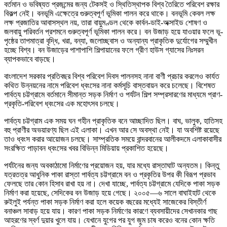
বর্তমান ও ভবিষ্যত প্রজন্মের জন্য টেকসই ও স্থিতিস্থাপক বিশ্ব তৈরিতে পরিবেশ রক্ষার
বিকল্প নেই। বনভূমি এক্ষেত্রে গুরুত্বপূর্ণ ভূমিকা পালন করে থাকে। বনভূমি কেবল লক্ষ
লক্ষ প্রজাতির আবাসস্থল নয়, তারা বায়ুমণ্ডল থেকে কার্বন-ডাই-অক্সাইড শোষণ ও
জলবায়ু পরিবর্তন প্রশমনে গুরুত্বপূর্ণ ভূমিকা পালন করে। বন উজাড় হয়ে যাওয়ার ফলে ভূ-
পৃষ্ঠের তাপমাত্রা বৃদ্ধি, খরা, বন্যা, জলোচ্ছ্বাস ও অন্যান্য প্রাকৃতিক দুর্যোগের সম্মুখীন
হচ্ছে বিশ্ব। বন উজাড়ের পাশাপাশি শিল্পায়ানের ফলে গ্রীণ হাউস গ্যাসের নিঃসরন
ব্যাপকভাবে বাড়ছে।
বাংলাদেশ সরকার প্রতিবছর বিশ্ব পরিবেশ দিবস পালনসহ নানা বাণী প্রচার করলেও কার্যত
কথিত উন্নয়নের নামে পরিবেশ ধ্বংসের নানা কর্মসূচি বাস্তবায়ন করে চলেছে। বিশেষত
পার্বত্য চট্টগ্রামে বর্তমানে সীমান্ত সড়ক নির্মাণ ও পর্যটন শিল্প সম্প্রসারণের মাধ্যমে প্রাণ-
প্রকৃতি-পরিবেশ ধ্বংসের এক মহোৎসব চলছে।
পার্বত্য চট্টগ্রাম এক সময় ঘন গহীন প্রাকৃতিক বনে আচ্ছাদিত ছিল। বাঘ, ভালুক, হাতিসহ
বহু প্রাণীর অভয়ারণ্য ছিল এই এলাকা। এখন আর সে অবস্থা নেই। যা অবশিষ্ট রয়েছে
তাও ধ্বংস করার আয়োজন চলছে। সাম্প্রতিক সময়ে বান্দরবানের আলীকদমে এলাকাবাসীর
সংরক্ষিত পাড়াবন ধ্বংসের খবর বিভিন্ন মিডিয়ায় প্রকাশিত হয়েছে।
পর্যটনের জন্য অবকাঠামো নির্মাণের প্রয়োজন হয়, যার মধ্যে রাস্তাঘাট অন্যতম। কিন্তু
যত্রতত্র আধুনিক পাকা রাস্তা পার্বত্য চট্টগ্রামে বন ও প্রকৃতির উপর কী বিরূপ প্রভাব
ফেলছে তার কোন হিসাব রাখা হয় না। দেখা যাচ্ছে, পার্বত্য চট্টগ্রামে যেদিকে পাকা সড়ক
নির্মাণ করা হয়েছে, সেদিকের বন উজাড় হয়ে গেছে। ২০০৫—৬ সালে বাঘাইহাট থেকে
রুইলুই পর্যন্ত পাকা সড়ক নির্মাণ করা হলে কয়েক বছরের মধ্যেই সাজেকের বিস্তীর্ণ
বনাঞ্চল সাবাড় হয়ে যায়। কারণ পাকা সড়ক নির্মাণের কারণে ব্যবসায়ীদের সেখানকার গাছ
আহরণের স্বর্ণ দুয়ার খুলে যায়। যেখানে যুগের পর যুগ জুম চাষ করেও বনের কোন ক্ষতি