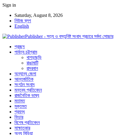
Sign in
Saturday, August 8, 2026
নিউজ ব্লগ
English
Publisher - সত্য ও বস্তুনিষ্ট সংবাদ প্রচারে সর্বদা সোচ্চার
প্রচ্ছদ
পার্বত্য চট্টগ্রাম
খাগড়াছড়ি
রাঙামাটি
বান্দরবান
অন্যান্য জেলা
আন্তর্জাতিক
সংগঠন সংবাদ
মন্তব্য প্রতিবেদন
রাজনৈতিক ভাষ্য
মতামত
মুক্তমত
প্রবন্ধ
ফিচার
বিশেষ প্রতিবেদন
সাক্ষাতকার
অন্য মিডিয়া