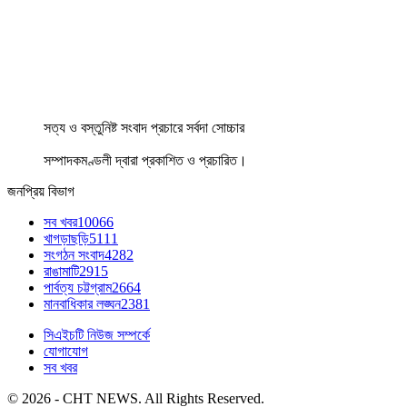
সত্য ও বস্তুনিষ্ট সংবাদ প্রচারে সর্বদা সোচ্চার
সম্পাদকমণ্ডলী দ্বারা প্রকাশিত ও প্রচারিত।
জনপ্রিয় বিভাগ
সব খবর
10066
খাগড়াছড়ি
5111
সংগঠন সংবাদ
4282
রাঙামাটি
2915
পার্বত্য চট্টগ্রাম
2664
মানবাধিকার লঙ্ঘন
2381
সিএইচটি নিউজ সম্পর্কে
যোগাযোগ
সব খবর
© 2026 - CHT NEWS. All Rights Reserved.