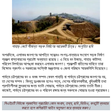
পাহাড় কেটে সীমান্ত সড়ক নির্মাণের আরেকটি চিত্র। সংগৃহিত ছবি
অপরদিকে, এলাাকর জনগণের আপত্তি সত্ত্বেও লংগদু-নান্যাচর সংযোগ সড়ক নির্মাণ
প্রকল্প বাস্তবায়নের প্রচেষ্টা অব্যাহত রয়েছে। এ নিয়ে বন উজাড়, পাহাড় কাটাসহ
পরিবেশ বিপর্যয়ের আশঙ্কা করছেন এলাকার জনগণ। প্রকল্পটি বাতিলের দাবিতে তারা
বিক্ষোভ প্রদর্শন ও সরকারের সংশ্লিষ্ট মন্ত্রণালয় ও জেলা পরিষদে স্মারকলিপি দিয়েছেন।
পার্বত্য চট্টগ্রামের বন ও বনজ সম্পদ কেবল পাহাড়ি বা পার্বত্য চট্টগ্রামের জনগণের নয়,
তা দেশের সম্পদ। কিন্তু দুঃখজনক হলেও সত্য, দেশের পরিবেশবাদীরা, বুদ্ধিজীবী তথা
প্রগতিশীলরা সুন্দরবনের জন্য যতটা সোচ্চার, পার্বত্য চট্টগ্রামের বেলায় ততটা নীরব।
কাজেই, পার্বত্য চট্টগ্রামের বন ও পরিবেশ রক্ষার জন্য সকলকে সোচ্চার হওয়া প্রয়োজন।
সিএইচটি নিউজে প্রকাশিত প্রচারিত কোন সংবাদ, তথ্য, ছবি ,ভিডিও, কনটেন্ট ব্যবহার
করতে হলে কপিরাইট আইন অনুসরণ করে ব্যবহার করুন।