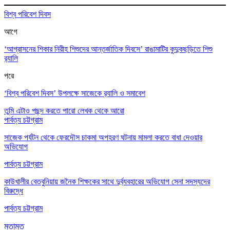
বিশ্ব পরিবেশ দিবস
আগে
‘আগ্রাসনের শিকার নিরীহ শিশুদের আন্তর্জাতিক দিবসে’ রাঙামাটির কুদুকছড়িতে শিশু
র‌্যালি
পরে
‘বিশ্ব পরিবেশ দিবস’ উপলক্ষে সাজেকে র‌্যালি ও সমাবেশ
তুমি এটাও পছন্দ করতে পারো
লেখক থেকে আরো
পার্বত্য চট্টগ্রাম
সাজেক পর্যটন থেকে ফেরদৌস চাকমা অপহরণ ঘটনায় মামলা করতে বাধা দেওয়ার
অভিযোগ
পার্বত্য চট্টগ্রাম
কাউখালীর বেতবুনিয়ায় জনৈক শিক্ষকের সাথে দুর্ব্যবহারের অভিযোগ সেনা সদস্যদের
বিরুদ্ধে
পার্বত্য চট্টগ্রাম
মতামত