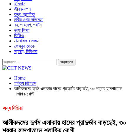
ইতিহাস
জীবন-যাপন
তথ্য প্রযুক্তি
নারীর ওপর সহিংসতা
বন, পরিবেশ, পর্যটন
ভাষা-শিক্ষা
ভিডিও
মানবাধিকার লঙ্ঘন
ফেসবুক থেকে
স্বাস্থ্য, চিকিৎসা
Home
পার্বত্য চট্টগ্রাম
আলীকদমের দুর্গম এলাকায় হামের প্রাদুর্ভাব বাড়ছেই, ৩০ শয্যার হাসপাতালে
শতাধিক রোগী
অন্য মিডিয়া
আলীকদমের দুর্গম এলাকায় হামের প্রাদুর্ভাব বাড়ছেই, ৩০
শয্যার হাসপাতালে শতাধিক রোগী