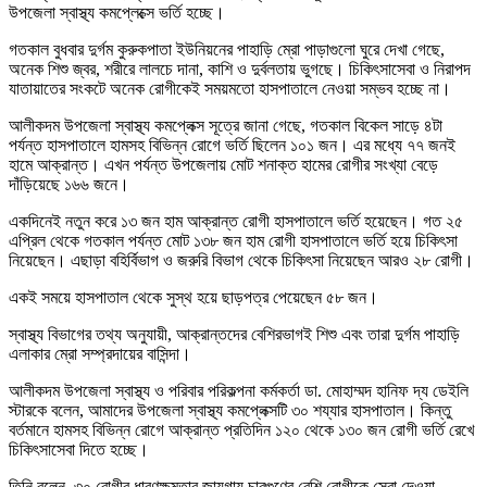
উপজেলা স্বাস্থ্য কমপ্লেক্সে ভর্তি হচ্ছে।
গতকাল বুধবার দুর্গম কুরুকপাতা ইউনিয়নের পাহাড়ি ম্রো পাড়াগুলো ঘুরে দেখা গেছে,
অনেক শিশু জ্বর, শরীরে লালচে দানা, কাশি ও দুর্বলতায় ভুগছে। চিকিৎসাসেবা ও নিরাপদ
যাতায়াতের সংকটে অনেক রোগীকেই সময়মতো হাসপাতালে নেওয়া সম্ভব হচ্ছে না।
আলীকদম উপজেলা স্বাস্থ্য কমপ্লেক্স সূত্রে জানা গেছে, গতকাল বিকেল সাড়ে ৪টা
পর্যন্ত হাসপাতালে হামসহ বিভিন্ন রোগে ভর্তি ছিলেন ১০১ জন। এর মধ্যে ৭৭ জনই
হামে আক্রান্ত। এখন পর্যন্ত উপজেলায় মোট শনাক্ত হামের রোগীর সংখ্যা বেড়ে
দাঁড়িয়েছে ১৬৬ জনে।
একদিনেই নতুন করে ১৩ জন হাম আক্রান্ত রোগী হাসপাতালে ভর্তি হয়েছেন। গত ২৫
এপ্রিল থেকে গতকাল পর্যন্ত মোট ১৩৮ জন হাম রোগী হাসপাতালে ভর্তি হয়ে চিকিৎসা
নিয়েছেন। এছাড়া বহির্বিভাগ ও জরুরি বিভাগ থেকে চিকিৎসা নিয়েছেন আরও ২৮ রোগী।
একই সময়ে হাসপাতাল থেকে সুস্থ হয়ে ছাড়পত্র পেয়েছেন ৫৮ জন।
স্বাস্থ্য বিভাগের তথ্য অনুযায়ী, আক্রান্তদের বেশিরভাগই শিশু এবং তারা দুর্গম পাহাড়ি
এলাকার ম্রো সম্প্রদায়ের বাসিন্দা।
আলীকদম উপজেলা স্বাস্থ্য ও পরিবার পরিকল্পনা কর্মকর্তা ডা. মোহাম্মদ হানিফ দ্য ডেইলি
স্টারকে বলেন, আমাদের উপজেলা স্বাস্থ্য কমপ্লেক্সটি ৩০ শয্যার হাসপাতাল। কিন্তু
বর্তমানে হামসহ বিভিন্ন রোগে আক্রান্ত প্রতিদিন ১২০ থেকে ১৩০ জন রোগী ভর্তি রেখে
চিকিৎসাসেবা দিতে হচ্ছে।
তিনি বলেন, ৩০ রোগীর ধারণক্ষমতার জায়গায় চারগুণের বেশি রোগীকে সেবা দেওয়া