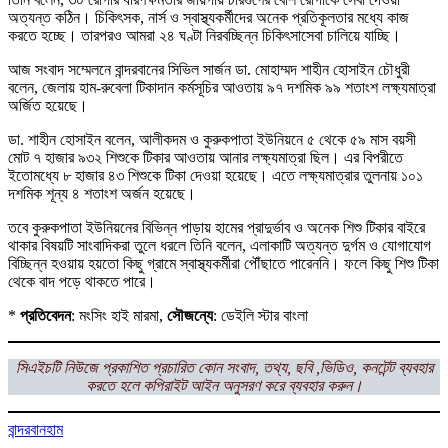
অত্যন্ত কঠিন। চিকিৎসক, নার্স ও স্বাস্থ্যকর্মীদের অনেক প্রতিকূলতার মধ্যে কাজ
করতে হচ্ছে। তারপরও আমরা ২৪ ঘণ্টা নিরবচ্ছিন্ন চিকিৎসাসেবা চালিয়ে যাচ্ছি।
আজ সংবাদ সম্মেলনে বান্দরবানের সিভিল সার্জন ডা. মোহাম্মদ শাহীন হোসাইন চৌধুরী
বলেন, জেলায় হাম-রুবেলা টিকাদান কর্মসূচির আওতায় ৯৭ দশমিক ৯৯ শতাংশ লক্ষ্যমাত্রা
অর্জিত হয়েছে।
ডা. শাহীন হোসাইন বলেন, আলীকদম ও কুরুকপাতা ইউনিয়নে ৫ থেকে ৫৯ মাস বয়সী
মোট ৭ হাজার ৯৩২ শিশুকে টিকার আওতায় আনার লক্ষ্যমাত্রা ছিল। এর বিপরীতে
ইতোমধ্যে ৮ হাজার ৪৩ শিশুকে টিকা দেওয়া হয়েছে। এতে লক্ষ্যমাত্রার তুলনায় ১০১
দশমিক শূন্য ৪ শতাংশ অর্জন হয়েছে।
তবে কুরুকপাতা ইউনিয়নের বিভিন্ন পাড়ায় হামের প্রাদুর্ভাব ও অনেক শিশু টিকার বাইরে
থাকার বিষয়টি সাংবাদিকরা তুলে ধরলে তিনি বলেন, এলাকাটি অত্যন্ত দুর্গম ও যোগাযোগ
বিচ্ছিন্ন হওয়ায় হয়তো কিছু গ্রামে স্বাস্থ্যকর্মীরা পৌঁছাতে পারেননি। ফলে কিছু শিশু টিকা
থেকে বাদ পড়ে থাকতে পারে।
*
প্রতিবেদন
: মংসিং হাই মারমা,
সৌজন্যে
: ডেইলি স্টার বাংলা
সিএইচটি নিউজে প্রকাশিত প্রচারিত কোন সংবাদ, তথ্য, ছবি ,ভিডিও, কনটেন্ট ব্যবহার
করতে হলে কপিরাইট আইন অনুসরণ করে ব্যবহার করুন।
বান্দরবান
হাম