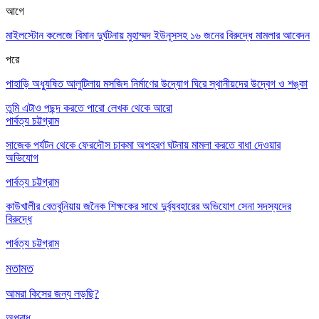
আগে
মাইলস্টোন কলেজে বিমান দুর্ঘটনায় মুহাম্মদ ইউনূসসহ ১৬ জনের বিরুদ্ধে মামলার আবেদন
পরে
পাহাড়ি অধ্যুষিত আলুটিলায় মসজিদ নির্মাণের উদ্যোগ ঘিরে স্থানীয়দের উদ্বেগ ও শঙ্কা
তুমি এটাও পছন্দ করতে পারো
লেখক থেকে আরো
পার্বত্য চট্টগ্রাম
সাজেক পর্যটন থেকে ফেরদৌস চাকমা অপহরণ ঘটনায় মামলা করতে বাধা দেওয়ার
অভিযোগ
পার্বত্য চট্টগ্রাম
কাউখালীর বেতবুনিয়ায় জনৈক শিক্ষকের সাথে দুর্ব্যবহারের অভিযোগ সেনা সদস্যদের
বিরুদ্ধে
পার্বত্য চট্টগ্রাম
মতামত
আমরা কিসের জন্য লড়ছি?
অপরাধ