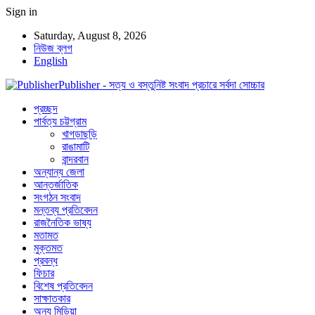
Sign in
Saturday, August 8, 2026
নিউজ ব্লগ
English
Publisher - সত্য ও বস্তুনিষ্ট সংবাদ প্রচারে সর্বদা সোচ্চার
প্রচ্ছদ
পার্বত্য চট্টগ্রাম
খাগড়াছড়ি
রাঙামাটি
বান্দরবান
অন্যান্য জেলা
আন্তর্জাতিক
সংগঠন সংবাদ
মন্তব্য প্রতিবেদন
রাজনৈতিক ভাষ্য
মতামত
মুক্তমত
প্রবন্ধ
ফিচার
বিশেষ প্রতিবেদন
সাক্ষাতকার
অন্য মিডিয়া