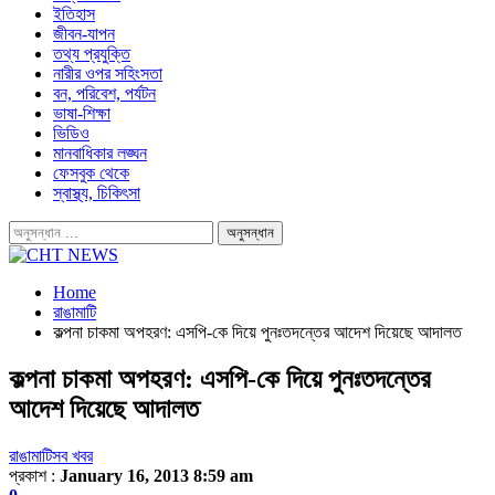
ইতিহাস
জীবন-যাপন
তথ্য প্রযুক্তি
নারীর ওপর সহিংসতা
বন, পরিবেশ, পর্যটন
ভাষা-শিক্ষা
ভিডিও
মানবাধিকার লঙ্ঘন
ফেসবুক থেকে
স্বাস্থ্য, চিকিৎসা
Home
রাঙামাটি
কল্পনা চাকমা অপহরণ: এসপি-কে দিয়ে পুনঃতদন্তের আদেশ দিয়েছে আদালত
কল্পনা চাকমা অপহরণ: এসপি-কে দিয়ে পুনঃতদন্তের
আদেশ দিয়েছে আদালত
রাঙামাটি
সব খবর
প্রকাশ :
January 16, 2013 8:59 am