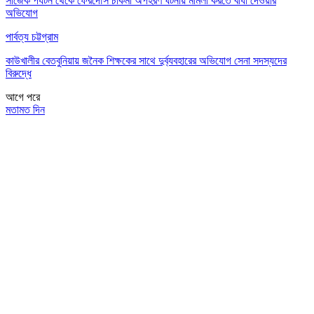
সাজেক পর্যটন থেকে ফেরদৌস চাকমা অপহরণ ঘটনায় মামলা করতে বাধা দেওয়ার
অভিযোগ
পার্বত্য চট্টগ্রাম
কাউখালীর বেতবুনিয়ায় জনৈক শিক্ষকের সাথে দুর্ব্যবহারের অভিযোগ সেনা সদস্যদের
বিরুদ্ধে
আগে
পরে
মতামত দিন