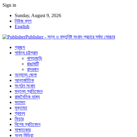
Sign in
Sunday, August 9, 2026
নিউজ ব্লগ
English
Publisher - সত্য ও বস্তুনিষ্ট সংবাদ প্রচারে সর্বদা সোচ্চার
প্রচ্ছদ
পার্বত্য চট্টগ্রাম
খাগড়াছড়ি
রাঙামাটি
বান্দরবান
অন্যান্য জেলা
আন্তর্জাতিক
সংগঠন সংবাদ
মন্তব্য প্রতিবেদন
রাজনৈতিক ভাষ্য
মতামত
মুক্তমত
প্রবন্ধ
ফিচার
বিশেষ প্রতিবেদন
সাক্ষাতকার
অন্য মিডিয়া