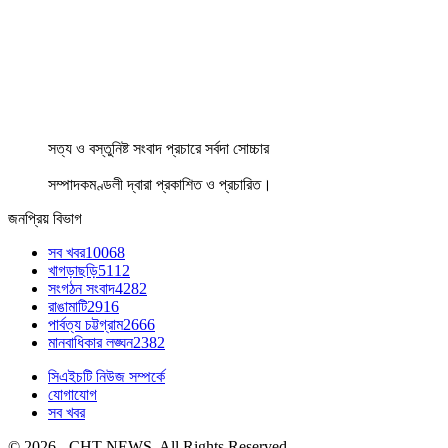
সত্য ও বস্তুনিষ্ট সংবাদ প্রচারে সর্বদা সোচ্চার
সম্পাদকমণ্ডলী দ্বারা প্রকাশিত ও প্রচারিত।
জনপ্রিয় বিভাগ
সব খবর
10068
খাগড়াছড়ি
5112
সংগঠন সংবাদ
4282
রাঙামাটি
2916
পার্বত্য চট্টগ্রাম
2666
মানবাধিকার লঙ্ঘন
2382
সিএইচটি নিউজ সম্পর্কে
যোগাযোগ
সব খবর
© 2026 - CHT NEWS. All Rights Reserved.