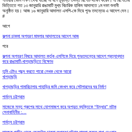
পাওয়ার কোন লক্ষণ দেখা যাচ্ছে না বলে চূড়ান্ত তদন্ত রিপোর্ট দাখিল করেন। এ রিপোর্টের
ভিত্তিতে গত ১৩ জানুয়ারি রাঙামাটি মুখ্য বিচারিক হাকিম আদালতে ১ম দফা শুনানী
অনুষ্ঠিত হয়। আজ ১৬ জানুয়ারি
আদালত এসপি-কে
দিয়ে পুনঃ তদন্তের এ আদেশ দেন।
#
আগে
কল্পনা চাকমা অপহরণ মামলার আদালতের আদেশ আজ
পরে
কল্পনা অপহরণ বিষয়ে আদালত কর্তৃক এসপিকে দিয়ে পুনঃতদন্তের আদেশ প্রত্যাখ্যান
করে রাঙামাটি-খাগড়াছড়িতে বিক্ষোভ
তুমি এটাও পছন্দ করতে পারো
লেখক থেকে আরো
খাগড়াছড়ি
খাগড়াছড়ির গামারিঢালায় পাহাড়ির জমি বেদখল করে সেটলারদের ঘর নির্মাণ
পার্বত্য চট্টগ্রাম
সাজেকে সন্তু গ্রুপের সাথে যোগসাজশ করে অপহৃত ব্যক্তিকে “উদ্ধার” নাটক
সেনাবাহিনীর :…
পার্বত্য চট্টগ্রাম