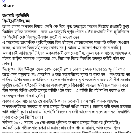
0
Share
রাঙামাটি প্রতিনিধি
সিএইচটিনিউজ.কম
কল্পনা চাকমা অপহরণ বিষয়ে এসপি-কে দিয়ে পুনঃ তদন্তের আদেশ দিয়েছে রাঙামাটি মুখ্য
বিচারিক হাকিম আদালত। আজ ১৬ জানুয়ারি দুপুর পৌনে ১ টায় রাঙামাটি চীফ জুডিশিয়াল
ম্যাজিষ্ট্রেট মোঃ সিরাজুদ্দৌল্লাহ কুতুবী এ আদেশ দেন।
এ আদেশের তা
ৎ
ক্ষণিক প্রতিক্রিয়ায় হিল উইমেন্স ফেডারেশনের সভাপতি কণিকা দেওয়ান
বলেন, এ আদেশ কিছুতেই গ্রহণযোগ্য নয়। আমরা এ আদেশ প্রত্যাখ্যান করছি।
আমরা চাই অবিলম্বে চিহ্নিত অপহরণকারী লেঃ ফেরদৌস, নুরুল হক ও সালেহ আহম্মদসহ
ঘটনায় জড়িত সকলকে গ্রেফতার এবং নিরপেক্ষ বিচার বিভাগীয় তদন্ত কমিটি গঠন করা
হোক।
উল্লেখ্য, হিল উইমেন্স ফেডারেশন নেত্রী কল্পনা চাকমা ১৯৯৬ সালের ১১ জুন দিবাগত
রাতে সেনা কমান্ডার লেঃ ফেরদৌস ও তার সহযোগীদের দ্বারা অপহৃত হন। অপহরণের পর
পার্বত্য চট্টগ্রামসহ দেশে-বিদেশে ব্যাপক প্রতিবাদের মুখে তৎকালীন আওয়ামী লীগ সরকার
সুপ্রীম কোর্টের হাইকোর্ট বিভাগের অবসরপ্রাপ্ত বিচারপতি আবদুল জলিলকে প্রধান করে
তিন সদস্য বিশিষ্ট একটি তদন্ত কমিটি গঠন করে। এ কমিটি রিপোর্ট দাখিল করলেও তা
জনসম্মুখে প্রকাশ করা হয়নি।
এরপর ২০১০ সালের ২১ মে বাঘাইছড়ি থানার ততকালীন এস আই ফারুক আহম্মদ
অপহরণকারীদের সনাক্ত না করে তদন্ত রিপোর্ট দাখিল করেন। মামলার বাদী কল্পনা চাকমার
ভাই কালিন্দী কুমার চাকমা এ রিপোর্টের বিরুদ্ধে নারাজী আবেদন জানালে আদালত সিআইডি
দ্বারা তদন্তের নির্দেশ দেন।
সর্বশেষ ২০১২ সালের ২৬ সেপ্টেম্বর পুলিশের অপরাধ তদন্ত বিভাগের (সিআইডি)
কর্মকর্তা মোঃ শহীদুল্লাহ কল্পনা চাকমার কোন খোঁজ পাওয়া যায়নি, ভবিষ্যতেও খুঁজে