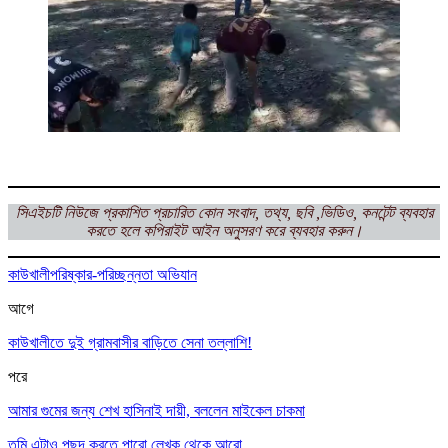
সিএইচটি
নিউজে প্রকাশিত প্রচারিত কোন সংবাদ, তথ্য, ছবি ,ভিডিও, কনটেন্ট ব্যবহার
করতে হলে
কপিরাইট আইন অনুসরণ করে ব্যবহার করুন।
কাউখালী
পরিষ্কার-পরিচ্ছন্নতা অভিযান
আগে
কাউখালীতে দুই গ্রামবাসীর বাড়িতে সেনা তল্লাশি!
পরে
আমার গুমের জন্য শেখ হাসিনাই দায়ী, বললেন মাইকেল চাকমা
তুমি এটাও পছন্দ করতে পারো
লেখক থেকে আরো