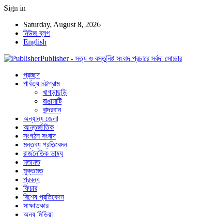
Sign in
Saturday, August 8, 2026
নিউজ ব্লগ
English
Publisher - সত্য ও বস্তুনিষ্ট সংবাদ প্রচারে সর্বদা সোচ্চার
প্রচ্ছদ
পার্বত্য চট্টগ্রাম
খাগড়াছড়ি
রাঙামাটি
বান্দরবান
অন্যান্য জেলা
আন্তর্জাতিক
সংগঠন সংবাদ
মন্তব্য প্রতিবেদন
রাজনৈতিক ভাষ্য
মতামত
মুক্তমত
প্রবন্ধ
ফিচার
বিশেষ প্রতিবেদন
সাক্ষাতকার
অন্য মিডিয়া