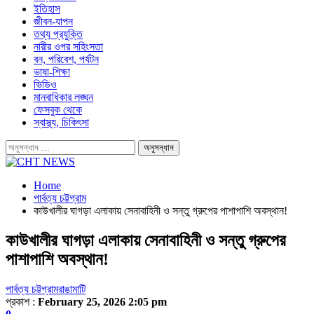
ইতিহাস
জীবন-যাপন
তথ্য প্রযুক্তি
নারীর ওপর সহিংসতা
বন, পরিবেশ, পর্যটন
ভাষা-শিক্ষা
ভিডিও
মানবাধিকার লঙ্ঘন
ফেসবুক থেকে
স্বাস্থ্য, চিকিৎসা
Home
পার্বত্য চট্টগ্রাম
কাউখালীর ঘাগড়া এলাকায় সেনাবাহিনী ও সন্তু গ্রুপের পাশাপাশি অবস্থান!
কাউখালীর ঘাগড়া এলাকায় সেনাবাহিনী ও সন্তু গ্রুপের
পাশাপাশি অবস্থান!
পার্বত্য চট্টগ্রাম
রাঙামাটি
প্রকাশ :
February 25, 2026 2:05 pm