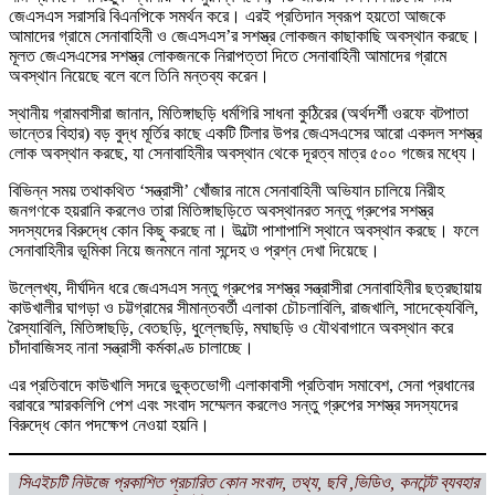
জেএসএস সরাসরি বিএনপিকে সমর্থন করে। এরই প্রতিদান স্বরূপ হয়তো আজকে
আমাদের গ্রামে সেনাবাহিনী ও জেএসএস’র সশস্ত্র লোকজন কাছাকাছি অবস্থান করছে।
মূলত জেএসএসের সশস্ত্র লোকজনকে নিরাপত্তা দিতে সেনাবাহিনী আমাদের গ্রামে
অবস্থান নিয়েছে বলে বলে তিনি মন্তব্য করেন।
স্থানীয় গ্রামবাসীরা জানান, মিতিঙ্গাছড়ি ধর্মগিরি সাধনা কুঠিরের (অর্থদর্শী ওরফে বটপাতা
ভান্তের বিহার) বড় বুদ্ধ মূর্তির কাছে একটি টিলার উপর জেএসএসের আরো একদল সশস্ত্র
লোক অবস্থান করছে, যা সেনাবাহিনীর অবস্থান থেকে দূরত্ব মাত্র ৫০০ গজের মধ্যে।
বিভিন্ন সময় তথাকথিত ‘সন্ত্রাসী’ খোঁজার নামে সেনাবাহিনী অভিযান চালিয়ে নিরীহ
জনগণকে হয়রানি করলেও তারা মিতিঙ্গাছড়িতে অবস্থানরত সন্তু গ্রুপের সশস্ত্র
সদস্যদের বিরুদ্ধে কোন কিছু করছে না। উল্টো পাশাপাশি স্থানে অবস্থান করছে। ফলে
সেনাবাহিনীর ভূমিকা নিয়ে জনমনে নানা সন্দেহ ও প্রশ্ন দেখা দিয়েছে।
উল্লেখ্য, দীর্ঘদিন ধরে জেএসএস সন্তু গ্রুপের সশস্ত্র সন্ত্রাসীরা সেনাবাহিনীর ছত্রছায়ায়
কাউখালীর ঘাগড়া ও চট্টগ্রামের সীমান্তবর্তী এলাকা চৌচলাবিলি, রাজখালি, সাদেক্যেবিলি,
রৈস্যাবিলি, মিতিঙ্গাছড়ি, বেতছড়ি, ধুল্লেছড়ি, মঘাছড়ি ও যৌথবাগানে অবস্থান করে
চাঁদাবাজিসহ নানা সন্ত্রাসী কর্মকাণ্ড চালাচ্ছে।
এর প্রতিবাদে কাউখালি সদরে ভুক্তভোগী এলাকাবাসী প্রতিবাদ সমাবেশ, সেনা প্রধানের
বরাবরে স্মারকলিপি পেশ এবং সংবাদ সম্মেলন করলেও সন্তু গ্রুপের সশস্ত্র সদস্যদের
বিরুদ্ধে কোন পদক্ষেপ নেওয়া হয়নি।
সিএইচটি
নিউজে প্রকাশিত প্রচারিত কোন সংবাদ, তথ্য, ছবি ,ভিডিও, কনটেন্ট ব্যবহার