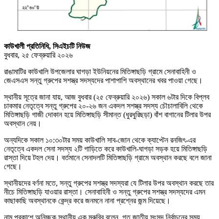
কাউখালী প্রতিনিধি, সিএইচটি নিউজ
বুধবার, ২৫ ফেব্রুয়ারি ২০২৬
রাঙামাটির কাউখালি উপজেলার ঘাগড়া ইউনিয়নের মিতিঙ্গাছড়ি গ্রামে সেনাবাহিনী ও
জেএসএস সন্তু গ্রুপের সশস্ত্র সদস্যদের পাশাপাশি অবস্থানের খবর পাওয়া গেছে।
স্থানীয় সূত্রে জানা যায়, আজ বুধবার (২৫ ফেব্রুয়ারি ২০২৬) সকাল ৬টার দিকে বিপ্লব
চাকমার নেতৃত্বে সন্তু গ্রুপের ২০-২৬ জন একদল সশস্ত্র সদস্য চৌচালাবিলি থেকে
মিতিঙ্গাছড়ি গাজী দোকান হয়ে মিতিঙ্গাছড়ি সীমান্ত (ধুরধুরিছড়া) বাঁশ বাগানের টিলার উপর
অবস্থান নেয়।
অন্যদিকে সকাল ১০:৩০টার সময় কাউখালি সাব-জোন থেকে ক্যাপ্টেন রনজিৎ-এর
নেতৃত্বে একদল সেনা সদস্য ২টি গাড়িতে করে কাউখালি-ঘাগড়া সড়ক হয়ে মিতিঙ্গাছড়ি
রাস্তা দিয়ে টহল দেয়। বর্তমানে সেনাদলটি মিতিঙ্গাছড়ি গ্রামে অবস্থান করছে বলে জানা
গেছে।
স্থানীয়দের বর্ণনা মতে, সন্তু গ্রুপের সশস্ত্র সদস্যরা যে টিলার উপর অবস্থান করছে তার
নীচে মিতিঙ্গাছড়ি যাওয়ার রাস্তা। সেনাবাহিনী ও সন্তু গ্রুপের সশস্ত্র সদস্যদের এমন
কাছাকাছি অবস্থানকে কেন্দ্র করে জনমনে নানা প্রশ্নের জন্ম দিয়েছে।
নাম প্রকাশে অনিচ্ছুক স্থানীয় এক মুরুব্বি বলেন, গত জাতীয় সংসদ নির্বাচনের সময়