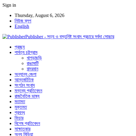
Sign in
Thursday, August 6, 2026
নিউজ ব্লগ
English
Publisher - সত্য ও বস্তুনিষ্ট সংবাদ প্রচারে সর্বদা সোচ্চার
প্রচ্ছদ
পার্বত্য চট্টগ্রাম
খাগড়াছড়ি
রাঙামাটি
বান্দরবান
অন্যান্য জেলা
আন্তর্জাতিক
সংগঠন সংবাদ
মন্তব্য প্রতিবেদন
রাজনৈতিক ভাষ্য
মতামত
মুক্তমত
প্রবন্ধ
ফিচার
বিশেষ প্রতিবেদন
সাক্ষাতকার
অন্য মিডিয়া