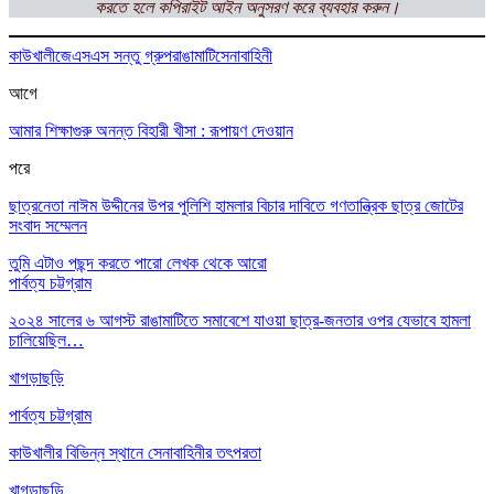
করতে হলে
কপিরাইট আইন অনুসরণ করে ব্যবহার করুন।
কাউখালী
জেএসএস সন্তু গ্রুপ
রাঙামাটি
সেনাবাহিনী
আগে
আমার শিক্ষাগুরু অনন্ত বিহারী খীসা : রূপায়ণ দেওয়ান
পরে
ছাত্রনেতা নাঈম উদ্দীনের উপর পুলিশি হামলার বিচার দাবিতে গণতান্ত্রিক ছাত্র জোটের
সংবাদ সম্মেলন
তুমি এটাও পছন্দ করতে পারো
লেখক থেকে আরো
পার্বত্য চট্টগ্রাম
২০২৪ সালের ৬ আগস্ট রাঙামাটিতে সমাবেশে যাওয়া ছাত্র-জনতার ওপর যেভাবে হামলা
চালিয়েছিল…
খাগড়াছড়ি
পার্বত্য চট্টগ্রাম
কাউখালীর বিভিন্ন স্থানে সেনাবাহিনীর তৎপরতা
খাগড়াছড়ি