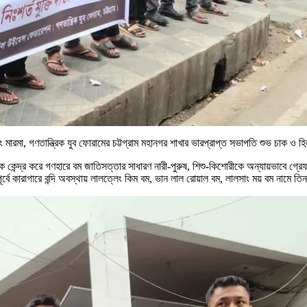
িং মারমা, গণতান্ত্রিক যুব ফোরামের চট্টগ্রাম মহানগর শাখার ভারপ্রাপ্ত সভাপতি শুভ চাক ও
ে কেন্দ্র করে গণহারে বম জাতিসত্তার সাধারণ নারী-পুরুষ, শিশু-কিশোরীকে অন্যায়ভাবে গ
র্বে কারাগারে বন্দি অবস্থায় লালত্লেং কিম বম, ভান লাল রোয়াল বম, লালসাং ময় বম নামে 