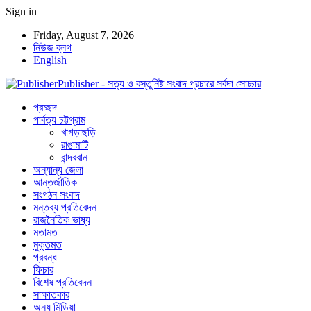
Sign in
Friday, August 7, 2026
নিউজ ব্লগ
English
Publisher - সত্য ও বস্তুনিষ্ট সংবাদ প্রচারে সর্বদা সোচ্চার
প্রচ্ছদ
পার্বত্য চট্টগ্রাম
খাগড়াছড়ি
রাঙামাটি
বান্দরবান
অন্যান্য জেলা
আন্তর্জাতিক
সংগঠন সংবাদ
মন্তব্য প্রতিবেদন
রাজনৈতিক ভাষ্য
মতামত
মুক্তমত
প্রবন্ধ
ফিচার
বিশেষ প্রতিবেদন
সাক্ষাতকার
অন্য মিডিয়া