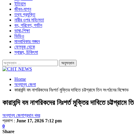
ইতিহাস
জীবন-যাপন
তথ্য প্রযুক্তি
নারীর ওপর সহিংসতা
বন, পরিবেশ, পর্যটন
ভাষা-শিক্ষা
ভিডিও
মানবাধিকার লঙ্ঘন
ফেসবুক থেকে
স্বাস্থ্য, চিকিৎসা
Home
অন্যান্য জেলা
কারাবন্দি বম নাগরিকদের নিঃশর্ত মুক্তির দাবিতে চট্টগ্রামে তিন সংগঠনের বিক্ষোভ
কারাবন্দি বম নাগরিকদের নিঃশর্ত মুক্তির দাবিতে চট্টগ্রামে
অন্যান্য জেলা
প্রধান খবর
প্রকাশ :
June 17, 2026 7:12 pm
0
Share