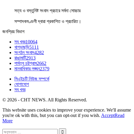
সত্য ও বস্তুনিষ্ট সংবাদ প্রচারে সর্বদা সোচ্চার
সম্পাদকমণ্ডলী দ্বারা প্রকাশিত ও প্রচারিত।
জনপ্রিয় বিভাগ
সব খবর
10064
খাগড়াছড়ি
5111
সংগঠন সংবাদ
4282
রাঙামাটি
2913
পার্বত্য চট্টগ্রাম
2662
মানবাধিকার লঙ্ঘন
2379
সিএইচটি নিউজ সম্পর্কে
যোগাযোগ
সব খবর
© 2026 - CHT NEWS. All Rights Reserved.
This website uses cookies to improve your experience. We'll assume
you're ok with this, but you can opt-out if you wish.
Accept
Read
More