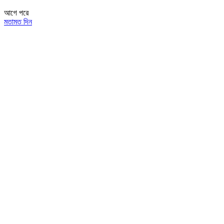
আগে
পরে
মতামত দিন