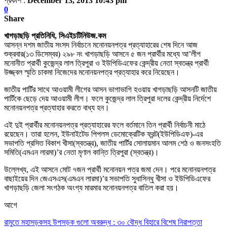
প্রকাশ :
December 13, 2013 10:43 pm
0
Share
খাগড়াছড়ি প্রতিনিধি, সিএইচটিনিউজ.কম
আসন্ন দশম জাতীয় সংসদ নির্বাচনে মনোনয়নপত্র প্রত্যাহারের শেষ দিনে আজ
শুক্রবার(১৩ ডিসেম্বর) ২৯৮ নং খাগড়াছড়ি আসনে ৫ জন প্রার্থীর মধ্যে আ’লীগ
মনোনীত প্রার্থী কুজেন্দ্র লাল ত্রিপুরা ও ইউপিডিএফের কেন্দ্রীয় নেতা স্বতন্ত্র প্রার্থী
উজ্জ্বল স্মৃতি চাকমা নিজেদের মনোনয়নপত্র প্রত্যাহার করে নিয়েছেন।
জাতীয় পার্টির সাথে আওয়ামী লীগের আসন ভাগাভাগি হওয়ায় খাগড়াছড়ি আসনটি জাতীয়
পার্টিকে ছেড়ে দেয় আওয়ামী লীগ। ফলে কুজেন্দ্র লাল ত্রিপুরা দলের কেন্দ্রীয় নির্দেশে
মনোনয়নপত্র প্রত্যাহার করতে বাধ্য হন।
এই দুই প্রার্থীর মনোনয়নপত্র প্রত্যাহারের ফলে বর্তমানে তিন প্রার্থী নির্বাচনী মাঠে
রয়েছেন। তারা হলেন, ইউনাইটেড পিপলস ডেমোক্রেটিক ফ্রন্ট(ইউপিডিএফ)-এর
সভাপতি প্রসিত বিকাশ খীসা(স্বতন্ত্র), জাতীয় পার্টির সোলায়মান আলম শেঠ ও জনসংহতি
সমিতি(এমএন লারমা)’র নেতা মৃণাল কান্তি ত্রিপুরা (স্বতন্ত্র)।
উল্লেখ্য, এই আসনে মোট ৭জন প্রার্থী মনোনয়ন পত্র জমা দেন। পরে মনোনয়নপত্র
বাছাইয়ের দিন জেএসএস(এমএন লারমা)’র সভাপতি সুধাসিন্ধু খীসা ও ইউপিডিএফের
খাগড়াছড়ি জেলা সংগঠক অংগ্য মারমার মনোনয়নপত্র বাতিল করা হয়।
আগে
রামুতে মহাসড়কসহ উপসড়ক গুলো অবরুদ্ধ : ৩০ বৌদ্ধ বিহারে বিশেষ নিরাপত্তা