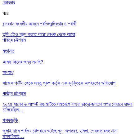
জোরদার
পরে
বান্দরবান সংসদীয় আসনে প্রতিদ্বন্দ্বিতায় ৪ প্রার্থী
তুমি এটাও পছন্দ করতে পারো
লেখক থেকে আরো
পার্বত্য চট্টগ্রাম
মতামত
আমরা কিসের জন্য লড়ছি?
অপরাধ
সাজেক পর্যটন থেকে সন্তু গ্রুপ কর্তৃক এক ব্যক্তিকে অপহরণের অভিযোগ
পার্বত্য চট্টগ্রাম
২০২৪ সালের ৬ আগস্ট রাঙামাটিতে সমাবেশে যাওয়া ছাত্র-জনতার ওপর যেভাবে হামলা
চালিয়েছিল…
খাগড়াছড়ি
জুলাই মাসে পার্বত্য চট্টগ্রামে ঘটেছে খুন, অপহরণ, হামলা, গ্রেফতারসহ নানা
মানবাধিকার…