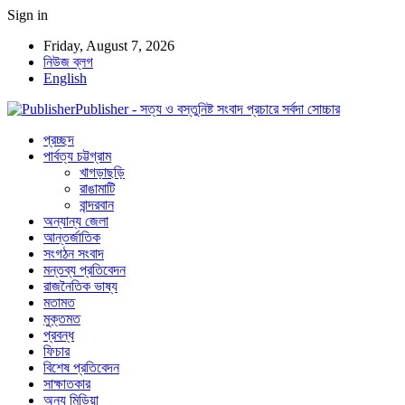
Sign in
Friday, August 7, 2026
নিউজ ব্লগ
English
Publisher - সত্য ও বস্তুনিষ্ট সংবাদ প্রচারে সর্বদা সোচ্চার
প্রচ্ছদ
পার্বত্য চট্টগ্রাম
খাগড়াছড়ি
রাঙামাটি
বান্দরবান
অন্যান্য জেলা
আন্তর্জাতিক
সংগঠন সংবাদ
মন্তব্য প্রতিবেদন
রাজনৈতিক ভাষ্য
মতামত
মুক্তমত
প্রবন্ধ
ফিচার
বিশেষ প্রতিবেদন
সাক্ষাতকার
অন্য মিডিয়া