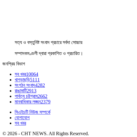
সত্য ও বস্তুনিষ্ট সংবাদ প্রচারে সর্বদা সোচ্চার
সম্পাদকমণ্ডলী দ্বারা প্রকাশিত ও প্রচারিত।
জনপ্রিয় বিভাগ
সব খবর
10064
খাগড়াছড়ি
5111
সংগঠন সংবাদ
4282
রাঙামাটি
2913
পার্বত্য চট্টগ্রাম
2662
মানবাধিকার লঙ্ঘন
2379
সিএইচটি নিউজ সম্পর্কে
যোগাযোগ
সব খবর
© 2026 - CHT NEWS. All Rights Reserved.