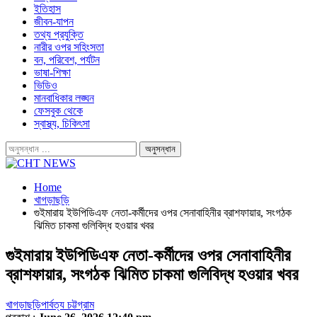
ইতিহাস
জীবন-যাপন
তথ্য প্রযুক্তি
নারীর ওপর সহিংসতা
বন, পরিবেশ, পর্যটন
ভাষা-শিক্ষা
ভিডিও
মানবাধিকার লঙ্ঘন
ফেসবুক থেকে
স্বাস্থ্য, চিকিৎসা
Home
খাগড়াছড়ি
গুইমারায় ইউপিডিএফ নেতা-কর্মীদের ওপর সেনাবাহিনীর ব্রাশফায়ার, সংগঠক
ঝিমিত চাকমা গুলিবিদ্ধ হওয়ার খবর
গুইমারায় ইউপিডিএফ নেতা-কর্মীদের ওপর সেনাবাহিনীর
ব্রাশফায়ার, সংগঠক ঝিমিত চাকমা গুলিবিদ্ধ হওয়ার খবর
খাগড়াছড়ি
পার্বত্য চট্টগ্রাম