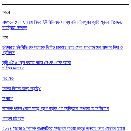
আগে
রামগড়ে সেনা হামলায় নিহত ইউপিডিএফ সদস্য ববিন ত্রিপুরার প্রতি শ্রদ্ধা নিবেদন,
দাহক্রিয়া সম্পন্ন
পরে
গুইমারায় ইউপিডিএফ সংগঠক ঝিমিত চাকমার ওপর সেনা-ঠ্যাঙাড়েদের হামলার নিন্দা ও
প্রতিবাদ
তুমি এটাও পছন্দ করতে পারো
লেখক থেকে আরো
পার্বত্য চট্টগ্রাম
মতামত
আমরা কিসের জন্য লড়ছি?
অপরাধ
সাজেক পর্যটন থেকে সন্তু গ্রুপ কর্তৃক এক ব্যক্তিকে অপহরণের অভিযোগ
পার্বত্য চট্টগ্রাম
২০২৪ সালের ৬ আগস্ট রাঙামাটিতে সমাবেশে যাওয়া ছাত্র-জনতার ওপর যেভাবে হামলা