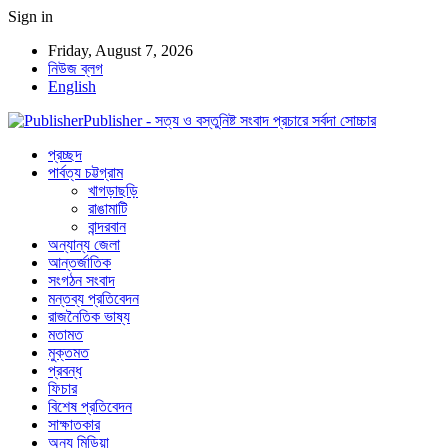
Sign in
Friday, August 7, 2026
নিউজ ব্লগ
English
Publisher - সত্য ও বস্তুনিষ্ট সংবাদ প্রচারে সর্বদা সোচ্চার
প্রচ্ছদ
পার্বত্য চট্টগ্রাম
খাগড়াছড়ি
রাঙামাটি
বান্দরবান
অন্যান্য জেলা
আন্তর্জাতিক
সংগঠন সংবাদ
মন্তব্য প্রতিবেদন
রাজনৈতিক ভাষ্য
মতামত
মুক্তমত
প্রবন্ধ
ফিচার
বিশেষ প্রতিবেদন
সাক্ষাতকার
অন্য মিডিয়া