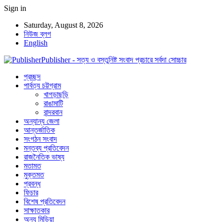
Sign in
Saturday, August 8, 2026
নিউজ ব্লগ
English
Publisher - সত্য ও বস্তুনিষ্ট সংবাদ প্রচারে সর্বদা সোচ্চার
প্রচ্ছদ
পার্বত্য চট্টগ্রাম
খাগড়াছড়ি
রাঙামাটি
বান্দরবান
অন্যান্য জেলা
আন্তর্জাতিক
সংগঠন সংবাদ
মন্তব্য প্রতিবেদন
রাজনৈতিক ভাষ্য
মতামত
মুক্তমত
প্রবন্ধ
ফিচার
বিশেষ প্রতিবেদন
সাক্ষাতকার
অন্য মিডিয়া