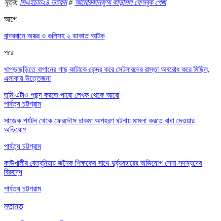
সূত্র:
সিএইচটি২৪ ডটকম
#
আমেরিকানজুম্ম কাউন্সিল ফেসবুক পেজ
আগে
বান্দরবানে অস্ত্র ও গুলিসহ ২ ডাকাত আটক
পরে
খাগড়াছড়িতে বাগানের গাছ কাটাকে কেন্দ্র করে সেটলারদের রাস্তা অবরোধ করে মিছিল,
এলাকায় উত্তেজনা
তুমি এটাও পছন্দ করতে পারো
লেখক থেকে আরো
পার্বত্য চট্টগ্রাম
সাজেক পর্যটন থেকে ফেরদৌস চাকমা অপহরণ ঘটনায় মামলা করতে বাধা দেওয়ার
অভিযোগ
পার্বত্য চট্টগ্রাম
কাউখালীর বেতবুনিয়ায় জনৈক শিক্ষকের সাথে দুর্ব্যবহারের অভিযোগ সেনা সদস্যদের
বিরুদ্ধে
পার্বত্য চট্টগ্রাম
মতামত