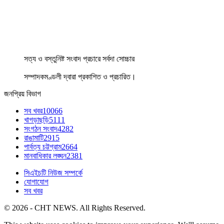
সত্য ও বস্তুনিষ্ট সংবাদ প্রচারে সর্বদা সোচ্চার
সম্পাদকমণ্ডলী দ্বারা প্রকাশিত ও প্রচারিত।
জনপ্রিয় বিভাগ
সব খবর
10066
খাগড়াছড়ি
5111
সংগঠন সংবাদ
4282
রাঙামাটি
2915
পার্বত্য চট্টগ্রাম
2664
মানবাধিকার লঙ্ঘন
2381
সিএইচটি নিউজ সম্পর্কে
যোগাযোগ
সব খবর
© 2026 - CHT NEWS. All Rights Reserved.