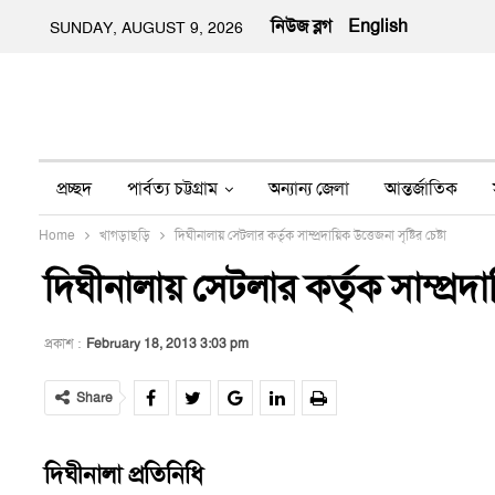
নিউজ ব্লগ
English
SUNDAY, AUGUST 9, 2026
প্রচ্ছদ
পার্বত্য চট্টগ্রাম
অন্যান্য জেলা
আন্তর্জাতিক
Home
খাগড়াছড়ি
দিঘীনালায় সেটলার কর্তৃক সাম্প্রদায়িক উত্তেজনা সৃষ্টির চেষ্টা
অন্য মিডিয়া
ইতিহাস
জীবন-যাপন
তথ্য প্রযুক্তি
নার
দিঘীনালায় সেটলার কর্তৃক সাম্প্রদায়ি
প্রকাশ :
February 18, 2013 3:03 pm
Share
দিঘীনালা প্রতিনিধি