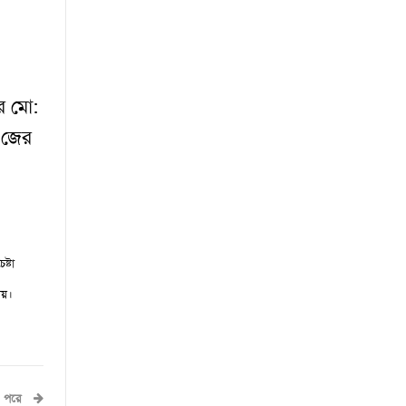
রে
মো:
 জের
ষ্টা
ায়।
পরে