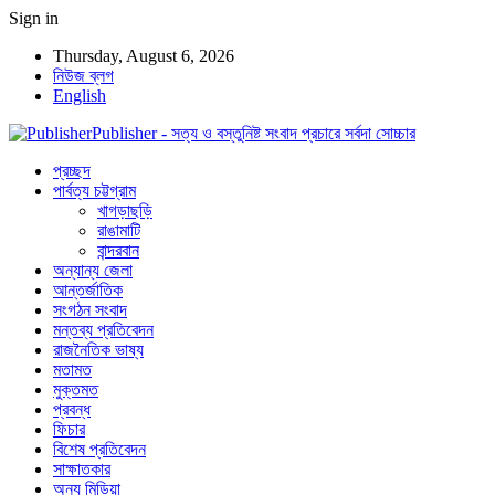
Sign in
Thursday, August 6, 2026
নিউজ ব্লগ
English
Publisher - সত্য ও বস্তুনিষ্ট সংবাদ প্রচারে সর্বদা সোচ্চার
প্রচ্ছদ
পার্বত্য চট্টগ্রাম
খাগড়াছড়ি
রাঙামাটি
বান্দরবান
অন্যান্য জেলা
আন্তর্জাতিক
সংগঠন সংবাদ
মন্তব্য প্রতিবেদন
রাজনৈতিক ভাষ্য
মতামত
মুক্তমত
প্রবন্ধ
ফিচার
বিশেষ প্রতিবেদন
সাক্ষাতকার
অন্য মিডিয়া