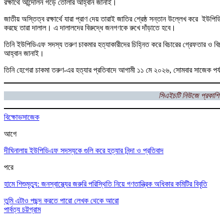
রক্ষার্থে আন্দোলন গড়ে তোলার আহ্বান জানাই।
জাতীয় অস্তিত্ব রক্ষার্থে যারা প্রাণ দেয় তারাই জাতির শ্রেষ্ঠ সন্তান উল্লেখ করে ই
করছে তারা দালাল। এ দালালদের বিরুদ্ধে জনগণকে রুখে দাঁড়াতে হবে।
তিনি ইউপিডিএফ সদস্য তরুণ চাকমার হত্যাকারীদের চিহ্নিত করে বিচারের গ্রেফতার ও বিচার
আহ্বান জানাই।
তিনি হেগেরা চাকমা তরুণ-এর হত্যার প্রতিবাদে আগামী ১১ মে ২০২৬, সোমবার সাজেক প
সিএইচটি নিউজে প্রকাশি
বিক্ষোভ
সাজেক
আগে
দীঘিনালায় ইউপিডিএফ সদস্যকে গুলি করে হত্যার নিন্দা ও প্রতিবাদ
পরে
হামে শিশুমৃত্যু: জনস্বাস্থ্যের জরুরি পরিস্থিতি নিয়ে গণতান্ত্রিক অধিকার কমিটির বিবৃতি
তুমি এটাও পছন্দ করতে পারো
লেখক থেকে আরো
পার্বত্য চট্টগ্রাম