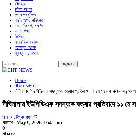
ইতিহাস
জীবন-যাপন
তথ্য প্রযুক্তি
নারীর ওপর সহিংসতা
বন, পরিবেশ, পর্যটন
ভাষা-শিক্ষা
ভিডিও
মানবাধিকার লঙ্ঘন
ফেসবুক থেকে
স্বাস্থ্য, চিকিৎসা
Home
পার্বত্য চট্টগ্রাম
দীঘিনালায় ইউপিডিএফ সদস্যকে হত্যার প্রতিবাদে ১১ মে সাজেক পর্যটন সড়কে
দীঘিনালায় ইউপিডিএফ সদস্যকে হত্যার প্রতিবাদে ১১ মে
পার্বত্য চট্টগ্রাম
রাঙামাটি
প্রকাশ :
May 9, 2026 12:41 pm
0
Share