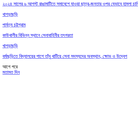
২০২৪ সালের ৬ আগস্ট রাঙামাটিতে সমাবেশে যাওয়া ছাত্র-জনতার ওপর যেভাবে হামলা চা
খাগড়াছড়ি
পার্বত্য চট্টগ্রাম
কাউখালীর বিভিন্ন স্থানে সেনাবাহিনীর তৎপরতা
খাগড়াছড়ি
বর্মাছড়িতে বিদ্যালয়ের পাশে তাঁবু খাটিয়ে সেনা সদস্যদের অবস্থান, ক্ষোভ ও উদ্বেগ
আগে
পরে
মতামত দিন