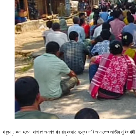
বাবুধন চাকমা বলেন, সাধারণ জনগণ বার বার সংঘাত বন্ধের দাবি জানালেও জাতীয় সুবিধাবাদী 