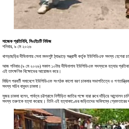
সাজেক প্রতিনিধি, সিএইচটি নিউজ
শনিবার, ৯ মে ২০২৬
খাগড়াছড়ির দীঘিনালায় সেনা মদদপুষ্ট ঠ্যাঙাড়ে সন্ত্রাসী কর্তৃক ইউপিডিএফ সদস্য হ
আজ শনিবার (৯ মে ২০২৬) সকাল ১০টায় দীঘিনালায ইউপিডিএফ সদস্যকে হত্যার প্রতিবা
এই তাৎক্ষণিক বিক্ষোভের আয়োজন করে।
মিছিল পরবর্তী সমাবেশে ইউপিডিএফ সংগঠক কালো বরণ চাকমার সভাপতিত্বে ও গণতান্ত্রিক যু
সদস্য সচিব বাবুধন চাকমা।
সুজয় চাকমা বলেন, পার্বত্য চট্টগ্রামে নিপীড়িত জাতির পক্ষে যারা রুখে দাঁড়িয়ে আন্দোলন
সদস্য তরুণকে হত্যা করেছে। তিনি এই হত্যাকাণ্ডের জড়িতদের অবিলম্বে গ্রেফতারের 