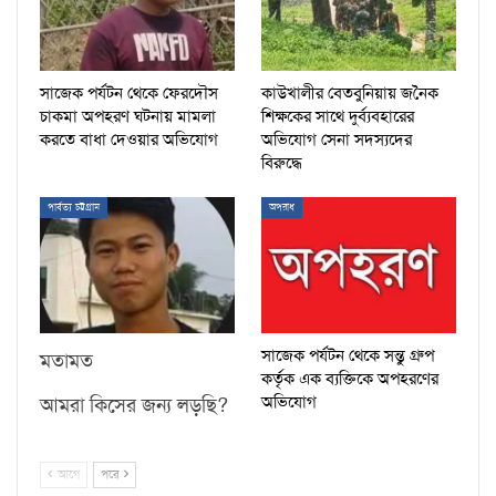
সাজেক পর্যটন থেকে ফেরদৌস
কাউখালীর বেতবুনিয়ায় জনৈক
চাকমা অপহরণ ঘটনায় মামলা
শিক্ষকের সাথে দুর্ব্যবহারের
করতে বাধা দেওয়ার অভিযোগ
অভিযোগ সেনা সদস্যদের
বিরুদ্ধে
পার্বত্য চট্টগ্রাম
অপরাধ
সাজেক পর্যটন থেকে সন্তু গ্রুপ
মতামত
কর্তৃক এক ব্যক্তিকে অপহরণের
অভিযোগ
আমরা কিসের জন্য লড়ছি?
আগে
পরে