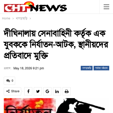
Home
খাগড়াছড়ি
দীঘিনালায় সেনাবাহিনী কর্তৃক এক
যুবককে নির্যাতন-আটক, স্থানীয়দের
প্রতিবাদে মুক্তি
প্রকাশ :
May 18, 2026 9:21 pm
খাগড়াছড়ি
পার্বত্য চট্টগ্রাম
0
Share