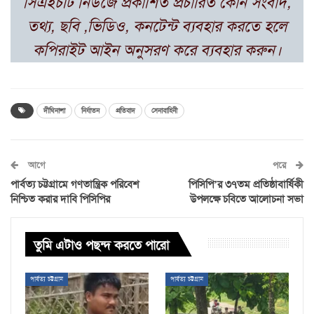
সিএইচটি নিউজে প্রকাশিত প্রচারিত কোন সংবাদ,
তথ্য, ছবি ,ভিডিও, কনটেন্ট ব্যবহার করতে হলে
কপিরাইট আইন অনুসরণ করে ব্যবহার করুন।
দীঘিনালা
নির্যাতন
প্রতিবাদ
সেনাবাহিনী
আগে
পরে
পার্বত্য চট্টগ্রামে গণতান্ত্রিক পরিবেশ
পিসিপি’র ৩৭তম প্রতিষ্ঠাবার্ষিকী
নিশ্চিত করার দাবি পিসিপির
উপলক্ষে চবিতে আলোচনা সভা
তুমি এটাও পছন্দ করতে পারো
পার্বত্য চট্টগ্রাম
পার্বত্য চট্টগ্রাম