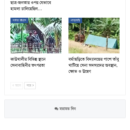
ছাত্র-জনতার ওপর যেভাবে
হামলা চালিয়েছিল…
পার্বত্য চট্টগ্রাম
খাগড়াছড়ি
কাউখালীর বিভিন্ন স্থানে
বর্মাছড়িতে বিদ্যালয়ের পাশে তাঁবু
সেনাবাহিনীর তৎপরতা
খাটিয়ে সেনা সদস্যদের অবস্থান,
ক্ষোভ ও উদ্বেগ
আগে
পরে
মতামত দিন