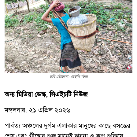
ছবি সৌজন্যে: ডেইলি স্টার
অন্য মিডিয়া ডেস্ক, সিএইচটি নিউজ
মঙ্গলবার, ২১ এপ্রিল ২০২৬
পার্বত্য অঞ্চলের দুর্গম এলাকার মানুষের কাছে বসন্তের
শেষ এবং গ্রীষ্মের শুরু মানেই ঝরনা ও কূপ শুকিয়ে