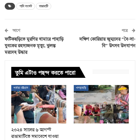
পানি সংকট
রাঙামাটি
আগে
পরে
ফটিকছড়িতে মুরগির খামারে পাহাড়ি
দক্ষিণ কোরিয়ায় জুম্মদের “বৈ-সা-
যুবকের রহস্যজনক মৃত্যু, ঝুলন্ত
বি” উৎসব উদযাপন
মরদেহ উদ্ধার
তুমি এটাও পছন্দ করতে পারো
পার্বত্য চট্টগ্রাম
খাগড়াছড়ি
২০২৪ সালের ৬ আগস্ট
রাঙামাটিতে সমাবেশে যাওয়া