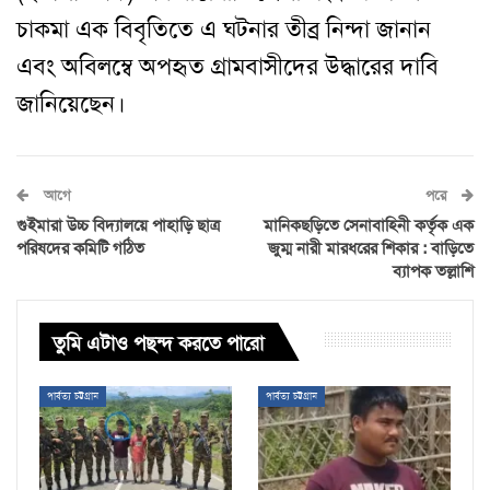
চাকমা এক বিবৃতিতে এ ঘটনার তীব্র নিন্দা জানান
এবং অবিলম্বে অপহৃত গ্রামবাসীদের উদ্ধারের দাবি
জানিয়েছেন
।
আগে
পরে
গুইমারা উচ্চ বিদ্যালয়ে পাহাড়ি ছাত্র
মানিকছড়িতে সেনাবাহিনী কর্তৃক এক
পরিষদের কমিটি গঠিত
জুম্ম নারী মারধরের শিকার : বাড়িতে
ব্যাপক তল্লাশি
তুমি এটাও পছন্দ করতে পারো
পার্বত্য চট্টগ্রাম
পার্বত্য চট্টগ্রাম