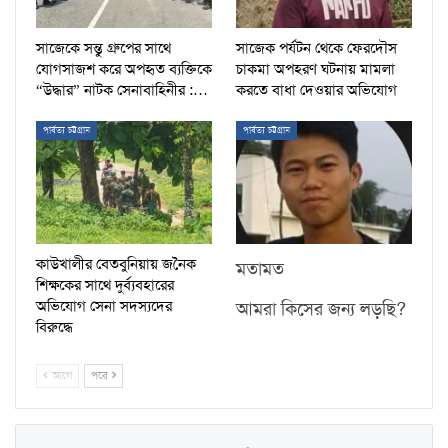
সাজেকে সন্তু গ্রুপের সাথে
সাজেক পর্যটন থেকে ফেরদৌস
যোগসাজশ করে অপহৃত ব্যক্তিকে
চাকমা অপহরণ ঘটনায় মামলা
“উদ্ধার” নাটক সেনাবাহিনীর :…
করতে বাধা দেওয়ার অভিযোগ
পার্বত্য চট্টগ্রাম
পার্বত্য চট্টগ্রাম
কাউখালীর বেতবুনিয়ায় জনৈক
মতামত
শিক্ষকের সাথে দুর্ব্যবহারের
অভিযোগ সেনা সদস্যদের
আমরা কিসের জন্য লড়ছি?
বিরুদ্ধে
আগে
পরে