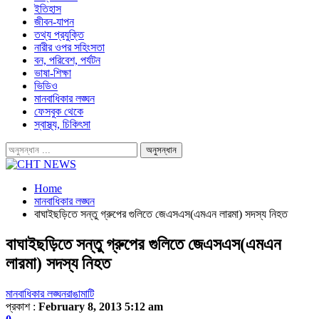
ইতিহাস
জীবন-যাপন
তথ্য প্রযুক্তি
নারীর ওপর সহিংসতা
বন, পরিবেশ, পর্যটন
ভাষা-শিক্ষা
ভিডিও
মানবাধিকার লঙ্ঘন
ফেসবুক থেকে
স্বাস্থ্য, চিকিৎসা
Home
মানবাধিকার লঙ্ঘন
বাঘাইছড়িতে সন্তু গ্রুপের গুলিতে জেএসএস(এমএন লারমা) সদস্য নিহত
বাঘাইছড়িতে সন্তু গ্রুপের গুলিতে জেএসএস(এমএন
লারমা) সদস্য নিহত
মানবাধিকার লঙ্ঘন
রাঙামাটি
প্রকাশ :
February 8, 2013 5:12 am