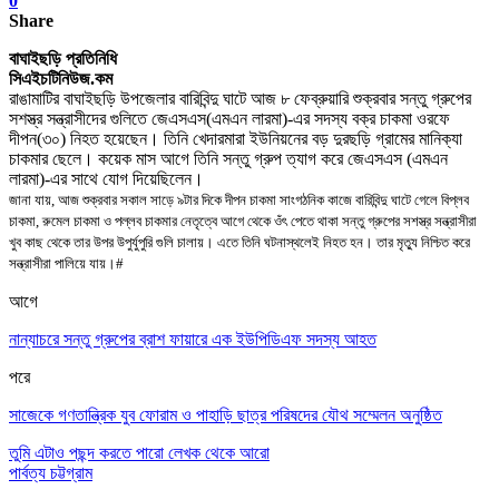
0
Share
বাঘাইছড়ি প্রতিনিধি
সিএইচটিনিউজ.কম
রাঙামাটির বাঘাইছড়ি উপজেলার বারিবিন্দু ঘাটে আজ ৮ ফেব্রুয়ারি শুক্রবার সন্তু গ্রুপের
সশস্ত্র সন্ত্রাসীদের গুলিতে জেএসএস(এমএন লারমা)-এর সদস্য বক্র চাকমা ওরফে
দীপন(৩০) নিহত হয়েছেন
।
তিনি খেদারমারা ইউনিয়নের বড় দুরছড়ি গ্রামের মানিক্যা
চাকমার ছেলে
।
কয়েক মাস আগে তিনি সন্তু গ্রুপ ত্যাগ করে জেএসএস (এমএন
লারমা)-এর সাথে যোগ দিয়েছিলেন
।
জানা যায়
,
আজ শুক্রবার সকাল সাড়ে ৯টার দিকে দীপন চাকমা সাংগঠনিক কাজে বারিবিন্দু ঘাটে গেলে বিপ্লব
চাকমা
,
রুমেল চাকমা ও পল্লব চাকমার নেতৃত্বে আগে থেকে ওঁৎ পেতে থাকা সন্তু গ্রুপের সশস্ত্র সন্ত্রাসীরা
খুব কাছ থেকে তার উপর উপুর্যুপুরি গুলি চালায়
।
এতে তিনি ঘটনাস্থলেই নিহত হন
।
তার মৃত্যু নিশ্চিত করে
সন্ত্রাসীরা পালিয়ে যায়
।#
আগে
নান্যাচরে সন্তু গ্রুপের ব্রাশ ফায়ারে এক ইউপিডিএফ সদস্য আহত
পরে
সাজেকে গণতান্ত্রিক যুব ফোরাম ও পাহাড়ি ছাত্র পরিষদের যৌথ সম্মেলন অনুষ্ঠিত
তুমি এটাও পছন্দ করতে পারো
লেখক থেকে আরো
পার্বত্য চট্টগ্রাম