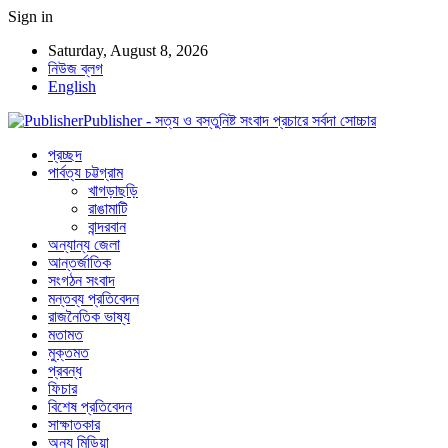
Sign in
Saturday, August 8, 2026
নিউজ ব্লগ
English
Publisher - সত্য ও বস্তুনিষ্ট সংবাদ প্রচারে সর্বদা সোচ্চার
প্রচ্ছদ
পার্বত্য চট্টগ্রাম
খাগড়াছড়ি
রাঙামাটি
বান্দরবান
অন্যান্য জেলা
আন্তর্জাতিক
সংগঠন সংবাদ
মন্তব্য প্রতিবেদন
রাজনৈতিক ভাষ্য
মতামত
মুক্তমত
প্রবন্ধ
ফিচার
বিশেষ প্রতিবেদন
সাক্ষাতকার
অন্য মিডিয়া