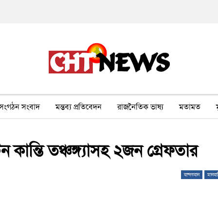
সংগঠন সংবাদ
মন্তব্য প্রতিবেদন
রাজনৈতিক ভাষ্য
মতামত
ীর ওপর সহিংসতা
বন, পরিবেশ, পর্যটন
ভাষা-শিক্ষা
ভিডিও
ান্তি তঞ্চঙ্গ্যাসহ ২জন গ্রেফতার
বান্দরবান
মানবা