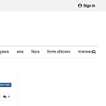
Sign In
মুক্তমত
প্রবন্ধ
ফিচার
বিশেষ প্রতিবেদন
সাক্ষাতকার
মানবাধিকার লঙ্ঘন
ফেসবুক থেকে
স্বাস্থ্য, চিকিৎসা
ধিকার লঙ্ঘন
0