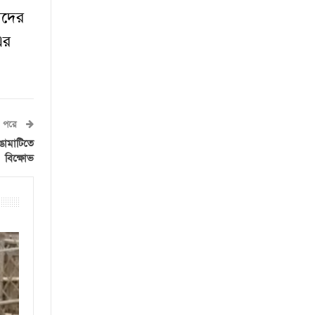
ীদের
এর
পরে
ঙামাটিতে
বিক্ষোভ