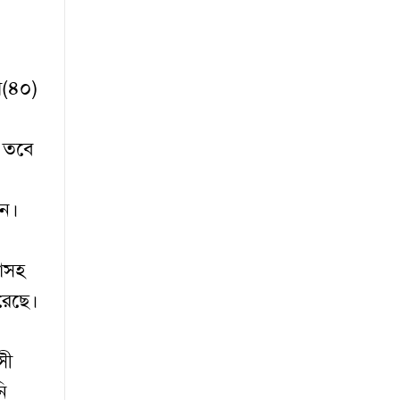
া(৪০)
 তবে
েন
।
াসহ
রেছে।
সী
ি