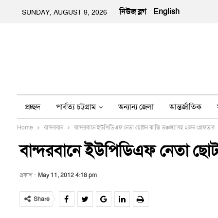
নিউজ ব্লগ
English
SUNDAY, AUGUST 9, 2026
প্রচ্ছদ
পার্বত্য চট্টগ্রাম
অন্যান্য জেলা
আন্তর্জাতিক
Home
বান্দরবান
বান্দরবানে ইউপিডিএফ নেতা ছোটন কান্তি তঞ্চঙ্গ্যাসহ ২জন গ্রেফতার
অন্য মিডিয়া
ইতিহাস
জীবন-যাপন
তথ্য প্রযুক্তি
নার
বান্দরবানে ইউপিডিএফ নেতা ছোটন ক
প্রকাশ :
May 11, 2012 4:18 pm
Share