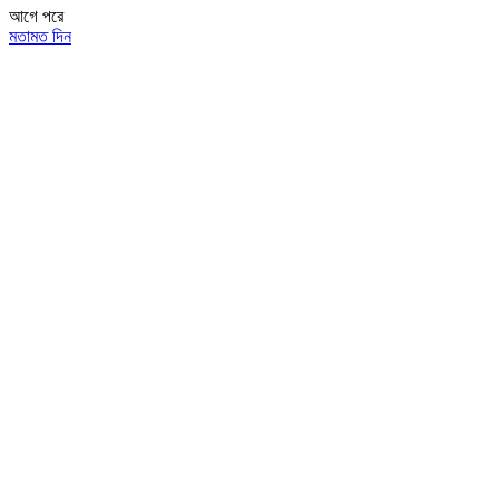
আগে
পরে
মতামত দিন