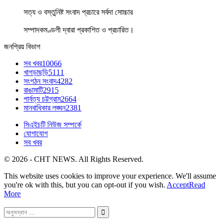
সত্য ও বস্তুনিষ্ট সংবাদ প্রচারে সর্বদা সোচ্চার
সম্পাদকমণ্ডলী দ্বারা প্রকাশিত ও প্রচারিত।
জনপ্রিয় বিভাগ
সব খবর
10066
খাগড়াছড়ি
5111
সংগঠন সংবাদ
4282
রাঙামাটি
2915
পার্বত্য চট্টগ্রাম
2664
মানবাধিকার লঙ্ঘন
2381
সিএইচটি নিউজ সম্পর্কে
যোগাযোগ
সব খবর
© 2026 - CHT NEWS. All Rights Reserved.
This website uses cookies to improve your experience. We'll assume
you're ok with this, but you can opt-out if you wish.
Accept
Read
More