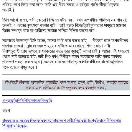
পরিচয় দেখে বিচার করা হবে? আমি এই নীরব সমাজ ও রাষ্ট্রের প্রতি তীব্র ধিক্কার
জানাই।
তিনি আরো বলেন, ধর্ষণ কোনো বিচ্ছিন্ন ঘটনা নয়। যখন অপরাধীরা শাস্তির ভয় পায় না,
তখনই এ ধরনের নৃশংসতা বারবার ঘটে। তাই দ্রুত বিচার ট্রাইব্যুনালের মাধ্যমে মামলার
বিচার সম্পন্ন করে অপরাধীদের সর্বোচ্চ শাস্তি নিশ্চিত করতে হবে।
সরকারের উদ্দেশ্যে তিনি বলেন, আমরা স্পষ্ট করে বলতে চাই— নীরবতা মানে অপরাধীদের
প্রশ্রয় দেওয়া। বান্দরবানসহ পাহাড়ের মাটিতে আর কোনো শিশু, কোনো নারী
নিরাপত্তাহীনতায় ভুগবে না সরকারের কাছে তার গ্যারান্টি আমরা চাই। আমরা এই সমাবেশ
থেকে দাবি জানাতে চাই, নারী-শিশু ধর্ষণ-নিপীড়ন বন্ধে সরকারকে অতি দ্রুত কার্যকর
পদক্ষেপ গ্রহণ করতে হবে। অন্যথায় আমরা পাহাড়ে ধর্ষণবিরোধী জোরালো আন্দোলন
গড়ে তুলতে বাধ্য হবো।
সিএইচটি নিউজে প্রকাশিত প্রচারিত কোন সংবাদ, তথ্য, ছবি ,ভিডিও, কনটেন্ট ব্যবহার
করতে হলে কপিরাইট আইন অনুসরণ করে ব্যবহার করুন।
খাগড়াছড়ি
পিসিপি
বিক্ষোভ
মানিকছড়ি
আগে
বান্দরবানে ৫ বছরের শিশুকে ধর্ষণসহ সারাদেশে নারী-শিশু ধর্ষণের প্রতিবাদে দীঘিনালায়
পিসিপি’র বিক্ষোভ