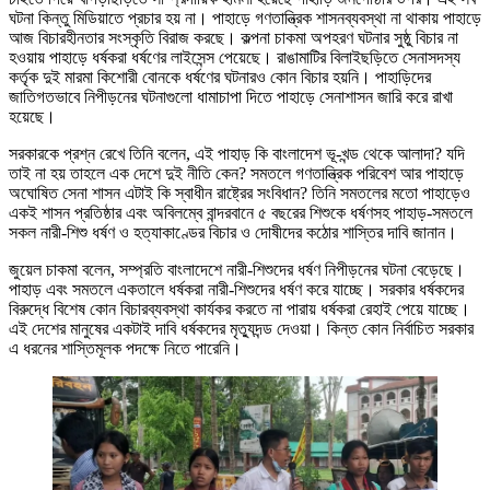
ঘটনা কিন্তু মিডিয়াতে প্রচার হয় না। পাহাড়ে গণতান্ত্রিক শাসনব্যবস্থা না থাকায় পাহাড়ে
আজ বিচারহীনতার সংস্কৃতি বিরাজ করছে। কল্পনা চাকমা অপহরণ ঘটনার সুষ্ঠু বিচার না
হওয়ায় পাহাড়ে ধর্ষকরা ধর্ষণের লাইসেন্স পেয়েছে। রাঙামাটির বিলাইছড়িতে সেনাসদস্য
কর্তৃক দুই মারমা কিশোরী বোনকে ধর্ষণের ঘটনারও কোন বিচার হয়নি। পাহাড়িদের
জাতিগতভাবে নিপীড়নের ঘটনাগুলো ধামাচাপা দিতে পাহাড়ে সেনাশাসন জারি করে রাখা
হয়েছে।
সরকারকে প্রশ্ন রেখে তিনি বলেন, এই পাহাড় কি বাংলাদেশ ভূ-খন্ড থেকে আলাদা? যদি
তাই না হয় তাহলে এক দেশে দুই নীতি কেন? সমতলে গণতান্ত্রিক পরিবেশ আর পাহাড়ে
অঘোষিত সেনা শাসন এটাই কি স্বাধীন রাষ্ট্রের সংবিধান? তিনি সমতলের মতো পাহাড়েও
একই শাসন প্রতিষ্ঠার এবং অবিলম্বে বান্দরবানে ৫ বছরের শিশুকে ধর্ষণসহ পাহাড়-সমতলে
সকল নারী-শিশু ধর্ষণ ও হত্যাকাণ্ডের বিচার ও দোষীদের কঠোর শাস্তির দাবি জানান।
জুয়েল চাকমা বলেন, সম্প্রতি বাংলাদেশে নারী-শিশুদের ধর্ষণ নিপীড়নের ঘটনা বেড়েছে।
পাহাড় এবং সমতলে একতালে ধর্ষকরা নারী-শিশুদের ধর্ষণ করে যাচ্ছে। সরকার ধর্ষকদের
বিরুদ্ধে বিশেষ কোন বিচারব্যবস্থা কার্যকর করতে না পারায় ধর্ষকরা রেহাই পেয়ে যাচ্ছে।
এই দেশের মানুষের একটাই দাবি ধর্ষকদের মৃত্যুদন্ড দেওয়া। কিন্ত কোন নির্বাচিত সরকার
এ ধরনের শাস্তিমূলক পদক্ষে নিতে পারেনি।