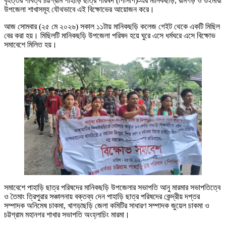
বৃহত্তর পার্বত্য চট্টগ্রাম পাহাড়ি ছাত্র পরিষদ (পিসিপি)-এর মানিকছড়ি, রামগড় ও গুইমারা
উপজেলা শাখাসমূহ যৌথভাবে এই বিক্ষোভের আয়োজন করে।
আজ সোমবার (২৫ মে ২০২৬) সকাল ১১টায় মানিকছড়ি কলেজ গেইট থেকে একটি মিছিল
বের করা হয়। মিছিলটি মানিকছড়ি উপজেলা পরিষদ হয়ে ঘুরে এসে ধর্মঘরে এসে বিক্ষোভ
সমাবেশে মিলিত হয়।
সমাবেশে পাহাড়ি ছাত্র পরিষদের মানিকছড়ি উপজেলার সভাপতি আনু মারমার সভাপতিত্বে
ও তৈমাং ত্রিপুরার সঞ্চালনায় বক্তব্য দেন পাহাড়ি ছাত্র পরিষদের কেন্দ্রীয় দপ্তর
সম্পাদক অনিমেষ চাকমা, খাগড়াছড়ি জেলা কমিটির সাধারণ সম্পাদক জুয়েল চাকমা ও
চট্টগ্রাম মহানগর শাখার সভাপতি অংহ্লাচিং মারমা।