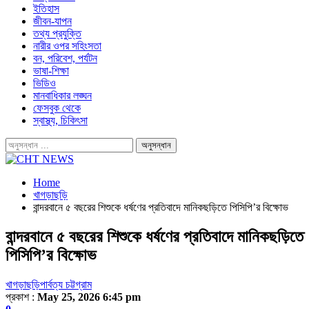
ইতিহাস
জীবন-যাপন
তথ্য প্রযুক্তি
নারীর ওপর সহিংসতা
বন, পরিবেশ, পর্যটন
ভাষা-শিক্ষা
ভিডিও
মানবাধিকার লঙ্ঘন
ফেসবুক থেকে
স্বাস্থ্য, চিকিৎসা
Home
খাগড়াছড়ি
বান্দরবানে ৫ বছরের শিশুকে ধর্ষণের প্রতিবাদে মানিকছড়িতে পিসিপি’র বিক্ষোভ
বান্দরবানে ৫ বছরের শিশুকে ধর্ষণের প্রতিবাদে মানিকছড়িতে
পিসিপি’র বিক্ষোভ
খাগড়াছড়ি
পার্বত্য চট্টগ্রাম
প্রকাশ :
May 25, 2026 6:45 pm