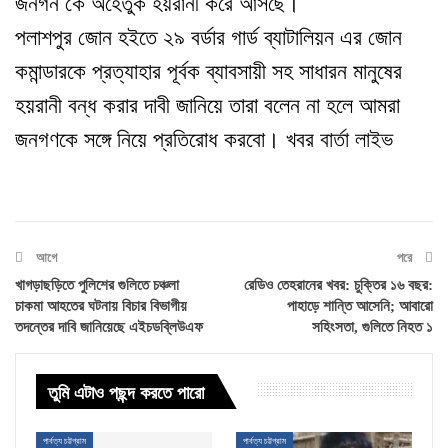
জনগন কে অহেতুক হয়রানী করে আসছে।
পলাশপুর জোন হইতে ২৯ বর্ডার গার্ড ব্যাটালিয়ন এর জোন
কমান্ডারকে প্রত্যাহার পূর্বক ব্যাবসায়ী সহ সাধারন মানুষের
হয়রানী বন্ধ করার দাবী জানিয়ে তারা বলেন না হলে আমরা
জনগণকে সঙ্গে নিয়ে প্রতিরোধ করবো। খবর
বার্তা লাইভ
আগে
পরে
খাগড়াছড়িতে পুলিশের গুলিতে চঞ্চলা
রেডিও তেহরানের খবর: চুক্তির ১৬ বছর:
চাকমা আহতের ঘটনায় বিচার বিভাগীয়
পাহাড়ে শান্তি আসেনি; আবারো
তদন্তের দাবি জানিয়েছে এইচডব্লিউএফ
সহিংসতা, গুলিতে নিহত ১
তুমি এটাও পছন্দ করতে পারো
পার্বত্য চট্টগ্রাম
পার্বত্য চট্টগ্রাম