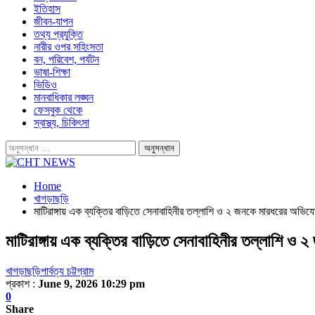
ইতিহাস
জীবন-যাপন
তথ্য প্রযুক্তি
নারীর ওপর সহিংসতা
বন, পরিবেশ, পর্যটন
ভাষা-শিক্ষা
ভিডিও
মানবাধিকার লঙ্ঘন
ফেসবুক থেকে
স্বাস্থ্য, চিকিৎসা
Home
খাগড়াছড়ি
মাটিরাঙ্গায় এক ব্যক্তির বাড়িতে সেনাবাহিনীর তল্লাশি ও ২ জনকে মারধরের অভিয
মাটিরাঙ্গায় এক ব্যক্তির বাড়িতে সেনাবাহিনীর তল্লাশি 
খাগড়াছড়ি
পার্বত্য চট্টগ্রাম
প্রকাশ :
June 9, 2026 10:29 pm
0
Share