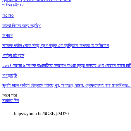
পার্বত্য চট্টগ্রাম
মতামত
আমরা কিসের জন্য লড়ছি?
অপরাধ
সাজেক পর্যটন থেকে সন্তু গ্রুপ কর্তৃক এক ব্যক্তিকে অপহরণের অভিযোগ
পার্বত্য চট্টগ্রাম
২০২৪ সালের ৬ আগস্ট রাঙামাটিতে সমাবেশে যাওয়া ছাত্র-জনতার ওপর যেভাবে হামলা চা
খাগড়াছড়ি
জুলাই মাসে পার্বত্য চট্টগ্রামে ঘটেছে খুন, অপহরণ, হামলা, গ্রেফতারসহ নানা মানবাধিকার
আগে
পরে
মতামত দিন
https://youtu.be/6G8Ivj-MJ20