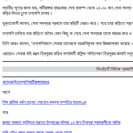
‎স্থানীয় সূত্রে জানা যায়, মাটিরাঙ্গার ব্যাঙমারা সেনা ক্যাম্প থেকে ২৫-৩০ জন সেনা সদস্য
বাড়ির ভিতর ঢুকে তল্লাশি চালায়।
‎ভুক্তভোগী জানান, সেনা সদস্যরা প্রথমে তার বাড়িটি ঘেরাও করে। পরে তারা বাড়িতে প
‎তল্লাশি চালিয়ে তার বাড়িতে অবৈধ কোন কিছু না পেয়ে সেনা সদস্যরা তাকে মারধর করে ও ত
তিনি আরও জানান, ‘তল্লাশিকালে সেনারা তাদেরকে হয়রানিমূলক নানা জ্ঞিজ্ঞাসাবাদ কর
এছাড়াও সেনারা মহি রঞ্জন ত্রিপুরার বাড়ির পার্শ্ববর্তী বাসিন্দা শান্তিশরণ ত্রিপুরার জ
সিএইচটি নিউজে প্রকাশি
খাগড়াছড়ি
তল্লাশি
মাটিরাঙ্গা
মারধর
আগে
শিশু রামিসা ধর্ষণ-হত্যা: সোহেল-স্বপ্না দম্পতির মৃত্যুদণ্ড
পরে
রুমায় অজ্ঞাত ব্যক্তির মরদেহ উদ্ধারের ঘটনায় ১৩ জন ত্রিপুরা গ্রামবাসীকে আটক
তুমি এটাও পছন্দ করতে পারো
লেখক থেকে আরো