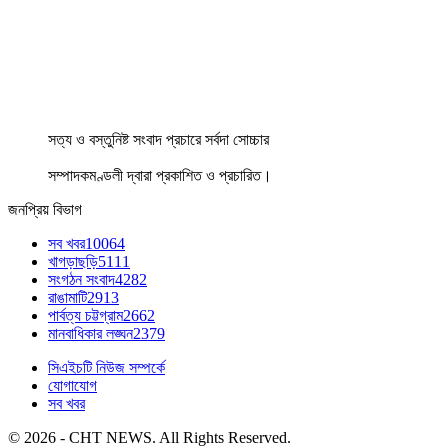
সত্য ও বস্তুনিষ্ট সংবাদ প্রচারে সর্বদা সোচ্চার
সম্পাদকমণ্ডলী দ্বারা প্রকাশিত ও প্রচারিত।
জনপ্রিয় বিভাগ
সব খবর
10064
খাগড়াছড়ি
5111
সংগঠন সংবাদ
4282
রাঙামাটি
2913
পার্বত্য চট্টগ্রাম
2662
মানবাধিকার লঙ্ঘন
2379
সিএইচটি নিউজ সম্পর্কে
যোগাযোগ
সব খবর
© 2026 - CHT NEWS. All Rights Reserved.