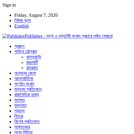
Sign in
Friday, August 7, 2026
নিউজ ব্লগ
English
Publisher - সত্য ও বস্তুনিষ্ট সংবাদ প্রচারে সর্বদা সোচ্চার
প্রচ্ছদ
পার্বত্য চট্টগ্রাম
খাগড়াছড়ি
রাঙামাটি
বান্দরবান
অন্যান্য জেলা
আন্তর্জাতিক
সংগঠন সংবাদ
মন্তব্য প্রতিবেদন
রাজনৈতিক ভাষ্য
মতামত
মুক্তমত
প্রবন্ধ
ফিচার
বিশেষ প্রতিবেদন
সাক্ষাতকার
অন্য মিডিয়া