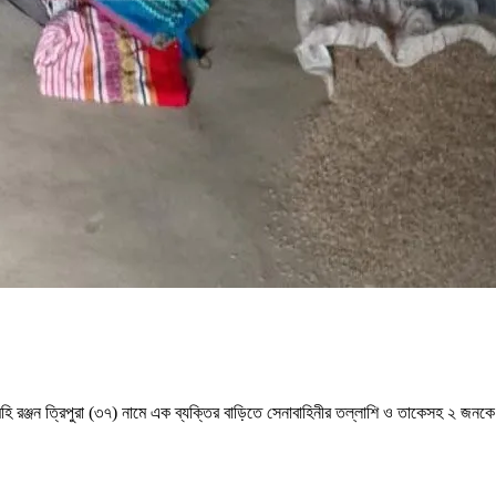
কায় মহি রঞ্জন ত্রিপুরা (৩৭) নামে এক ব্যক্তির বাড়িতে সেনাবাহিনীর তল্লাশি ও তাকেসহ ২ 