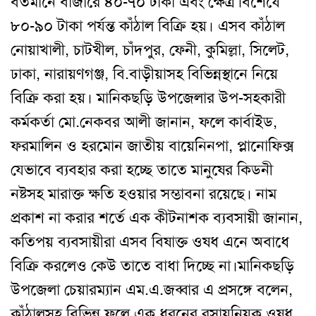
বর্তমানে বাজারে ৪০-৭০ টাকা এবং ক্ষেত্র বিশেষে
৮০-৯০ টাকা পর্যন্ত কাঁঠাল বিক্রি হয়। এসব কাঁঠাল
নোয়াখালী, চাটখীল, চাঁদপুর, ফেনী, কুমিল্লা, সিলেট,
ঢাকা, নারায়ণগঞ্জ, বি.বাড়ীয়াসহ বিভিন্নস্থানে নিয়ে
বিক্রি করা হয়। মানিকছড়ি উপজেলার উপ-সহকারী
কর্মকর্তা মো.নেকবর আলী জানান, ফলে কার্বাইড,
ফরমালিন ও হরমোন জাতীয় বায়েনিনপা, প্লানোফিক্স
যেভাবে ব্যবহার করা হচ্ছে তাতে মানুষের কিডনী
নষ্টসহ মারাক্ত ক্ষতি হওয়ার সম্ভাবনা রয়েছে। নাম
প্রকাশ না করার শর্তে এক কীটনাশক ব্যবসায়ী জানান,
কতিপয় ব্যবসায়ীরা এসব বিষাক্ত ওষধ এনে অবাধে
বিক্রি করলেও কেউ তাতে বাধা দিচ্ছে না।
মানিকছড়ি
উপজেলা চেয়ারম্যান এম.এ.জব্বার এ প্রসঙ্গে বলেন,
কাঁঠালসহ বিভিন্ন ফলে এক ধরনের রসায়নিয়ক ওষধ