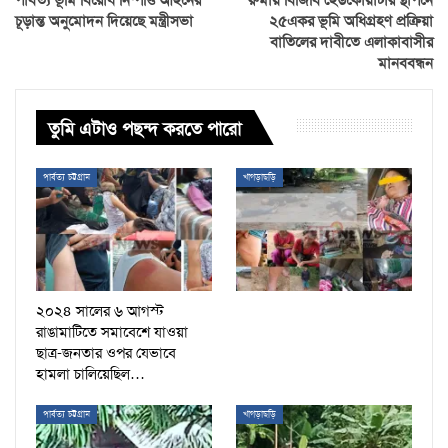
পার্বত্য ভূমি বিরোধ নিষ্পত্তি আইনের
রুমায় বিজিবি হেডকোয়ার্টার স্থাপনে
চূড়ান্ত অনুমোদন দিয়েছে মন্ত্রীসভা
২৫একর ভূমি অধিগ্রহণ প্রক্রিয়া
বাতিলের দাবীতে এলাকাবাসীর
মানববন্ধন
তুমি এটাও পছন্দ করতে পারো
পার্বত্য চট্টগ্রাম
খাগড়াছড়ি
২০২৪ সালের ৬ আগস্ট
রাঙামাটিতে সমাবেশে যাওয়া
ছাত্র-জনতার ওপর যেভাবে
হামলা চালিয়েছিল…
পার্বত্য চট্টগ্রাম
খাগড়াছড়ি