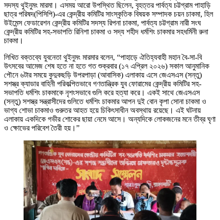
সদস্য থুইনুমং মারমা। এসময় আরো উপস্থিত ছিলেন, বৃহত্তর পার্বত্য চট্টগ্রাম পাহাড়ি
ছাত্র পরিষদ(পিসিপি)-এর কেন্দ্রীয় কমিটির সাংস্কৃতিক বিষয়ক সম্পাদক চয়ন চাকমা, হিল
উইমেন্স ফেডারেশন কেন্দ্রীয় কমিটির সদস্য রিপনা চাকমা, পার্বত্য চট্টগ্রাম নারী সংঘ
কেন্দ্রীয় কমিটির সহ-সভাপতি রিনিশা চাকমা ও সদ্য শহীদ ধর্মশিং চাকমার সহধর্মিনী রুনা
চাকমা।
লিখিত বক্তব্যে যুবনেতা থুইনুমং মারমার বলেন, “পাহাড়ে ঐতিহ্যবাহী মহান বৈ-সা-বি
উৎসবের আমেজ শেষ হতে না হতে গত শুক্রবার (১৭ এপ্রিল ২০২৬) সকাল আনুমানিক
পৌনে ৬টার সময়ে কুদুকছড়ি উপরপাড়া (আবাসিক) এলাকায় এসে জেএসএস (সন্তু)
সশস্ত্র ক্যাডার বাহিনী পরিকল্পিতভাবে গণতান্ত্রিক যুব ফোরামের কেন্দ্রীয় কমিটির সহ-
সভাপতি ধর্মশিং চাকমাকে নৃশংসভাবে গুলি করে হত্যা করে। একই সাথে জেএসএস
(সন্তু) সশস্ত্র সন্ত্রাসীদের গুলিতে ধর্মশিং চাকমার আপন দুই বোন কৃপা সোনা চাকমা ও
ভাগ্য শোভা চাকমাও গুরুতর আহত হয়ে চিকিৎসাধীন অবস্থায় রয়েছে। এই ঘটনায়
এলাকায় একদিকে গভীর শোকের ছায়া নেমে আসে। অন্যদিকে লোকজনের মনে তীব্র ঘৃণা
ও ক্ষোভের পরিবেশ তৈরী হয়।”