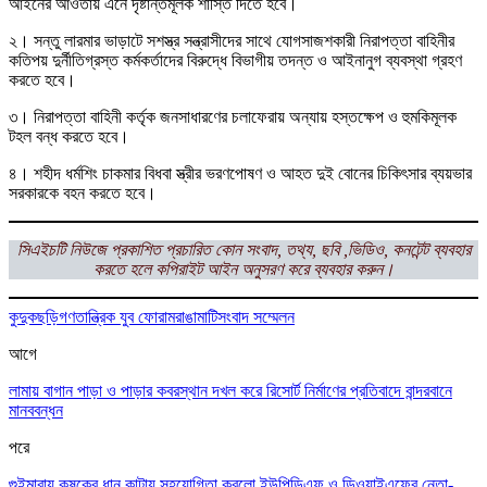
আইনের আওতায় এনে দৃষ্টান্তমূলক শাস্তি দিতে হবে।
২। সন্তু লারমার ভাড়াটে সশস্ত্র সন্ত্রাসীদের সাথে যোগসাজশকারী নিরাপত্তা বাহিনীর
কতিপয় দুর্নীতিগ্রস্ত কর্মকর্তাদের বিরুদ্ধে বিভাগীয় তদন্ত ও আইনানুগ ব্যবস্থা গ্রহণ
করতে হবে।
৩। নিরাপত্তা বাহিনী কর্তৃক জনসাধারণের চলাফেরায় অন্যায় হস্তক্ষেপ ও হুমকিমূলক
টহল বন্ধ করতে হবে।
৪। শহীদ ধর্মশিং চাকমার বিধবা স্ত্রীর ভরণপোষণ ও আহত দুই বোনের চিকিৎসার ব্যয়ভার
সরকারকে বহন করতে হবে।
সিএইচটি
নিউজে প্রকাশিত প্রচারিত কোন সংবাদ, তথ্য, ছবি ,ভিডিও, কনটেন্ট ব্যবহার
করতে হলে
কপিরাইট আইন অনুসরণ করে ব্যবহার করুন।
কুদুকছড়ি
গণতান্ত্রিক যুব ফোরাম
রাঙামাটি
সংবাদ সম্মেলন
আগে
লামায় বাগান পাড়া ও পাড়ার কবরস্থান দখল করে রিসোর্ট নির্মাণের প্রতিবাদে বান্দরবানে
মানববন্ধন
পরে
গুইমারায় কৃষকের ধান কাটায় সহযোগিতা করলো ইউপিডিএফ ও ডিওয়াইএফের নেতা-