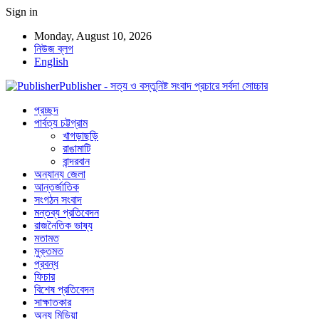
Sign in
Monday, August 10, 2026
নিউজ ব্লগ
English
Publisher - সত্য ও বস্তুনিষ্ট সংবাদ প্রচারে সর্বদা সোচ্চার
প্রচ্ছদ
পার্বত্য চট্টগ্রাম
খাগড়াছড়ি
রাঙামাটি
বান্দরবান
অন্যান্য জেলা
আন্তর্জাতিক
সংগঠন সংবাদ
মন্তব্য প্রতিবেদন
রাজনৈতিক ভাষ্য
মতামত
মুক্তমত
প্রবন্ধ
ফিচার
বিশেষ প্রতিবেদন
সাক্ষাতকার
অন্য মিডিয়া