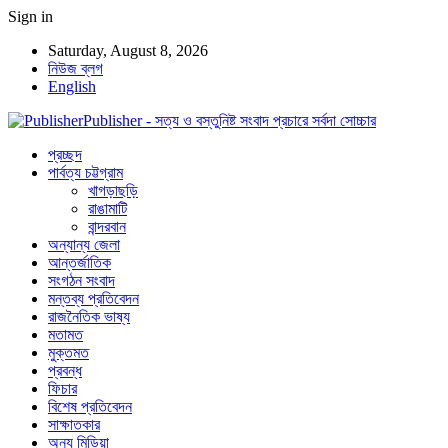
Sign in
Saturday, August 8, 2026
নিউজ ব্লগ
English
Publisher - সত্য ও বস্তুনিষ্ট সংবাদ প্রচারে সর্বদা সোচ্চার
প্রচ্ছদ
পার্বত্য চট্টগ্রাম
খাগড়াছড়ি
রাঙামাটি
বান্দরবান
অন্যান্য জেলা
আন্তর্জাতিক
সংগঠন সংবাদ
মন্তব্য প্রতিবেদন
রাজনৈতিক ভাষ্য
মতামত
মুক্তমত
প্রবন্ধ
ফিচার
বিশেষ প্রতিবেদন
সাক্ষাতকার
অন্য মিডিয়া