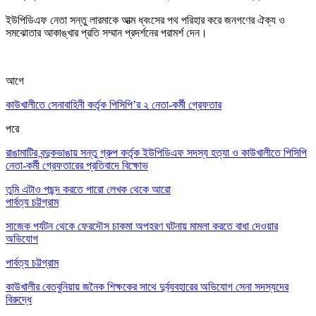
ইউপিডিএফ নেতা সন্তু লারমাকে আত্ম ধ্বংসের পথ পরিহার করে জনগণের ঐক্য ও
সমঝোতার আকাঙ্খার প্রতি সম্মান প্রদর্শনের পরামর্শ দেন
।
আগে
কাউখালীতে সেনাবাহিনী কর্তৃক পিসিপি’র ২ নেতা-কর্মী গ্রেফতার
পরে
রাঙামাটির বন্দুকভাঙায় সন্তু গ্রুপ কর্তৃক ইউপিডিএফ সদস্য হত্যা ও কাউখালীতে পিসিপি
নেতা-কর্মী গ্রেফতারের প্রতিবাদে বিক্ষোভ
তুমি এটাও পছন্দ করতে পারো
লেখক থেকে আরো
পার্বত্য চট্টগ্রাম
সাজেক পর্যটন থেকে ফেরদৌস চাকমা অপহরণ ঘটনায় মামলা করতে বাধা দেওয়ার
অভিযোগ
পার্বত্য চট্টগ্রাম
কাউখালীর বেতবুনিয়ায় জনৈক শিক্ষকের সাথে দুর্ব্যবহারের অভিযোগ সেনা সদস্যদের
বিরুদ্ধে