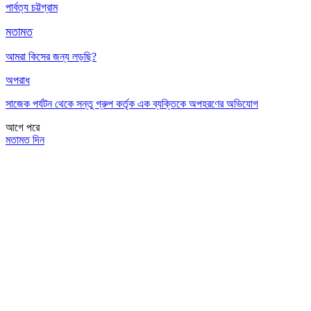
পার্বত্য চট্টগ্রাম
মতামত
আমরা কিসের জন্য লড়ছি?
অপরাধ
সাজেক পর্যটন থেকে সন্তু গ্রুপ কর্তৃক এক ব্যক্তিকে অপহরণের অভিযোগ
আগে
পরে
মতামত দিন