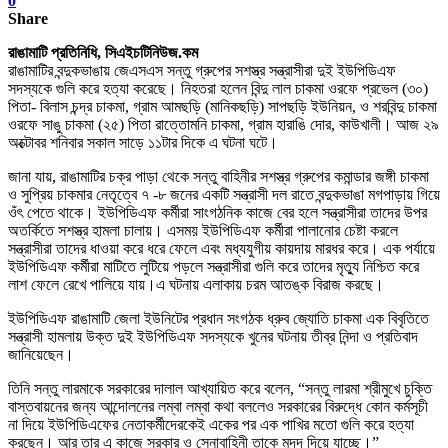
0
Share
রাঙামাটি প্রতিনিধি, সিএইচটিনিউজ.কম
রাঙামাটির বন্দুকভাঙায় জেএসএস সন্তু গ্রুপের সশস্ত্র সন্ত্রাসীরা দুই ইউপিডিএফ
সদস্যকে গুলি করে হত্যা করেছে। নিহতরা হলেন বিন্দু লাল চাকমা ওরফে প্রভেল (৩০)
পিতা- বিলাস চন্দ্র চাকমা, গ্রাম আমছড়ি (মানিকছড়ি) সাপছড়ি ইউনিয়ন, ও শরবিন্দু চাকমা
ওরফে সাঙু চাকমা (২৫) পিতা রাত্তোমনি চাকমা, গ্রাম হারাঙি দোর, কাউখালী। আজ ২৯
অক্টোবর শনিবার সকাল সাড়ে ১১টার দিকে এ ঘটনা ঘটে।
জানা যায়,
রাঙামাটির চক্র পাড়া থেকে সন্তু বাহিনীর সশস্ত্র গ্রুপের কমান্ডার জঙ্গী চাকমা
ও সুপ্রিয় চাকমার নেতৃত্বে ৭ -৮ জনের একটি সন্ত্রাসী দল রাতে বন্দুক
ভাঙা
মগপাড়ায় গিয়ে
ওঁৎ পেতে থাকে। ইউপিডিএফ কর্মীরা সাংগঠনিক কাজে বের হলে সন্ত্রাসীরা তাদের উপর
অতর্কিতে সশস্ত্র হামলা চালায়। এসময় ইউপিডিএফ কর্মীরা পালানোর চেষ্টা করলে
সন্ত্রাসীরা তাদের ধাওয়া করে ধরে ফেলে এবং মধ্যযুগীয় কায়দায় মারধর করে। এক পর্যায়ে
ইউপিডিএফ কর্মীরা মাটিতে লুটিয়ে পড়লে সন্ত্রাসীরা গুলি করে তাদের মৃত্যু নিশ্চিত করে
লাশ ফেলে রেখে পালিয়ে যায়।
এ ঘটনায় এলাকায় চরম আতঙ্ক বিরাজ করছে।
ইউপিডিএফ রাঙামাটি জেলা ইউনিটের প্রধান সংগঠক ধ্রু
ব জ্যোতি চাকমা এক বিবৃতিতে
সন্ত্রাসী হামলায় উক্ত দুই ইউপিডিএফ সদস্যকে খুনের ঘটনায় তীব্র নিন্দা ও প্রতিবাদ
জানিয়েছেন
।
তিনি সন্তু লারমাকে সরকারের দালাল আখ্যায়িত করে বলেন
, “
সন্তু লারমা শ্রীমুখে চুক্তি
বাস্তবায়নের জন্য আন্দোলনের লম্বা লম্বা কথা বললেও সরকারের বিরুদ্ধে কোন কর্মসূচী
না দিয়ে ইউপিডিএফের নেতাকর্মীদেরকেই একের পর এক পাখির মতো গুলি করে হত্যা
করছেন
।
আর তার এ কাজে সরকার ও সেনাবাহিনী তাকে মদদ দিয়ে যাচ্ছে
।
”