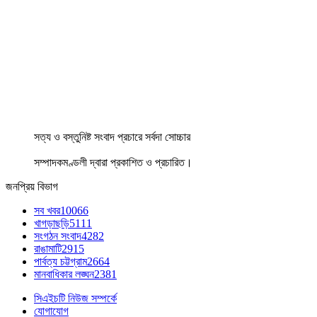
সত্য ও বস্তুনিষ্ট সংবাদ প্রচারে সর্বদা সোচ্চার
সম্পাদকমণ্ডলী দ্বারা প্রকাশিত ও প্রচারিত।
জনপ্রিয় বিভাগ
সব খবর
10066
খাগড়াছড়ি
5111
সংগঠন সংবাদ
4282
রাঙামাটি
2915
পার্বত্য চট্টগ্রাম
2664
মানবাধিকার লঙ্ঘন
2381
সিএইচটি নিউজ সম্পর্কে
যোগাযোগ