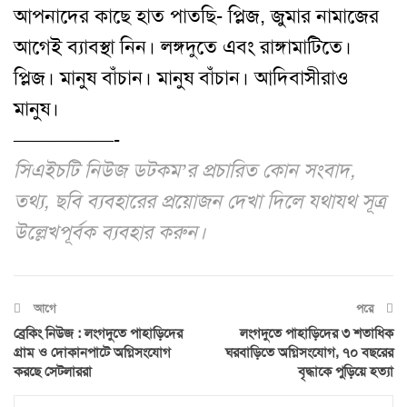
আপনাদের কাছে হাত পাতছি- প্লিজ, জুমার নামাজের
আগেই ব্যাবস্থা নিন। লঙ্গদুতে এবং রাঙ্গামাটিতে।
প্লিজ। মানুষ বাঁচান। মানুষ বাঁচান। আদিবাসীরাও
মানুষ।
—————-
সিএইচটি নিউজ ডটকম’র প্রচারিত কোন সংবাদ,
তথ্য, ছবি ব্যবহারের প্রয়োজন দেখা দিলে যথাযথ সূত্র
উল্লেখপূর্বক ব্যবহার করুন।
আগে
পরে
ব্রেকিং নিউজ : লংগদুতে পাহাড়িদের
লংগদুতে পাহাড়িদের ৩ শতাধিক
গ্রাম ও দোকানপাটে অগ্নিসংযোগ
ঘরবাড়িতে অগ্নিসংযোগ, ৭০ বছরের
করছে সেটলাররা
বৃদ্ধাকে পুড়িয়ে হত্যা